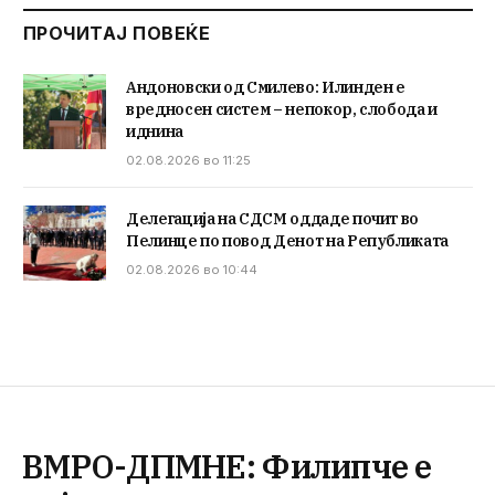
ПРОЧИТАЈ ПОВЕЌЕ
Андоновски од Смилево: Илинден е
вредносен систем – непокор, слобода и
иднина
02.08.2026 во 11:25
Делегација на СДСМ оддаде почит во
Пелинце по повод Денот на Републиката
02.08.2026 во 10:44
ВМРО-ДПМНЕ: Филипче е