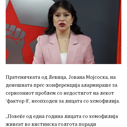
Пратеничката од Левица, Јована Мојсоска, на
денешната прес-конференција алармираше за
сериозниот проблем со недостигот на лекот
‘фактор 8’, неопходен за лицата со хемофилија.
„Повеќе од една година лицата со хемофилија
живеат во вистинска голгота поради