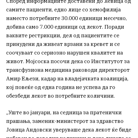
Според информациите доставени до Левица од
самите пациенти, едно лице со хемофилија
наместо потребните 30.000 единици месечно,
добива само 7.000 единици од лекот. Поради
ваквите рестрикции, дел од пациентите се
принудени да живеат врзани за кревет и се
соочуваат со сериозно нарушен квалитет на
живот. Мојсоска посочи дека со Институтот за
трансфузиона медицина раководи директорот
Амир Ељези, кадар на владејачката коалиција,
кој повеќе од една година не успева да го
обезбеди лекот во потребните количини.
„Уште во јануари, на седница за пратенички
прашања, заменик-министерот за здравство
Јовица Андовски уверуваше дека лекот ќе биде