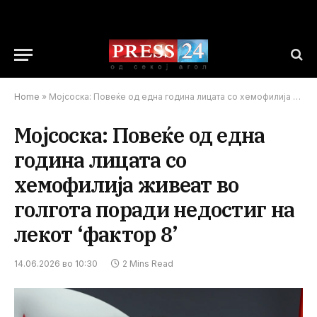
Home
»
Мојсоска: Повеќе од една година лицата со хемофилија живеат во голгота поради недостиг на лекот ‘фактор 8’
Мојсоска: Повеќе од една
година лицата со
хемофилија живеат во
голгота поради недостиг на
лекот ‘фактор 8’
14.06.2026 во 10:30
2 Mins Read