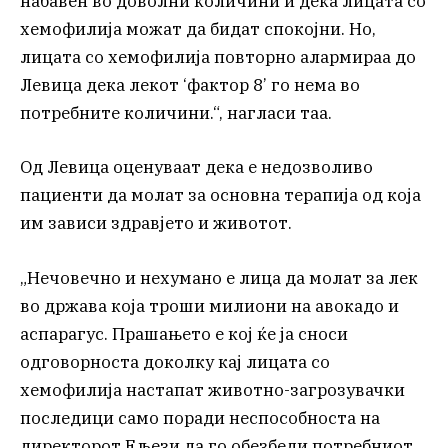
набавен во доволни количини и дека лицата со
хемофилија можат да бидат спокојни. Но,
лицата со хемофилија повторно алармираа до
Левица дека лекот ‘фактор 8’ го нема во
потребните количини.“, нагласи таа.
Од Левица оценуваат дека е недозволиво
пациенти да молат за основна терапија од која
им зависи здравјето и животот.
„Нечовечно и нехумано е лица да молат за лек
во држава која троши милиони на авокадо и
аспарагус. Прашањето е кој ќе ја сноси
одговорноста доколку кај лицата со
хемофилија настапат животно-загрозувачки
последици само поради неспособноста на
директорот Ељези да го обезбеди потребниот