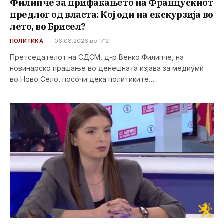
Филипче за прифаќањето на Францускиот
предлог од власта: Кој оди на екскурзија во
лето, во Брисел?
ПОЛИТИКА
06.08.2026 во 17:21
Претседателот на СДСМ, д-р Венко Филипче, на
новинарско прашање во денешната изјава за медиуми
во Ново Село, посочи дека политиките…