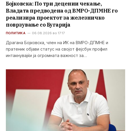
Бојковска: По три децении чекање,
Владата предводена од ВМРО-ДПМНЕ го
реализира проектот за железничко
поврзување со Бугарија
ПОЛИТИКА
06.08.2026 во 17:17
Драгана Бојковска, член на ИК на ВМРО-ДПМНЕ и
пратеник објави статус на својот фејсбук профил
интакнувајќи ја огромната важност за…