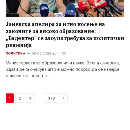
Јаневска апелира за итно носење на
законите за високо образование:
„Бадентер“ се злоупотребува за политички
решенија
ПОЛИТИКА
06.08.2026 во 14:00
Министерката за образование и наука, Весна Јаневска,
изјави дека очекува што е можно побрзо да се изнајде
решение за носење…
Next
…
1
2
3
378