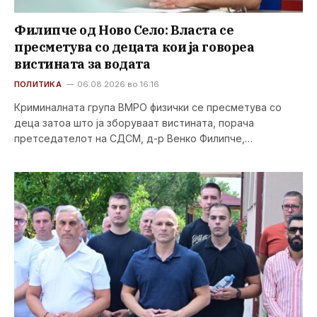
Филипче од Ново Село: Власта се
пресметува со децата кои ја говореа
вистината за водата
ПОЛИТИКА
06.08.2026 во 16:16
Криминалната група ВМРО физички се пресметува со
деца затоа што ја зборуваат вистината, порача
претседателот на СДСМ, д-р Венко Филипче,…