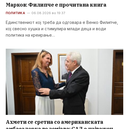
Марков: Филипче е прочитана книга
ПОЛИТИКА
06.08.2026 во 19:37
Единствениот кој треба да одговара е Венко Филипче,
кој свесно хушка и стимулира млади деца и води
политика на креирање…
Ахмети се сретна со американската
амбасадорка во земјава: САД е најважен