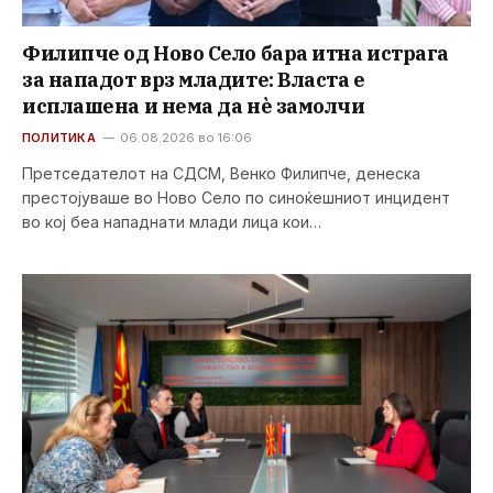
Филипче од Ново Село бара итна истрага
за нападот врз младите: Власта е
исплашена и нема да нè замолчи
ПОЛИТИКА
06.08.2026 во 16:06
Претседателот на СДСМ, Венко Филипче, денеска
престојуваше во Ново Село по синоќешниот инцидент
во кој беа нападнати млади лица кои…