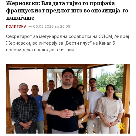
Жерновски: Владата тајно го прифаќа
францускиот предлог што во опозиција го
напаѓаше
ПОЛИТИКА
06.08.2026 во 20:05
Секретарот за меѓународна соработка на СДСМ, Андреј
Жерновски, во интервју за „Вести плус“ на Канал 5
посочи дека последните изјави…