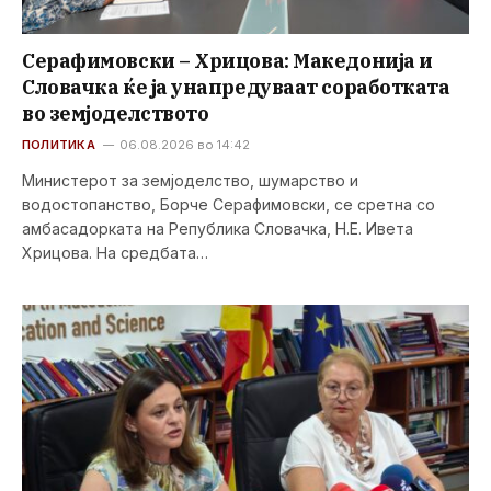
Серафимовски – Хрицова: Македонија и
Словачка ќе ја унапредуваат соработката
во земјоделството
ПОЛИТИКА
06.08.2026 во 14:42
Министерот за земјоделство, шумарство и
водостопанство, Борче Серафимовски, се сретна со
амбасадорката на Република Словачка, Н.Е. Ивета
Хрицова. На средбата…