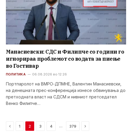
Манасиевски: СДС и Филипче со години го
игнорираа проблемот со водата за пиење
во Гостивар
ПОЛИТИКА
06.08.2026 во 12:26
Портпаролот на ВМРО-ДПМНЕ, Валентин Манасиевски,
на денешната прес-конференција изнесе обвинувања до
претходната власт на СДСМ и нивниот претседател
Венко Филипче…
Previous
Next
…
1
2
3
4
379