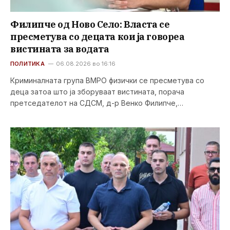
Филипче од Ново Село: Власта се
пресметува со децата кои ја говореа
вистината за водата
ПОЛИТИКА
06.08.2026 во 16:16
Криминалната група ВМРО физички се пресметува со
деца затоа што ја зборуваат вистината, порача
претседателот на СДСМ, д-р Венко Филипче,…