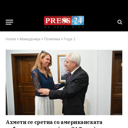
Home
»
Македонија
»
Политика
»
Page 2
Ахмети се сретна со американската