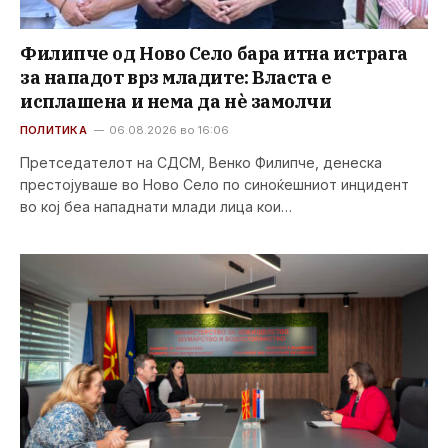
Филипче од Ново Село бара итна истрага
за нападот врз младите: Власта е
исплашена и нема да нè замолчи
ПОЛИТИКА
06.08.2026 во 16:06
Претседателот на СДСМ, Венко Филипче, денеска
престојуваше во Ново Село по синоќешниот инцидент
во кој беа нападнати млади лица кои…