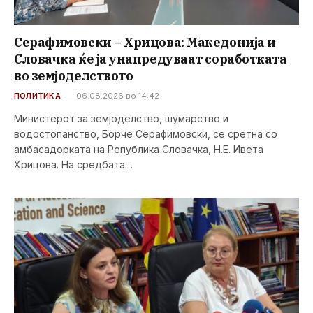
Серафимовски – Хрицова: Македонија и
Словачка ќе ја унапредуваат соработката
во земјоделството
ПОЛИТИКА
06.08.2026 во 14:42
Министерот за земјоделство, шумарство и
водостопанство, Борче Серафимовски, се сретна со
амбасадорката на Република Словачка, Н.Е. Ивета
Хрицова. На средбата…