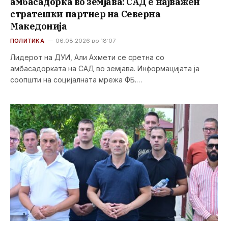
амбасадорка во земјава: САД е најважен
стратешки партнер на Северна
Македонија
ПОЛИТИКА
06.08.2026 во 18:07
Лидерот на ДУИ, Али Ахмети се сретна со
амбасадорката на САД во земјава. Информацијата ја
соопшти на социјалната мрежа ФБ.…