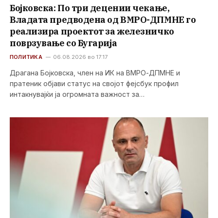
Бојковска: По три децении чекање,
Владата предводена од ВМРО-ДПМНЕ го
реализира проектот за железничко
поврзување со Бугарија
ПОЛИТИКА
06.08.2026 во 17:17
Драгана Бојковска, член на ИК на ВМРО-ДПМНЕ и
пратеник објави статус на својот фејсбук профил
интакнувајќи ја огромната важност за…