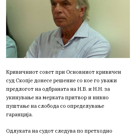
Кривичниот совет при Основниот кривичен
суд Скопје донесе решение со кое го уважи
предлогот на одбраната на Н.В. и Н.Н. за
укинување на мерката притвор и нивно
пуштање на слобода со определување
гаранција.
Одлуката на судот следува по претходно