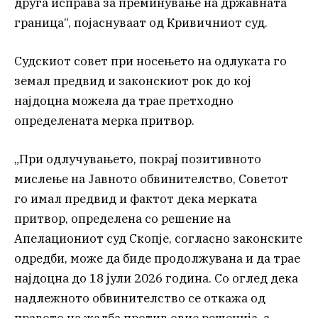
друга исправа за преминување на државната
граница“, појаснуваат од Кривичниот суд.
Судскиот совет при носењето на одлуката го
земал предвид и законскиот рок до кој
најдоцна можела да трае претходно
определената мерка притвор.
„При одлучувањето, покрај позитивното
мислење на Јавното обвинителство, Советот
го имал предвид и фактот дека мерката
притвор, определена со решение на
Апелациониот суд Скопје, согласно законските
одредби, може да биде продолжувана и да трае
најдоцна до 18 јули 2026 година. Со оглед дека
надлежното обвинителство се откажа од
правото на жалба против овие решенија, а