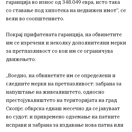
гаранција во износ од 348.049 евра, исто така
со ставање под хипотека на недвижен имот“, се
вели во соопштението.
Покрај прифатената гаранција, на обвинетите
им се изречени и неколку дополнителни мерки
за претпазливост со кои им се ограничува
движењето.
„Воедно, на обвинетите им се определени и
следните мерки на претпазливост: забрана за
напуштање на живеалиштето, односно
престојувалиштето на територијата на град
Скопје; обврска еднаш месечно да се јавуваат
во судот; и привремено одземање на патните
исправи и забрана за издавање нова патна или