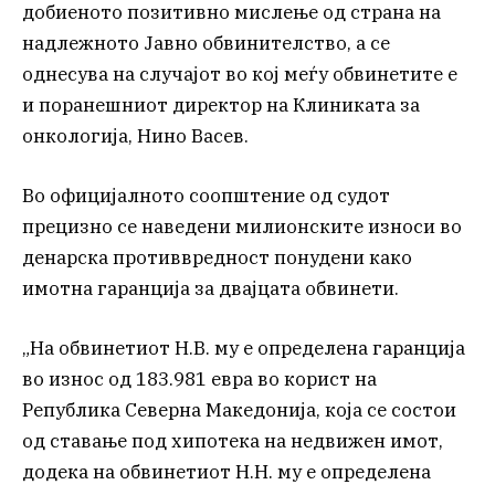
добиеното позитивно мислење од страна на
надлежното Јавно обвинителство, а се
однесува на случајот во кој меѓу обвинетите е
и поранешниот директор на Клиниката за
онкологија, Нино Васев.
Во официјалното соопштение од судот
прецизно се наведени милионските износи во
денарска противвредност понудени како
имотна гаранција за двајцата обвинети.
„На обвинетиот Н.В. му е определена гаранција
во износ од 183.981 евра во корист на
Република Северна Македонија, која се состои
од ставање под хипотека на недвижен имот,
додека на обвинетиот Н.Н. му е определена