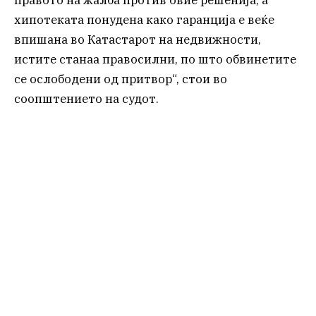
хипотеката понудена како гаранција е веќе
впишана во Катастарот на недвижности,
истите станаа правосилни, по што обвинетите
се ослободени од притвор“, стои во
соопштението на судот.