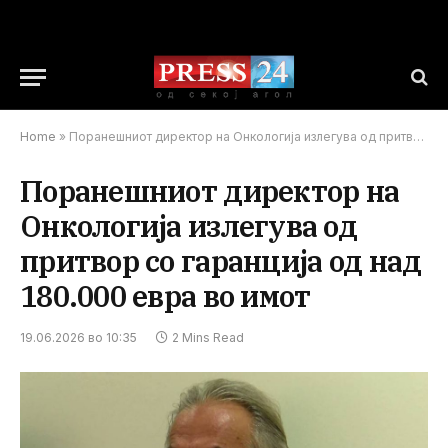
Home
»
Поранешниот директор на Онкологија излегува од притвор со гаранција од над 180.000 евра во имот
Поранешниот директор на
Онкологија излегува од
притвор со гаранција од над
180.000 евра во имот
19.06.2026 во 10:35
2 Mins Read