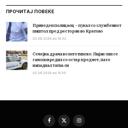
ПРОЧИТАЈ ПОВЕЌЕ
Приведен полицаец – пукал со службениот
пиштол пред ресторан во Кратово
02.08.2026 во 16:02
Семејна драма во неготинско: Пијан син се
самоповредил со остар предмет, па го
нападнал татка си
02.08.2026 во 15:50
Facebook
X
Instagram