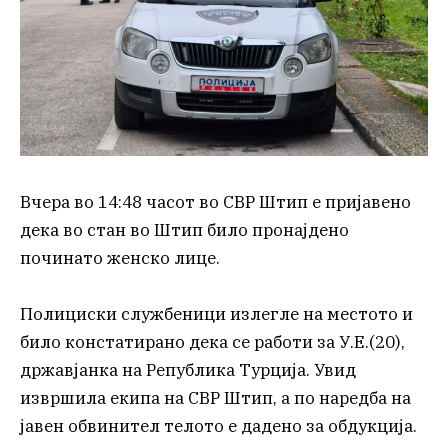
Вчера во 14:48 часот во СВР Штип е пријавено
дека во стан во Штип било пронајдено
починато женско лице.
Полициски службеници излегле на местото и
било констатирано дека се работи за У.Е.(20),
државјанка на Република Турција. Увид
извршила екипа на СВР Штип, а по наредба на
јавен обвинител телото е дадено за обдукција.