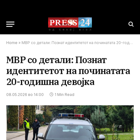
Home
»
МВР со детали: Познат идентитетот на починатата 20-годишна девојка
МВР со детали: Познат
идентитетот на починатата
20-годишна девојка
08.05.2026 во 14:00
1 Min Read