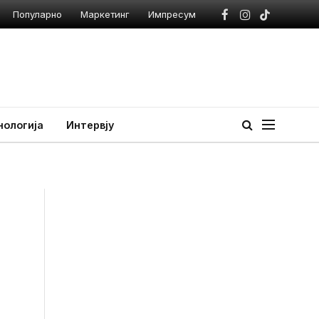
Популарно
Маркетинг
Импресум
Facebook
Instagram
TikTok
нологија
Интервју