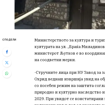
Министерството за култура и тури
СПОДЕЛИ
културата на ул. „Браќа Миладинов
министерот Љутков е во координа
на соодветни мерки.
-Стручните лица при НУ Завод за з
Охрид веднаш извршија увид на обје
со посебен режим на заштита согл
природно и културно наследство н
2029. При увидот се констатиран