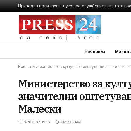
Приведен полицаец – пукал со службениот пиштол пр
Насловна
Македо
Home
»
Министерство за култура: Увидот утврди значителни о
Министерство за култ
значителни оштетувањ
Малески
15.10.2025 во 19:10
2 Mins Read