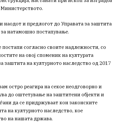
онструкција, настанати при ископ за изградба
д Министерството.
ви наодот и предлогот до Управата за заштита
е за натамошно постапување.
 постапи согласно своите надлежности, со
остите на овој споменик на културата
за заштита на културното наследство од 2017
зам остро реагира на секое неодговорно и
ва до оштетување на заштитени објекти и
аѓани да се придржуваат кон законските
та на културното наследство, кое
во на нашата држава.