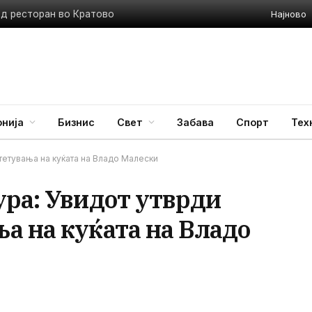
Најново
ед ресторан во Кратово
нија
Бизнис
Свет
Забава
Спорт
Тех
штетувања на куќата на Владо Малески
ура: Увидот утврди
а на куќата на Владо