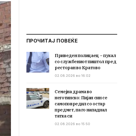
ПРОЧИТАЈ ПОВЕЌЕ
Приведен полицаец – пукал
со службениот пиштол пред
ресторан во Кратово
02.08.2026 во 16:02
Семејна драма во
неготинско: Пијан син се
самоповредил со остар
предмет, па го нападнал
татка си
02.08.2026 во 15:50