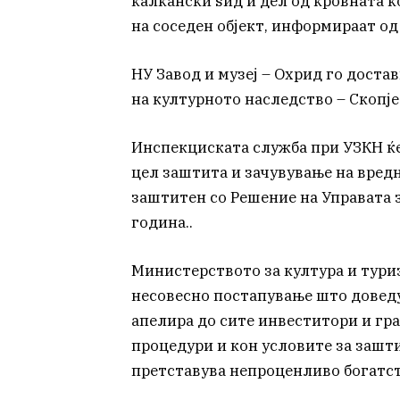
калкански ѕид и дел од кровната к
на соседен објект, информираат о
НУ Завод и музеј – Охрид го доста
на културното наследство – Скопј
Инспекциската служба при УЗКН ќе
цел заштита и зачувување на вредн
заштитен со Решение на Управата 
година..
Министерството за култура и тури
несовесно постапување што доведу
апелира до сите инвеститори и гр
процедури и кон условите за зашти
претставува непроценливо богатст