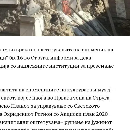
зам во врска со оштетувањата на споменик на
ци“ бр. 16 во Струга, информира дека
ција со надлежните институции за преземање
аштита на спомениците на културата и музеј –
ктот, кој се наоѓа во Првата зона на Струга,
асно Планот за управување со Светското
а Охридскиот Регион со Акциски план 2020–
и значителни оштетувања– рушење на јужниот