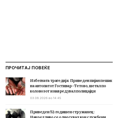
ПРОЧИТАЈ ПОВЕЌЕ
Избегната трагедија: Приведен пијан пешак
на автопатот Гостивар–Тетово, шетал по
коловозот и навредувал полицајци
03.08.2026 во 14:45
Приведен 52-годишен стружанец:
Навредливо се однесувал кон службени