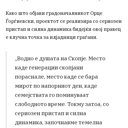
Како што објави градоначалникот Орце
Ѓорѓиевски, проектот се реализира со сериозен
пристап и силна динамика бидејќи овој правец
е клучна точка за илјадници граѓани.
„Водно е душата на Скопје. Место
каде генерации скопјани
пораснале, место каде се бара
мирот по напорниот ден, каде
семејствата го поминуваат
слободното време. Токму затоа, со
сериозен пристап и силна
динамика, започнавме темелна