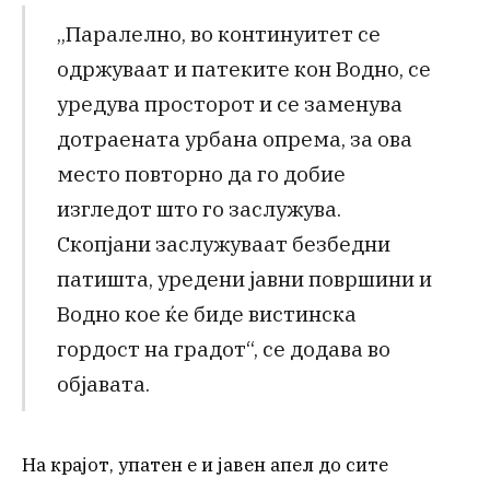
„Паралелно, во континуитет се
одржуваат и патеките кон Водно, се
уредува просторот и се заменува
дотраената урбана опрема, за ова
место повторно да го добие
изгледот што го заслужува.
Скопјани заслужуваат безбедни
патишта, уредени јавни површини и
Водно кое ќе биде вистинска
гордост на градот“, се додава во
објавата.
На крајот, упатен е и јавен апел до сите