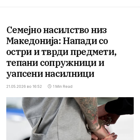
Семејно насилство низ
Македонија: Напади со
остри и тврди предмети,
тепани сопружници и
уапсени насилници
21.05.2026 во 16:52
1 Min Read