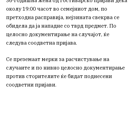
36-годишна жена од гостиварско пријави дека
околу 19:00 часот во семејниот дом, по
претходна расправија, нејзината свекрва се
обидела да ја нападне со тврд предмет. По
целосно документирање на случајот, ќе
следува соодветна пријава.
Се преземаат мерки за расчистување на
случаите и по нивно целосно документирање
против сторителите ќе бидат поднесени
соодветни пријави.