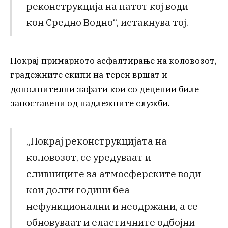
реконструкција на патот кој води
кон Средно Водно“, истакнува тој.
Покрај примарното асфалтирање на коловозот,
градежните екипи на терен вршат и
дополнителни зафати кои со децении биле
запоставени од надлежните служби.
„Покрај реконструкцијата на
коловозот, се уредуваат и
сливниците за атмосферските води
кои долги години беа
нефункционални и неодржани, а се
обновуваат и еластичните одбојни