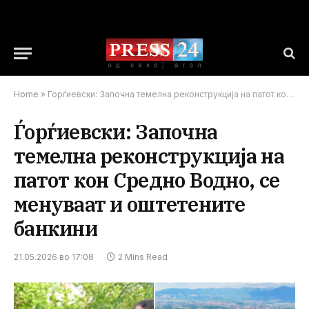
Home
»
Ѓорѓиевски: Започна темелна реконструкција на патот кон Средно Водно, се менуваат и оштетените банкини
Ѓорѓиевски: Започна
темелна реконструкција на
патот кон Средно Водно, се
менуваат и оштетените
банкини
21.05.2026 во 17:08
2 Mins Read