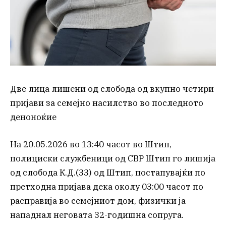
Две лица лишени од слобода од вкупно четири
пријави за семејно насилство во последното
деноноќие
На 20.05.2026 во 13:40 часот во Штип,
полициски службеници од СВР Штип го лишија
од слобода К.Д.(33) од Штип, постапувајќи по
претходна пријава дека околу 03:00 часот по
расправија во семејниот дом, физички ја
нападнал неговата 32-годишна сопруга.