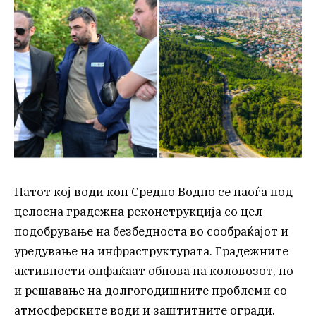
Патот кој води кон Средно Водно се наоѓа под
целосна градежна реконструкција со цел
подобрување на безбедноста во сообраќајот и
уредување на инфраструктурата. Градежните
активности опфаќаат обнова на коловозот, но
и решавање на долгогодишните проблеми со
атмосферските води и заштитните огради.