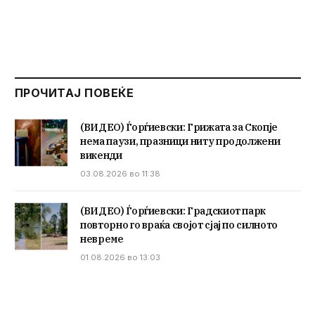
ПРОЧИТАЈ ПОВЕЌЕ
(ВИДЕО) Ѓорѓиевски: Грижата за Скопје
нема паузи, празници ниту продолжени
викенди
03.08.2026 во 11:38
(ВИДЕО) Ѓорѓиевски: Градскиот парк
повторно го враќа својот сјај по силното
невреме
01.08.2026 во 13:03