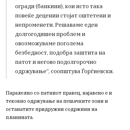
огради (банкини), кои исто така
повеќе децении стојат оштетени и
непроменети. Решаваме еден
долгогодишен проблем и
овозможуваме поголема
безбедност, подобра заштита на
патот и негово подолгорочно
одржување“, соопштува Ѓорѓиевски.
Паралелно со патниот правец, најавено е и
тековно одржување на пешачките зони и
останатите придружни содржини на
планината.