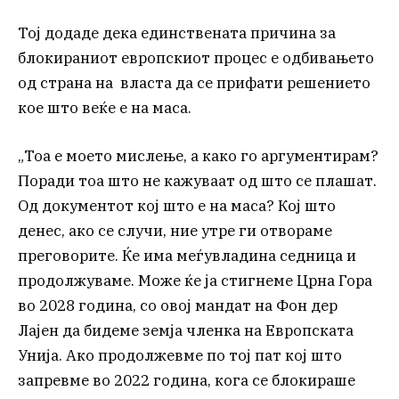
Тој додаде дека единствената причина за
блокираниот европскиот процес е одбивањето
од страна на власта да се прифати решението
кое што веќе е на маса.
„Тоа е моето мислење, а како го аргументирам?
Поради тоа што не кажуваат од што се плашат.
Од документот кој што е на маса? Кој што
денес, ако се случи, ние утре ги отвораме
преговорите. Ќе има меѓувладина седница и
продолжуваме. Може ќе ја стигнеме Црна Гора
во 2028 година, со овој мандат на Фон дер
Лајен да бидеме земја членка на Европската
Унија. Ако продолжевме по тој пат кој што
запревме во 2022 година, кога се блокираше