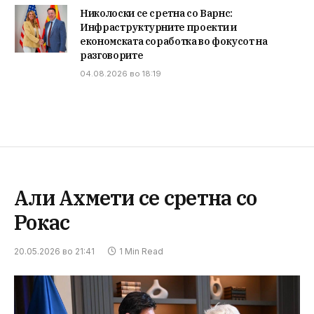
Николоски се сретна со Варнс:
Инфраструктурните проекти и
економската соработка во фокусот на
разговорите
04.08.2026 во 18:19
Али Ахмети се сретна со
Рокас
20.05.2026 во 21:41
1 Min Read