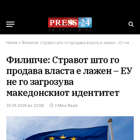
Home
»
Филипче: Стравот што го продава власта е лажен – ЕУ не го загрозува македонскиот идентитет
Филипче: Стравот што го
продава власта е лажен – ЕУ
не го загрозува
македонскиот идентитет
20.05.2026 во 22:08
2 Mins Read