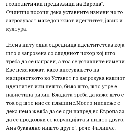
геополитички предизвици на Европа“.
Филипче посочи дека уставните измени не го
загрозуваат македонскиот идентитет, јазик и
култура.
„Нема ниту една одредница идентитетска која
што е загрозена со следниот чекор кој што
треба да се направи, а тоа се уставните измени.
Еве нека кажат, како внесувањето на
малцинството во Уставот го загрозува нашиот
идентитет или нешто, било што, што утре е
навистина ризик. Владата треба да каже што е
тоа од што ние се плашиме.Моето мислење е
дека нема желба да се оди напред во Европа за
да се продолжи со корупцијата и ништо друго.
Ама буквално ништо друго“, рече Филипче.