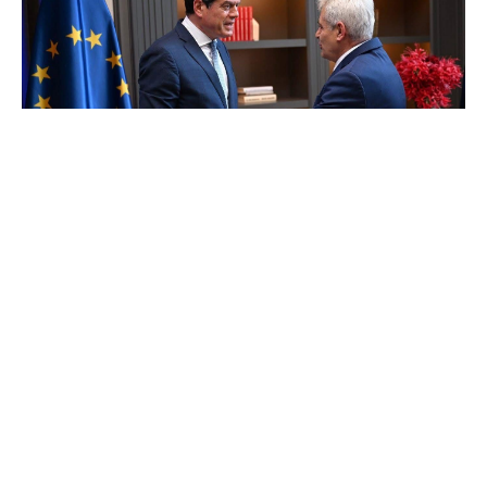
Денеска во Скопје, претседателот на
Демократската унија за интеграција, Али
Ахмети, оствари средба со шефот на
Делегацијата на Европската Унија во земјата,
Michalis Rokas, на која се разговараше за
актуелните политички случувања во земјата и
европската перспектива на Република Северна