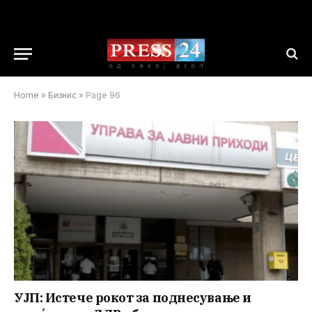
Home
»
Бизнис
»
Page 96
УЈП: Истече рокот за поднесување и