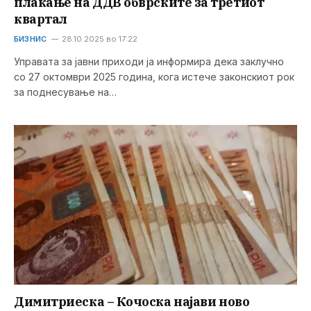
плаќање на ДДВ обврските за третиот
квартал
БИЗНИС
28.10.2025 во 17:22
Управата за јавни приходи ја информира дека заклучно
со 27 октомври 2025 година, кога истече законскиот рок
за поднесување на…
Димитриеска – Кочоска најави ново