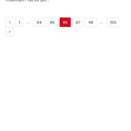
Previous
…
…
1
94
95
96
97
98
105
Next