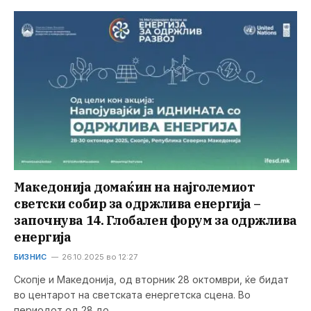
Македонија домаќин на најголемиот
светски собир за одржлива енергија –
започнува 14. Глобален форум за одржлива
енергија
БИЗНИС
26.10.2025 во 12:27
Скопје и Македонија, од вторник 28 октомври, ќе бидат
во центарот на светската енергетска сцена. Во
периодот од 28 до…