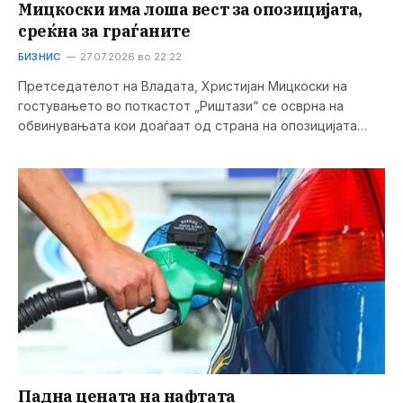
Мицкоски има лоша вест за опозицијата,
среќна за граѓаните
БИЗНИС
27.07.2026 во 22:22
Претседателот на Владата, Христијан Мицкоски на
гостувањето во поткастот „Риштази“ се осврна на
обвинувањата кои доаѓаат од страна на опозицијата…
Падна цената на нафтата