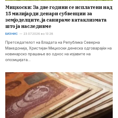
Мицкоски: За две години се исплатени над
15 милијарди денари субвенции за
земјоделците, ја санираме катаклизмата
што ја наследивме
БИЗНИС
23.07.2026 во 13:28
Претседателот на Владата на Република Северна
Македонија, Христијан Мицкоски денеска одговарајќи на
новинарско прашање во однос на изјавите на
опозицијата…