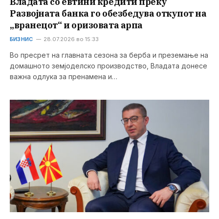
Владата со евтини кредити преку
Развојната банка го обезбедува откупот на
„вранецот“ и оризовата арпа
БИЗНИС
28.07.2026 во 15:33
Во пресрет на главната сезона за берба и преземање на
домашното земјоделско производство, Владата донесе
важна одлука за пренамена и…