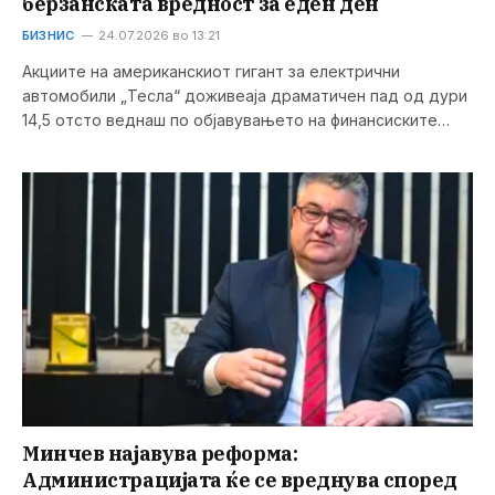
берзанската вредност за еден ден
БИЗНИС
24.07.2026 во 13:21
Акциите на американскиот гигант за електрични
автомобили „Тесла“ доживеаја драматичен пад од дури
14,5 отсто веднаш по објавувањето на финансиските…
Минчев најавува реформа:
Администрацијата ќе се вреднува според