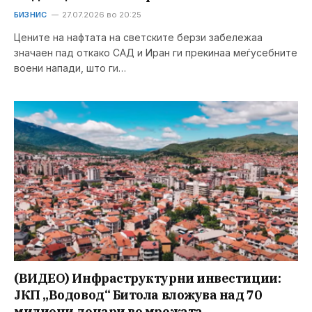
БИЗНИС
27.07.2026 во 20:25
Цените на нафтата на светските берзи забележаа
значаен пад откако САД и Иран ги прекинаа меѓусебните
воени напади, што ги…
(ВИДЕО) Инфраструктурни инвестиции:
ЈКП „Водовод“ Битола вложува над 70
милиони денари во мрежата