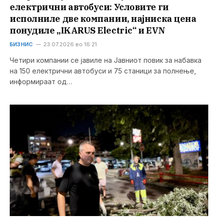
електрични автобуси: Условите ги
исполниле две компании, најниска цена
понудиле „IKARUS Electric“ и EVN
БИЗНИС
23.07.2026 во 16:21
Четири компании се јавиле на Јавниот повик за набавка
на 150 електрични автобуси и 75 станици за полнење,
информираат од…