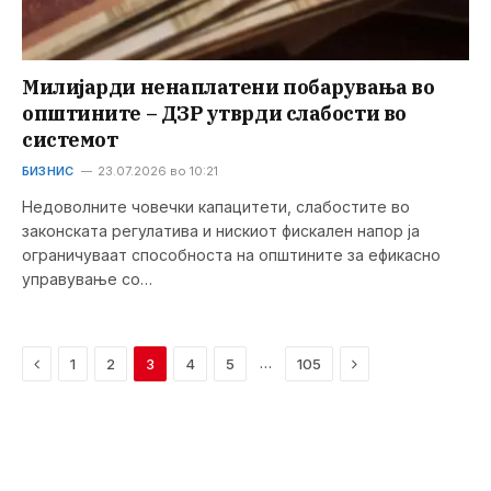
Милијарди ненаплатени побарувања во
општините – ДЗР утврди слабости во
системот
БИЗНИС
23.07.2026 во 10:21
Недоволните човечки капацитети, слабостите во
законската регулатива и нискиот фискален напор ја
ограничуваат способноста на општините за ефикасно
управување со…
Previous
Next
…
1
2
3
4
5
105