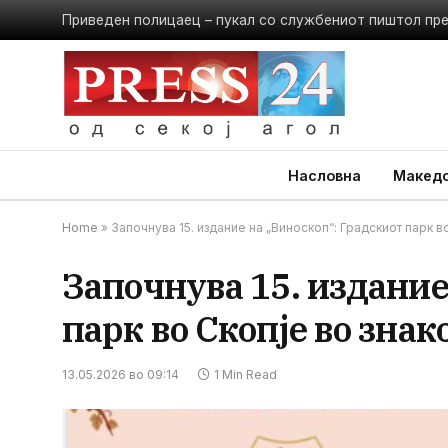
Приведен полицаец – пукал со службениот пиштол пр
Насловна
Македо
Home
»
Започнува 15. издание на „Виноскоп“: Градскиот парк во
Започнува 15. издание
парк во Скопје во знак
13.05.2026 во 09:14
1 Min Read