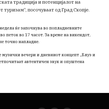
ската традиција и потенцијалот на
от туризам“, посочуваат од Град Скопје.
 недела ќе започнува во попладневните
 во петок во 17 часот. За време на викендот,
не точно напладне.
е музички вечери и дневниот концепт „Блуз и
претпочитаат автентичен звук и опуштена