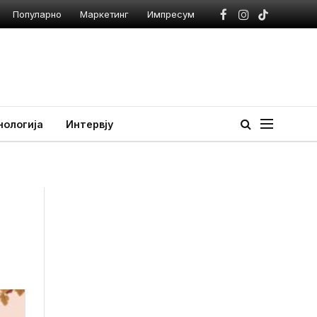
Популарно
Маркетинг
Импресум
Facebook
Instagram
TikTok
нологија
Интервју