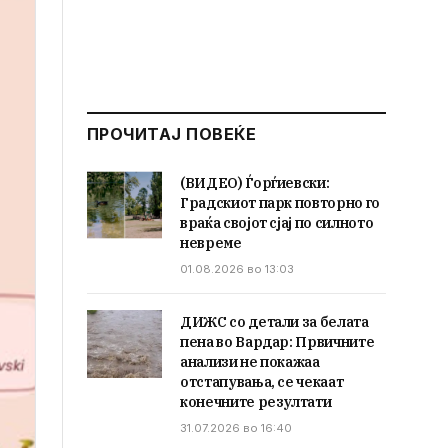
ПРОЧИТАЈ ПОВЕЌЕ
(ВИДЕО) Ѓорѓиевски:
Градскиот парк повторно го
враќа својот сјај по силното
невреме
01.08.2026 во 13:03
ДИЖС со детали за белата
пена во Вардар: Првичните
анализи не покажаа
отстапувања, се чекаат
конечните резултати
31.07.2026 во 16:40