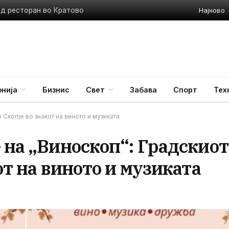
Најново
ед ресторан во Кратово
нија
Бизнис
Свет
Забава
Спорт
Тех
 Скопје во знакот на виното и музиката
 на „Виноскоп“: Градскиот
от на виното и музиката