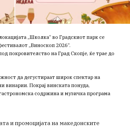
 локацијата „Школка“ во Градскиот парк се
 фестивалот „Виноскоп 2026“.
под покровителство на Град Скопје, ќе трае до
жност да дегустираат широк спектар на
и винарии. Покрај винската понуда,
 гастрономска содржина и музичка програма
та и промоцијата на македонските