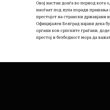
Овој настан доаѓа во период кога 
наоѓаат под лупа поради прашања
престојот на странски државјани и
Официјален Белград најави дека б
органи кон српските граѓани, доде
престој и безбедност мора да важат