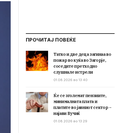
ПРОЧИТАЈ ПОВЕЌЕ
Татко и две деца загинаа во
пожар во куќа во Загорје,
соседите претходно
слушнале истрели
01.08.2026 во 13:40
Ќе се зголемат пензиите,
минималната плата и
платите во јавниот сектор –
најави Вучиќ
01.08.2026 во 13:29