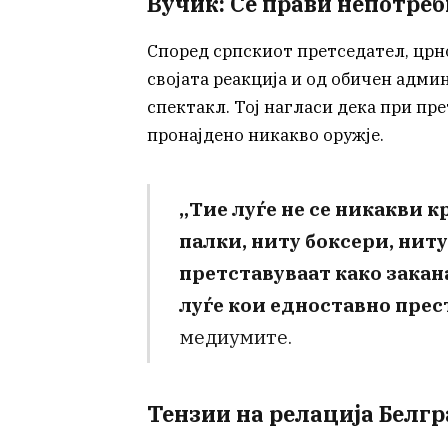
Вучиќ: Се прави непотре
Според српскиот претседател, црн
својата реакција и од обичен адм
спектакл. Тој нагласи дека при пр
пронајдено никакво оружје.
„Тие луѓе не се никакви 
палки, ниту боксери, ниту
претставуваат како закан
луѓе кои едноставно прест
медиумите.
Тензии на релација Белг