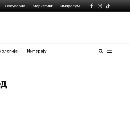
Популарно
Маркетинг
Импресум
Facebook
Instagram
TikTok
нологија
Интервју
од