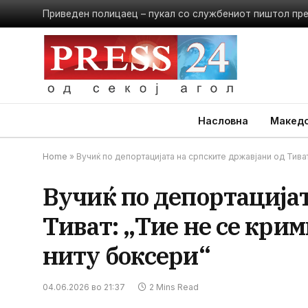
Приведен полицаец – пукал со службениот пиштол пр
Насловна
Македо
Home
»
Вучиќ по депортацијата на српските државјани од Тиват
Вучиќ по депортацијат
Тиват: „Тие не се кри
ниту боксери“
04.06.2026 во 21:37
2 Mins Read