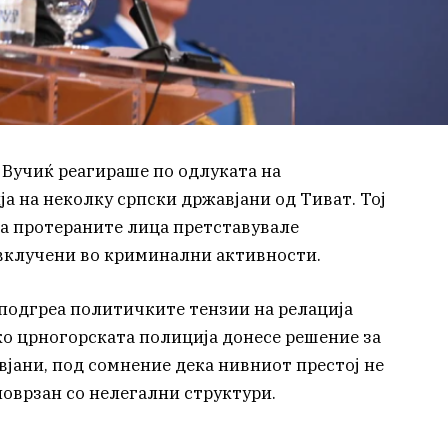
Вучиќ реагираше по одлуката на
а на неколку српски државјани од Тиват. Тој
а протераните лица претставувале
 вклучени во криминални активности.
подгреа политичките тензии на релација
ко црногорската полиција донесе решение за
вјани, под сомнение дека нивниот престој не
поврзан со нелегални структури.