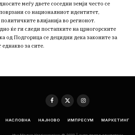
односите меѓу двете соседни земји често се
 поврзани со националниот идентитет,
 политичките влијанија во регионот.
удно ќе ги следи постапките на црногорските
ка од Подгорица се децидни дека законите за
 еднакво за сите.
Facebook
X
Instagram
(Twitter)
НАСЛОВНА
НАЈНОВО
ИМПРЕСУМ
МАРКЕТИНГ