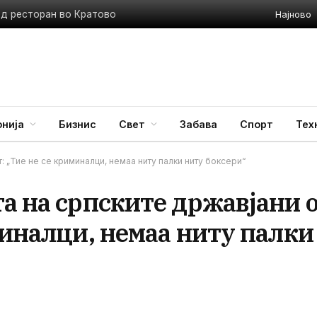
Најново
ед ресторан во Кратово
нија
Бизнис
Свет
Забава
Спорт
Тех
: „Тие не се криминалци, немаа ниту палки ниту боксери“
а на српските државјани 
миналци, немаа ниту палки