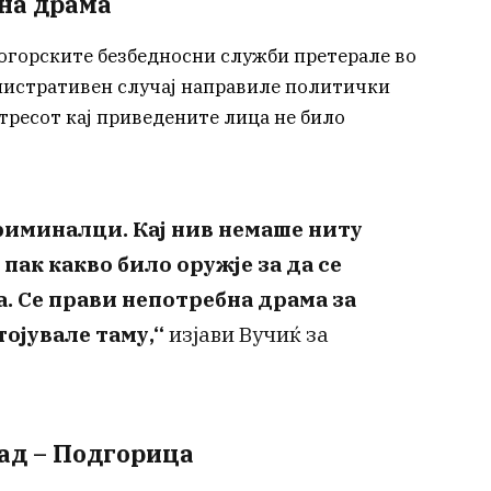
бна драма
огорските безбедносни служби претерале во
инистративен случај направиле политички
етресот кај приведените лица не било
криминалци. Кај нив немаше ниту
 пак какво било оружје за да се
а. Се прави непотребна драма за
ојувале таму,“
изјави Вучиќ за
рад – Подгорица