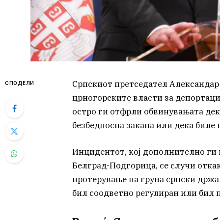
Српскиот претседател Александар 
СПОДЕЛИ
црногорските власти за депортациј
остро ги отфрли обвинувањата дек
безбедносна закана или дека биле
Инцидентот, кој дополнително ги 
Белград-Подгорица, се случи отка
протерување на група српски држа
бил соодветно регулиран или бил 