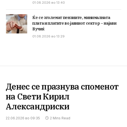
01.08.2026 во 13:40
Ќе се зголемат пензиите, минималната
плата и платите во јавниот сектор – најави
Вучиќ
01.08.2026 во 13:29
Денес се празнува споменот
на Свети Кирил
Александриски
22.06.2026 во 09:35
2 Mins Read