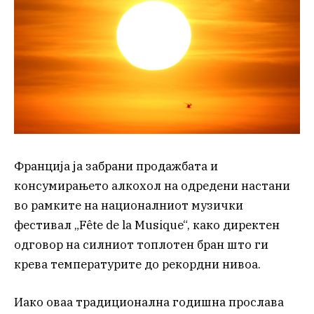
Франција ја забрани продажбата и
консумирањето алкохол на одредени настани
во рамките на националниот музички
фестивал „Fête de la Musique“, како директен
одговор на силниот топлотен бран што ги
крева температурите до рекордни нивоа.
Иако оваа традиционална годишна прослава