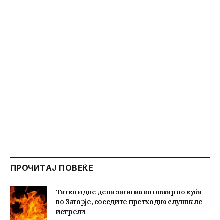
ПРОЧИТАЈ ПОВЕЌЕ
Татко и две деца загинаа во пожар во куќа
во Загорје, соседите претходно слушнале
истрели