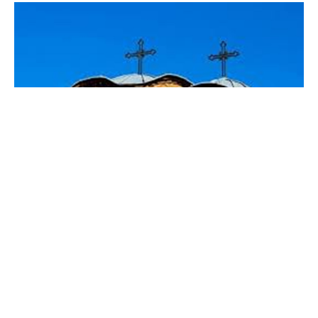
Православната црква денес го чествува
споменот на Свети Кирил Александриски, кој
по потекло бил благородник и близок роднина
на Теофил, патријархот Александриски, по
чијашто смрт самиот бил посветен за