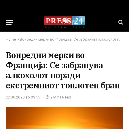
Home
»
Вонредни мерки во Франција: Се забранува алкохолот поради екстремниот топлотен бран
Вонредни мерки во
Франција: Се забранува
алкохолот поради
екстремниот топлотен бран
22.06.2026 во 09:55
2 Mins Read