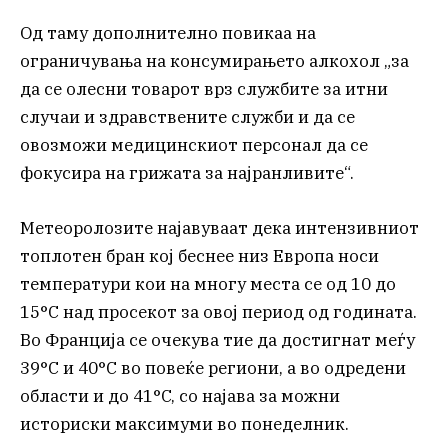
Од таму дополнително повикаа на
ограничувања на консумирањето алкохол „за
да се олесни товарот врз службите за итни
случаи и здравствените служби и да се
овозможи медицинскиот персонал да се
фокусира на грижата за најранливите“.
Метеоролозите најавуваат дека интензивниот
топлотен бран кој беснее низ Европа носи
температури кои на многу места се од 10 до
15°C над просекот за овој период од годината.
Во Франција се очекува тие да достигнат меѓу
39°C и 40°C во повеќе региони, а во одредени
области и до 41°C, со најава за можни
историски максимуми во понеделник.