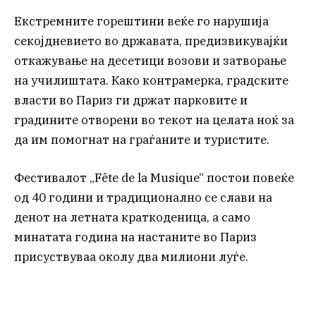
Екстремните горештини веќе го нарушија
секојдневието во државата, предизвикувајќи
откажување на десетици возови и затворање
на училиштата. Како контрамерка, градските
власти во Париз ги држат парковите и
градините отворени во текот на целата ноќ за
да им помогнат на граѓаните и туристите.
Фестивалот „Fête de la Musique“ постои повеќе
од 40 години и традиционално се слави на
денот на летната краткоденица, а само
минатата година на настаните во Париз
присуствуваа околу два милиони луѓе.