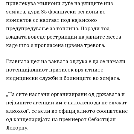
привлекува милиони луѓе на улиците низ
земјата, дури 35 француски региони во
моментов се наоѓаат под највисоко
предупредување за топлина. Поради тоа,
владата воведе рестрикции на јавните места
каде што е прогласена црвена тревога.
Главната цел на ваквата одлука е да се намали
потенцијалниот притисок врз итните
медицински служби и болниците во земјата.
„На сите настани организирани од државата и
нејзините агенции им е наложено да не служат
алкохол“, се вели во официјалното соопштение
од канцеларијата на премиерот Себастијан
Лекорну.