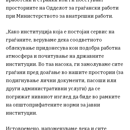
просториите на Одделот за граѓански работи
при Министерството за внатрешни работи.
„Како институција која е постојан сервис на
граѓаните, веруваме дека соодветното
облекување придонесува кон подобра работна
атмосфера и почитување на државните
институции. Во таа насока, ги замолуваме сите
граѓани пред доаѓање во нашите простории (за
подигнување лични документи, пасоши или
други административни услуги) да се
погрижат нивниот изглед да биде во рамките
на општоприфатените норми за јавни
институции.
Истовремено, напоменуваме дека и сите