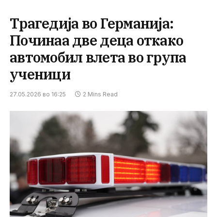
Трагедија во Германија:
Починаа две деца откако
автомобил влета во група
ученици
27.05.2026 во 16:25
2 Mins Read