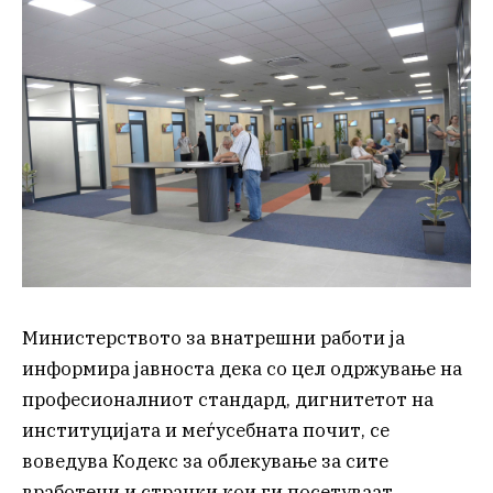
Министерството за внатрешни работи ја
информира јавноста дека со цел одржување на
професионалниот стандард, дигнитетот на
институцијата и меѓусебната почит, се
воведува Кодекс за облекување за сите
вработени и странки кои ги посетуваат