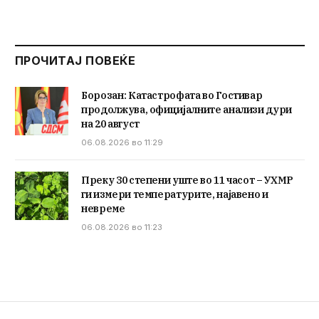
ПРОЧИТАЈ ПОВЕЌЕ
Борозан: Катастрофата во Гостивар
продолжува, официјалните анализи дури
на 20 август
06.08.2026 во 11:29
Преку 30 степени уште во 11 часот – УХМР
ги измери температурите, најавено и
невреме
06.08.2026 во 11:23