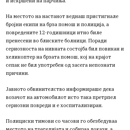
и искршени на парчиња.
На местото на настанот веднаш пристигнале
бројни екипи на брза помош и полиција, а
повредените 12-годишници итно биле
пренесени во блиските болници. Поради
сериозноста на нивната состојба бил повикан и
хеликоптер на брзата помош, кој на крајот
сепак не бил употребен од засега непознати
причини.
Јавното обвинителство информираше дека
возачот на автомобилот исто така претрпел
сериозни повреди и е хоспитализиран.
Полициски тимови со часови го обезбедуваа
местото на трагедијата и собираа докази, а