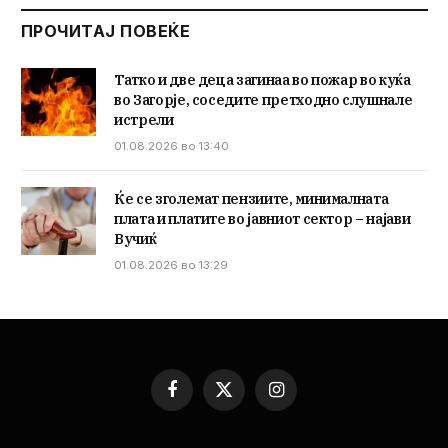
ПРОЧИТАЈ ПОВЕЌЕ
Татко и две деца загинаа во пожар во куќа
во Загорје, соседите претходно слушнале
истрели
01.08.2026 во 13:40
Ќе се зголемат пензиите, минималната
плата и платите во јавниот сектор – најави
Вучиќ
01.08.2026 во 13:29
Facebook
X
Instagram
(Twitter)