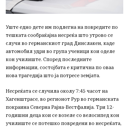
Уште едно дете им подлегна на повредите по
тешката сообраќајна несреќа што утрово се
случи во германскиот град Динслакен, каде
автомобил удри во група ученици кои оделе
кон училиште. Според последните
информации, состојбата е критична по оваа
нова трагедија што ја потресе земјата.
Несреќата се случила околу 7:45 часот на
Хагенштрасе, во регионот Рур во германската
покраина Северна Рајна-Вестфалија. Три 12-
годишни деца кои се возеле со велосипед кон
училиште се потешко повредени во несреќата,