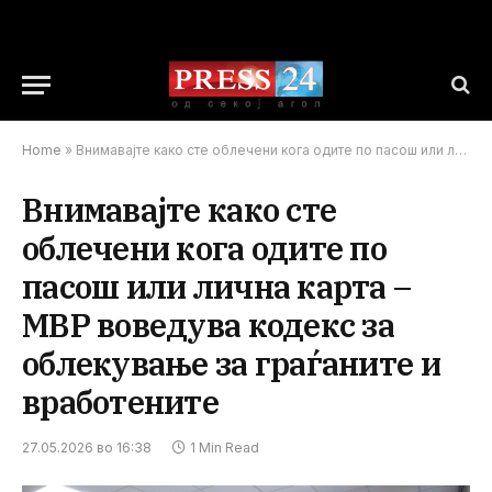
Home
»
Внимавајте како сте облечени кога одите по пасош или лична карта – МВР воведува кодекс за облекување за граѓаните и вработените
Внимавајте како сте
облечени кога одите по
пасош или лична карта –
МВР воведува кодекс за
облекување за граѓаните и
вработените
27.05.2026 во 16:38
1 Min Read