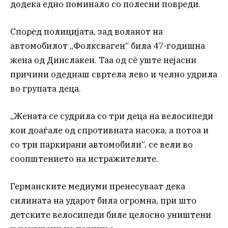
додека едно поминало со полесни повреди.
Според полицијата, зад воланот на
автомобилот „Фолксваген“ била 47-годишна
жена од Динслакен. Таа од сè уште нејасни
причини одеднаш свртела лево и челно удрила
во групата деца.
„Жената се судрила со три деца на велосипеди
кои доаѓале од спротивната насока, а потоа и
со три паркирани автомобили“, се вели во
соопштението на истражителите.
Германските медиуми пренесуваат дека
силината на ударот била огромна, при што
детските велосипеди биле целосно уништени