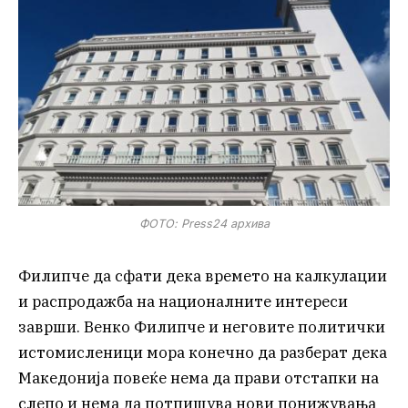
ФОТО: Press24 архива
Филипче да сфати дека времето на калкулации
и распродажба на националните интереси
заврши. Венко Филипче и неговите политички
истомисленици мора конечно да разберат дека
Македонија повеќе нема да прави отстапки на
слепо и нема да потпишува нови понижувања