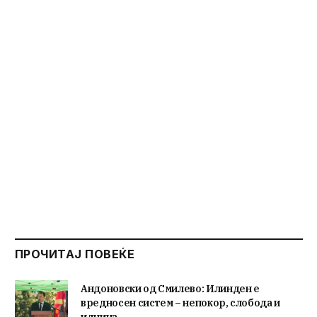
ПРОЧИТАЈ ПОВЕЌЕ
Андоновски од Смилево: Илинден е
вредносен систем – непокор, слобода и