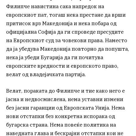
Филипче навистина сака напредок на
европскиот пат, тогаш нека престане да врши
притисок врз Македонија и нека побара од
официјална Софија да ги спроведе пресудите
на Европскиот суд за човекови права. Наместо
да ја убедува Македонија повторно да попушта,
нека ја убеди Бугарија да ги почитува
европските вредности и европското право,
велат од владејачката партија.
Велат, пораката до Филипче и тие како него е
јасна и недвосмислена, нема уставни измени
без јасни гаранции од Европската Унија. Нема
нови отстапки без конкретна испорака од
бугарска страна. Нема повеќе политика на
наведната глава и бескрајни отстапки кои не