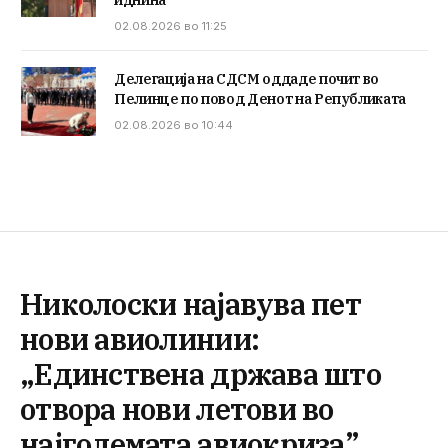
иднина
02.08.2026 во 11:25
Делегација на СДСМ оддаде почит во
Пелинце по повод Денот на Републиката
02.08.2026 во 10:44
Николоски најавува пет
нови авиолинии:
„Единствена држава што
отвора нови летови во
најголемата авиокриза”