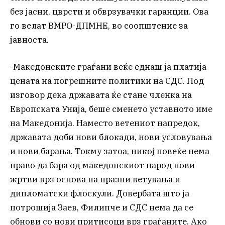
без јасни, цврсти и обврзувачки гаранции. Ова
го велат ВМРО-ДПМНЕ, во соопштение за
јавноста.
-Македонските граѓани веќе еднаш ја платија
цената на погрешните политики на СДС. Под
изговор дека државата ќе стане членка на
Европската Унија, беше сменето уставното име
на Македонија. Наместо ветениот напредок,
државата доби нови блокади, нови условувања
и нови барања. Токму затоа, никој повеќе нема
право да бара од македонскиот народ нови
жртви врз основа на празни ветувања и
дипломатски флоскули. Довербата што ја
потрошија Заев, Филипче и СДС нема да се
обнови со нови притисоци врз граѓаните. Ако