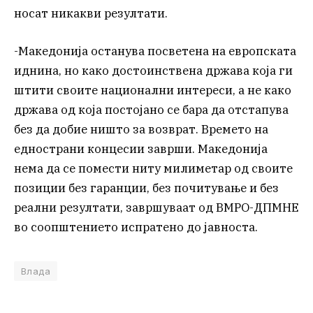
носат никакви резултати.
-Македонија останува посветена на европската
иднина, но како достоинствена држава која ги
штити своите национални интереси, а не како
држава од која постојано се бара да отстапува
без да добие ништо за возврат. Времето на
еднострани концесии заврши. Македонија
нема да се помести ниту милиметар од своите
позиции без гаранции, без почитување и без
реални резултати, завршуваат од ВМРО-ДПМНЕ
во соопштението испратено до јавноста.
Влада