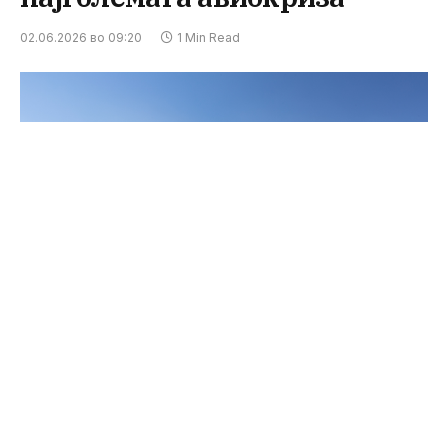
02.06.2026 во 09:20
1 Min Read
ФОТО: ТАВ Македонија
Ние сме единствена држава што во време на
глобална авиокриза отвора нови дестинации.