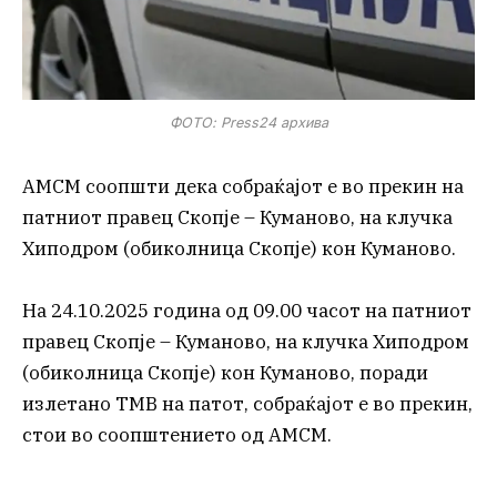
ФОТО: Press24 архива
АМСМ соопшти дека собраќајот е во прекин на
патниот правец Скопје – Куманово, на клучка
Хиподром (обиколница Скопје) кон Куманово.
На 24.10.2025 година од 09.00 часот на патниот
правец Скопје – Куманово, на клучка Хиподром
(обиколница Скопје) кон Куманово, поради
излетано ТМВ на патот, собраќајот е во прекин,
стои во соопштението од АМСМ.