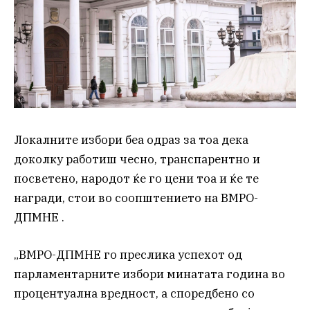
Локалните избори беа одраз за тоа дека
доколку работиш чесно, транспарентно и
посветено, народот ќе го цени тоа и ќе те
награди, стои во соопштението на ВМРО-
ДПМНЕ .
„ВМРО-ДПМНЕ го преслика успехот од
парламентарните избори минатата година во
процентуална вредност, а споредбено со