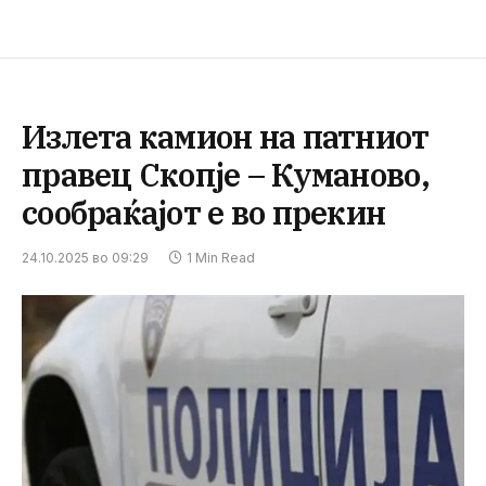
Излета камион на патниот
правец Скопје – Куманово,
сообраќајот е во прекин
24.10.2025 во 09:29
1 Min Read