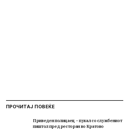
ПРОЧИТАЈ ПОВЕЌЕ
Приведен полицаец – пукал со службениот
пиштол пред ресторан во Кратово