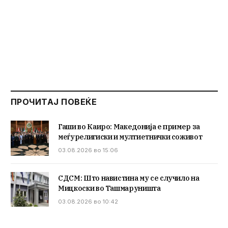
ПРОЧИТАЈ ПОВЕЌЕ
Гаши во Каиро: Македонија е пример за
меѓурелигиски и мултиетнички соживот
03.08.2026 во 15:06
СДСМ: Што навистина му се случило на
Мицкоски во Ташмаруништа
03.08.2026 во 10:42