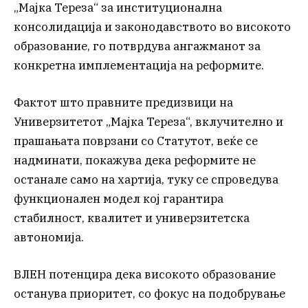
„Мајка Тереза“ за институционална
консолидација и законодавството во високото
образование, го потврдува ангажманот за
конкретна имплементација на реформите.
Фактот што правните предизвици на
Универзитетот „Мајка Тереза“, вклучително и
прашањата поврзани со Статутот, веќе се
надминати, покажува дека реформите не
останале само на хартија, туку се спроведува
функционален модел кој гарантира
стабилност, квалитет и универзитетска
автономија.
ВЛЕН потенцира дека високото образование
останува приоритет, со фокус на подобрување