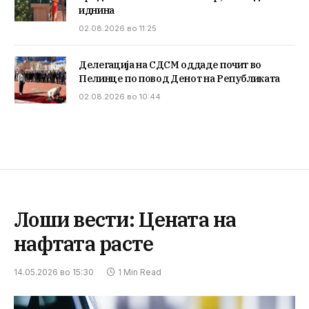
иднина
02.08.2026 во 11:25
Делегација на СДСМ оддаде почит во
Пелинце по повод Денот на Републиката
02.08.2026 во 10:44
Лоши вести: Цената на
нафтата расте
14.05.2026 во 15:30
1 Min Read