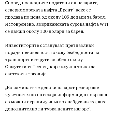
Според последните податоци од пазарите,
северноморската нафта „Брент“ веќе се
продава по цена од околу 105 долари за барел.
Истовремено, американската сурова нафта WTI
се движи околу 100 долари за барел.
Инвеститорите остануваат претпазливи
поради неизвесноста околу безбедноста на
транспортните рути, особено околу
Ормутскиот Теснец, кој е клучна точка за
светската трговија.
„Во изминатите денови пазарот реагираше
чувствително на секоја информација поврзана
со можни ограничувања во снабдувањето, што
дополнително ги турка цените нагоре“,