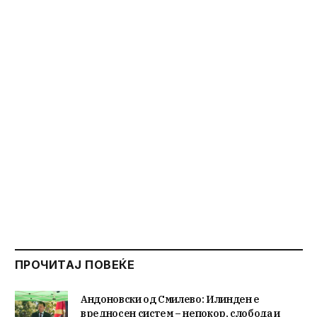
ПРОЧИТАЈ ПОВЕЌЕ
Андоновски од Смилево: Илинден е
вредносен систем – непокор, слобода и