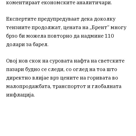
коментираат економските аналитичари.
Експертите предупредуваат дека доколку
тензиите продолжат, цената на „Брент“ многу
брзо би можела повторно да надмине 110
долари за барел.
Овој нов скок на суровата нафта на светските
пазари будно се следи, со оглед на тоа што
директно влијае врз цените на горивата во
малопродажбата, транспортот и глобалната
инфлација.