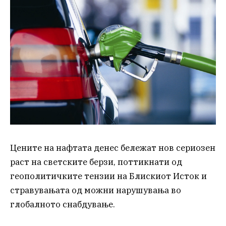
Цените на нафтата денес бележат нов сериозен
раст на светските берзи, поттикнати од
геополитичките тензии на Блискиот Исток и
стравувањата од можни нарушувања во
глобалното снабдување.