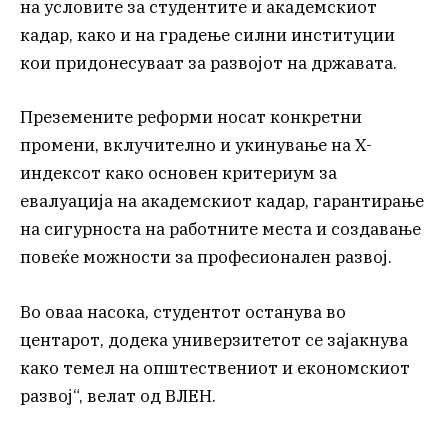
на условите за студентите и академскиот
кадар, како и на градење силни институции
кои придонесуваат за развојот на државата.
Преземените реформи носат конкретни
промени, вклучително и укинување на Х-
индексот како основен критериум за
евалуација на академскиот кадар, гарантирање
на сигурноста на работните места и создавање
повеќе можности за професионален развој.
Во оваа насока, студентот останува во
центарот, додека универзитетот се зајакнува
како темел на општествениот и економскиот
развој“, велат од ВЛЕН.