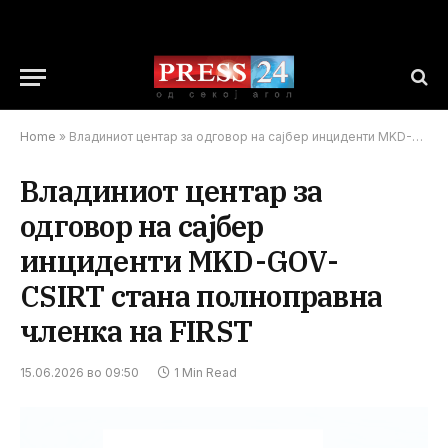
Home
»
Владиниот центар за одговор на сајбер инциденти MKD-GOV-CSIRT стана полноправна членка на FIRST
Владиниот центар за
одговор на сајбер
инциденти MKD-GOV-
CSIRT стана полноправна
членка на FIRST
15.06.2026 во 09:50
1 Min Read