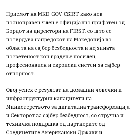
Приемот на MKD-GOV-CSIRT
како нов
полноправен член е официјално прифатен од
Бордот на директори на FIRST, со што се
потврдува напредокот на Македонија во
областа на сајбер безбедноста и нејзината
посветеност кон градење посилен,
професионален и европски систем за сајбер
отпорност.
Овој успех е резултат на домашни човечки и
инфраструктурни капацитети на
Министерството за дигитална трансформација
и Секторот за сајбер безбедност, со стручна и
техничка поддршка од партнерите од
Соединетите Американски Држави и