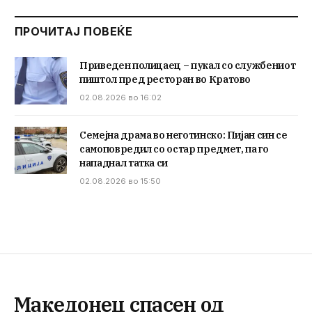
ПРОЧИТАЈ ПОВЕЌЕ
Приведен полицаец – пукал со службениот
пиштол пред ресторан во Кратово
02.08.2026 во 16:02
Семејна драма во неготинско: Пијан син се
самоповредил со остар предмет, па го
нападнал татка си
02.08.2026 во 15:50
Македонец спасен од