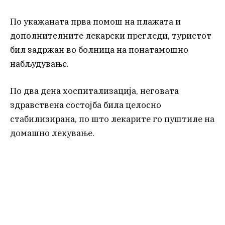
По укажаната прва помош на плажата и
дополнителните лекарски прегледи, туристот
бил задржан во болница на понатамошно
набљудување.
По два дена хоспитализација, неговата
здравствена состојба била целосно
стабилизирана, по што лекарите го пуштиле на
домашно лекување.