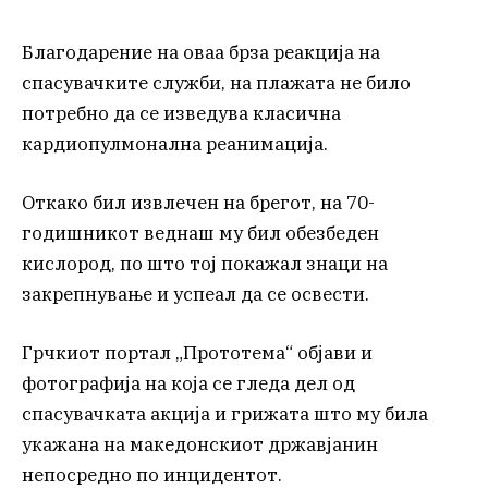
Благодарение на оваа брза реакција на
спасувачките служби, на плажата не било
потребно да се изведува класична
кардиопулмонална реанимација.
Откако бил извлечен на брегот, на 70-
годишникот веднаш му бил обезбеден
кислород, по што тој покажал знаци на
закрепнување и успеал да се освести.
Грчкиот портал „Прототема“ објави и
фотографија на која се гледа дел од
спасувачката акција и грижата што му била
укажана на македонскиот државјанин
непосредно по инцидентот.