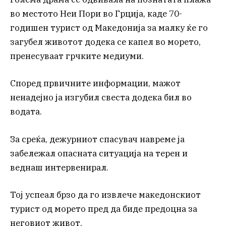
во местото Неи Пори во Грција, каде 70-
годишен турист од Македонија за малку ќе го
загубел животот додека се капел во морето,
пренесуваат грчките медиуми.
Според првичните информации, мажот
ненадејно ја изгубил свеста додека бил во
водата.
За среќа, дежурниот спасувач навреме ја
забележал опасната ситуација на терен и
веднаш интервенирал.
Тој успеал брзо да го извлече македонскиот
турист од морето пред да биде предоцна за
неговиот живот.