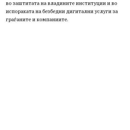
во заштитата на владините институции и во
испораката на безбедни дигитални услуги за
граѓаните и компаниите.