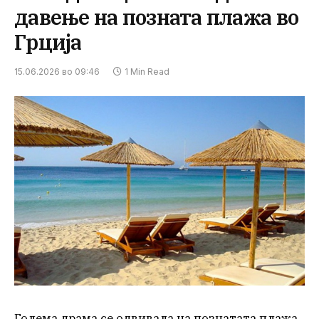
давење на позната плажа во
Грција
15.06.2026 во 09:46
1 Min Read
Голема драма се одвивала на познатата плажа