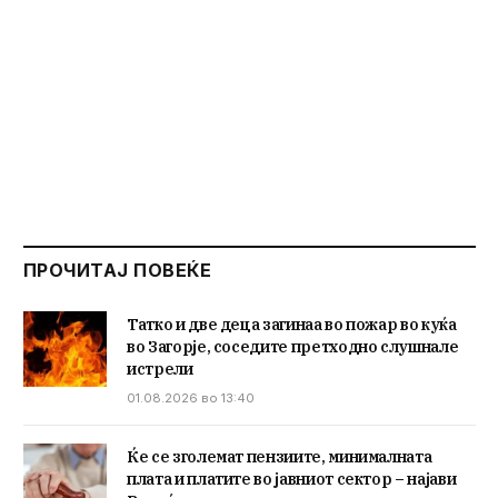
ПРОЧИТАЈ ПОВЕЌЕ
Татко и две деца загинаа во пожар во куќа
во Загорје, соседите претходно слушнале
истрели
01.08.2026 во 13:40
Ќе се зголемат пензиите, минималната
плата и платите во јавниот сектор – најави