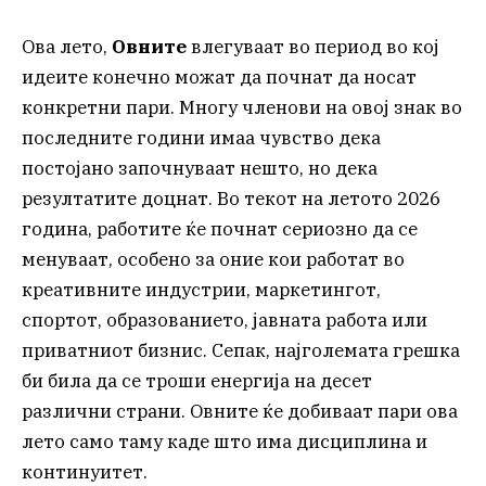
Ова лето,
Овните
влегуваат во период во кој
идеите конечно можат да почнат да носат
конкретни пари. Многу членови на овој знак во
последните години имаа чувство дека
постојано започнуваат нешто, но дека
резултатите доцнат. Во текот на летото 2026
година, работите ќе почнат сериозно да се
менуваат, особено за оние кои работат во
креативните индустрии, маркетингот,
спортот, образованието, јавната работа или
приватниот бизнис. Сепак, најголемата грешка
би била да се троши енергија на десет
различни страни. Овните ќе добиваат пари ова
лето само таму каде што има дисциплина и
континуитет.