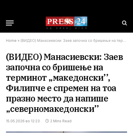
Home
»
(ВИДЕО) Манасиевски: Заев започна со бришење на терминот „македонски’’, Филипче е спремен на тоа празно место да напише „северномакедонски’’
(ВИДЕО) Манасиевски: Заев
започна со бришење на
терминот „македонски’’,
Филипче е спремен на тоа
празно место да напише
„северномакедонски’’
15.05.2026 во 12:23
2 Mins Read