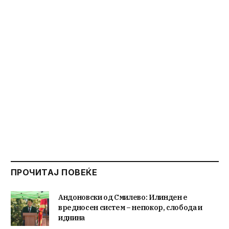
ПРОЧИТАЈ ПОВЕЌЕ
Андоновски од Смилево: Илинден е
вредносен систем – непокор, слобода и
иднина