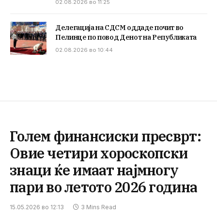
02.08.2026 во 11:25
Делегација на СДСМ оддаде почит во
Пелинце по повод Денот на Републиката
02.08.2026 во 10:44
Голем финансиски пресврт:
Овие четири хороскопски
знаци ќе имаат најмногу
пари во летото 2026 година
15.05.2026 во 12:13
3 Mins Read