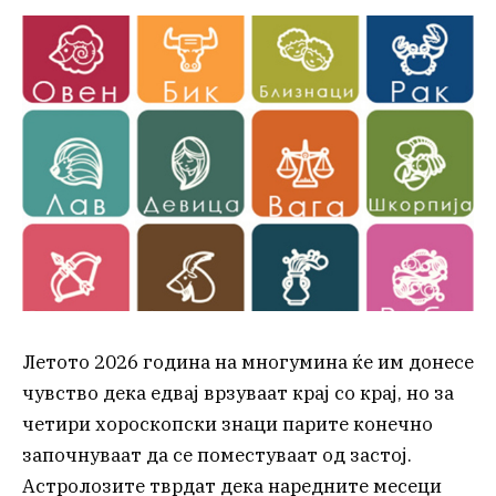
Летото 2026 година на многумина ќе им донесе
чувство дека едвај врзуваат крај со крај, но за
четири хороскопски знаци парите конечно
започнуваат да се поместуваат од застој.
Астролозите тврдат дека наредните месеци