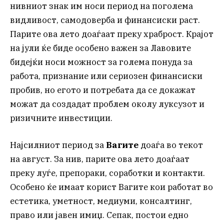
нивниот знак им носи период на поголема
видливост, самодоверба и финансиски раст.
Парите ова лето доаѓаат преку храброст. Крајот
на јули ќе биде особено важен за Лавовите
бидејќи носи можност за голема понуда за
работа, признание или сериозен финансиски
пробив, но егото и потребата да се докажат
можат да создадат проблем околу луксузот и
ризичните инвестиции.
Најсилниот период за
Вагите
доаѓа во текот
на август. За нив, парите ова лето доаѓаат
преку луѓе, препораки, соработки и контакти.
Особено ќе имаат корист Вагите кои работат во
естетика, уметност, медиуми, консалтинг,
право или јавен имиџ. Сепак, постои едно