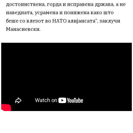
достоинствена, горда и исправена држава, а не
наведната, усрамена и понижена како што
беше со влезот во НАТО алијансата“, заклучи
Манасиевски.