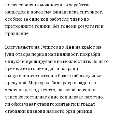
носат сериозни можности за заработка,
напредок и поголема финансиска сигурност,
особено за оние кои работеле тивко во
претходните години, без големи резултати и
признание.
Влегувањето на Јупитер во
Лав
на крајот на
јуни отвора период на видливост, похрабри
одлуки и проширување на можностите. Во исто
време, летото нема да ги награди
импулсивните потези и брзото збогатување
преку ноќ. Меркур ќе биде ретрограден во
текот на дел од летото, па затоа најголем
успех ќе постигнат оние кои играат паметно,
ги обновуваат старите контакти и градат
стабилни планови наместо брзи ризици.