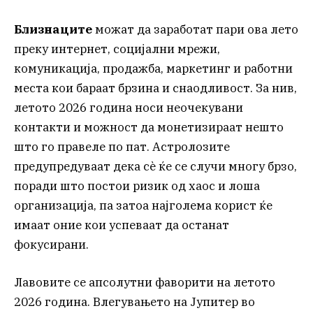
Близнаците
можат да заработат пари ова лето
преку интернет, социјални мрежи,
комуникација, продажба, маркетинг и работни
места кои бараат брзина и снаодливост. За нив,
летото 2026 година носи неочекувани
контакти и можност да монетизираат нешто
што го правеле по пат. Астролозите
предупредуваат дека сè ќе се случи многу брзо,
поради што постои ризик од хаос и лоша
организација, па затоа најголема корист ќе
имаат оние кои успеваат да останат
фокусирани.
Лавовите се апсолутни фаворити на летото
2026 година. Влегувањето на Јупитер во