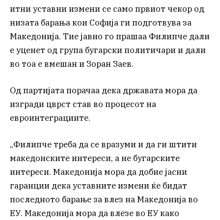
итни уставни измени се само првиот чекор од
низата барања кои Софија ги подготвува за
Македонија. Тие јавно го прашаа Филипче дали
е уценет од група бугарски политичари и дали
во тоа е вмешан и Зоран Заев.
Од партијата порачаа дека државата мора да
изгради цврст став во процесот на
евроинтеграциите.
„Филипче треба да се вразуми и да ги штити
македонските интереси, а не бугарските
интереси. Македонија мора да добие јасни
гаранции дека уставните измени ќе бидат
последното барање за влез на Македонија во
ЕУ. Македонија мора да влезе во ЕУ како