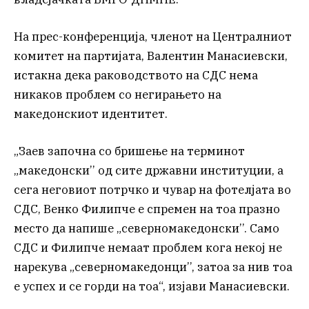
На прес-конференција, членот на Централниот
комитет на партијата, Валентин Манасиевски,
истакна дека раководството на СДС нема
никаков проблем со негирањето на
македонскиот идентитет.
„Заев започна со бришење на терминот
„македонски’’ од сите државни институции, а
сега неговиот потрчко и чувар на фотелјата во
СДС, Венко Филипче е спремен на тоа празно
место да напише „северномакедонски’’. Само
СДС и Филипче немаат проблем кога некој не
нарекува „северномакедонци’’, затоа за нив тоа
е успех и се горди на тоа“, изјави Манасиевски.