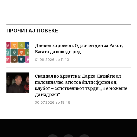
ПРОЧИТАЈ ПОВЕЌЕ
Дневен хороскоп: Одличен ден за Ракот,
Вагата да воведе ред
01.08.2026 во 11:40
Скандал во Хрватска: Дарко Лазиќ пеел
половина час, а потоа бил исфрлен од
клубот – сопственикот тврди: „Не можеше
да издржи“
30.07.2026 во 19:48