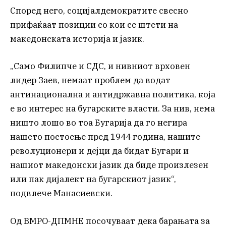
Според него, социјалдемократите свесно
прифаќаат позиции со кои се штети на
македонската историја и јазик.
„Само Филипче и СДС, и нивниот врховен
лидер Заев, немаат проблем да водат
антинационална и антидржавна политика, која
е во интерес на бугарските власти. За нив, нема
ништо лошо во тоа Бугарија да го негира
нашето постоење пред 1944 година, нашите
револуционери и дејци да бидат Бугари и
нашиот македонски јазик да биде произлезен
или пак дијалект на бугарскиот јазик“,
подвлече Манасиевски.
Од ВМРО-ДПМНЕ посочуваат дека барањата за