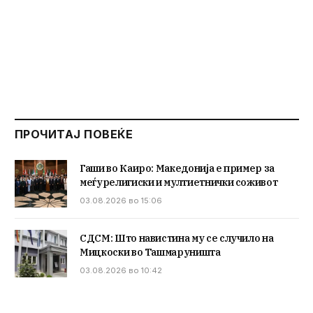
ПРОЧИТАЈ ПОВЕЌЕ
Гаши во Каиро: Македонија е пример за
меѓурелигиски и мултиетнички соживот
03.08.2026 во 15:06
СДСМ: Што навистина му се случило на
Мицкоски во Ташмаруништа
03.08.2026 во 10:42