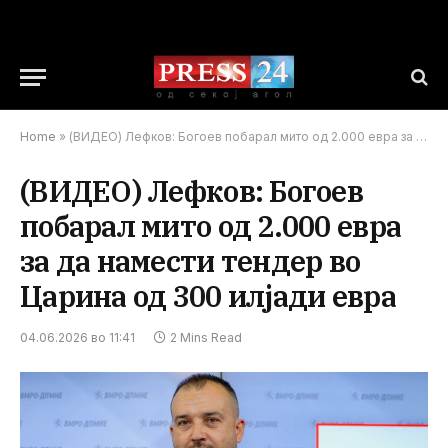
Home
»
(ВИДЕО) Лефков: Богоев побарал мито од 2.000 евра за да намести тендер во Царина од 300 илјади евра
(ВИДЕО) Лефков: Богоев
побарал мито од 2.000 евра
за да намести тендер во
Царина од 300 илјади евра
04.06.2026 во 11:41
2 Mins Read