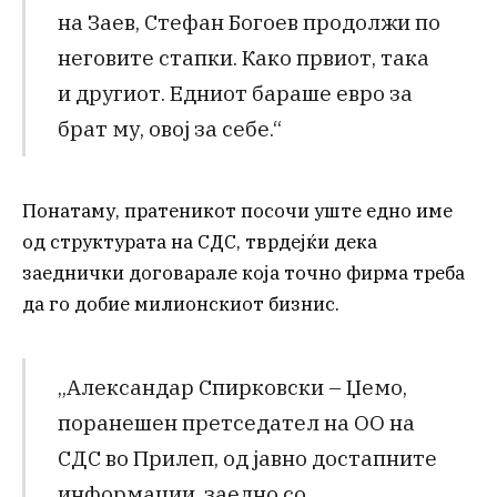
на Заев, Стефан Богоев продолжи по
неговите стапки. Како првиот, така
и другиот. Едниот бараше евро за
брат му, овој за себе.“
Понатаму, пратеникот посочи уште едно име
од структурата на СДС, тврдејќи дека
заеднички договарале која точно фирма треба
да го добие милионскиот бизнис.
„Александар Спирковски – Џемо,
поранешен претседател на ОО на
СДС во Прилеп, од јавно достапните
информации, заедно со