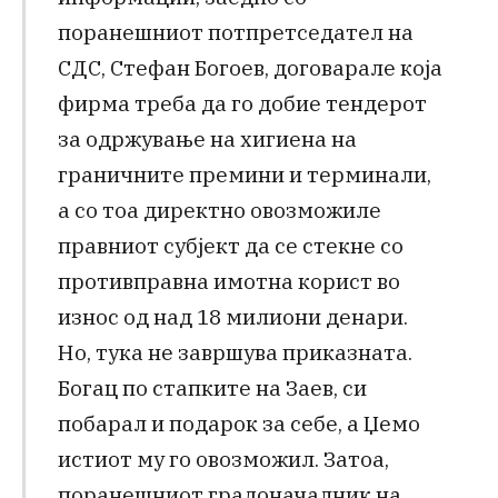
поранешниот потпретседател на
СДС, Стефан Богоев, договарале која
фирма треба да го добие тендерот
за одржување на хигиена на
граничните премини и терминали,
а со тоа директно овозможиле
правниот субјект да се стекне со
противправна имотна корист во
износ од над 18 милиони денари.
Но, тука не завршува приказната.
Богац по стапките на Заев, си
побарал и подарок за себе, а Џемо
истиот му го овозможил. Затоа,
поранешниот градоначалник на