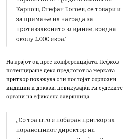
Карпош, Стефан Богоев, се товари и
за примање на награда за
противзаконито влијание, вредна
околу 2.000 евра.“
На крајот од прес-конференцијата, Лефков
потенцираше дека предлогот за мерката
притвор покажува оти постојат сериозни
индиции и докази, повикувајќи ги судските
органи на ефикасна завршница.
„Со тоа што е побаран притвор за
поранешниот директор на