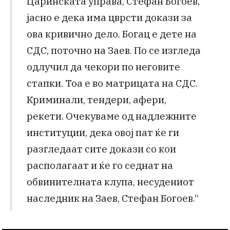
Царинската управа, Стефан Богоев,
јасно е дека има цврсти докази за
ова кривично дело. Богац е дете на
СДС, поточно на Заев. По се изгледа
одлучил да чекори по неговите
стапки. Тоа е во матрицата на СДС.
Криминали, тендери, афери,
рекети. Очекуваме од надлежните
институции, дека овој пат ќе ги
разгледаат сите докази со кои
располагаат и ќе го седнат на
обвинителната клупа, несудениот
наследник на Заев, Стефан Богоев.“