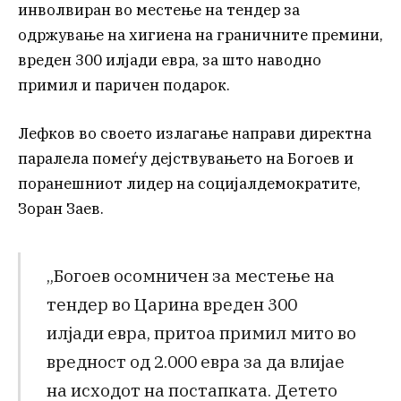
инволвиран во местење на тендер за
одржување на хигиена на граничните премини,
вреден 300 илјади евра, за што наводно
примил и паричен подарок.
Лефков во своето излагање направи директна
паралела помеѓу дејствувањето на Богоев и
поранешниот лидер на социјалдемократите,
Зоран Заев.
„Богоев осомничен за местење на
тендер во Царина вреден 300
илјади евра, притоа примил мито во
вредност од 2.000 евра за да влијае
на исходот на постапката. Детето