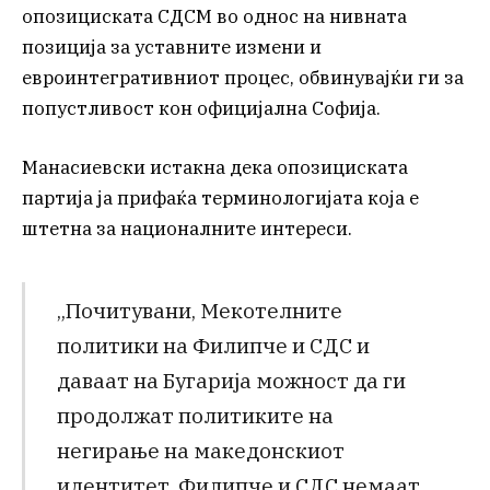
опозициската СДСМ во однос на нивната
позиција за уставните измени и
евроинтегративниот процес, обвинувајќи ги за
попустливост кон официјална Софија.
Манасиевски истакна дека опозициската
партија ја прифаќа терминологијата која е
штетна за националните интереси.
„Почитувани, Мекотелните
политики на Филипче и СДС и
даваат на Бугарија можност да ги
продолжат политиките на
негирање на македонскиот
идентитет. Филипче и СДС немаат