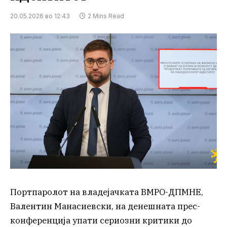
20.05.2026 во 12:43
2 Mins Read
Портпаролот на владејачката ВМРО-ДПМНЕ,
Валентин Манасиевски, на денешната прес-
конференција упати сериозни критики до