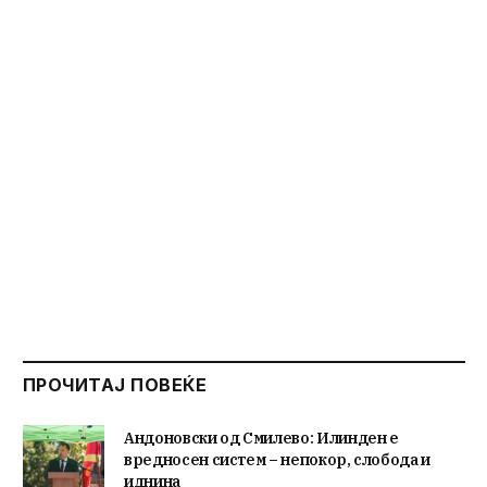
ПРОЧИТАЈ ПОВЕЌЕ
Андоновски од Смилево: Илинден е
вредносен систем – непокор, слобода и
иднина