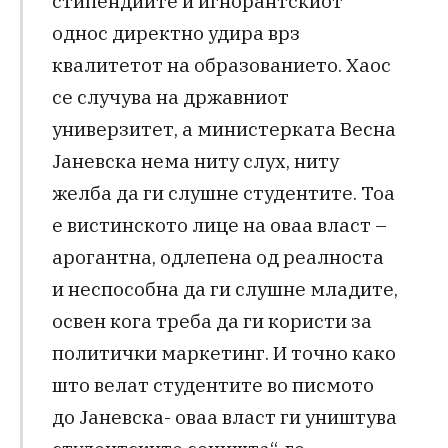
стипендиите и игнорантскиот
однос директно удира врз
квалитетот на образованието. Хаос
се случува на државниот
универзитет, а министерката Весна
Јаневска нема ниту слух, ниту
желба да ги слушне студентите. Тоа
е вистинското лице на оваа власт –
арогантна, одлепена од реалноста
и неспособна да ги слушне младите,
освен кога треба да ги користи за
политички маркетинг. И точно како
што велат студентите во писмото
до Јаневска- оваа власт ги уништува