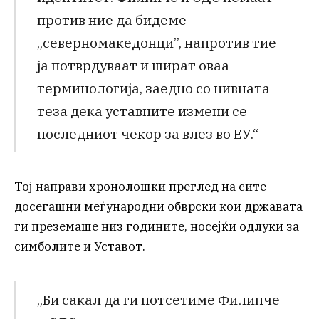
против ние да бидеме
„северномакедонци’’, напротив тие
ја потврдуваат и шират оваа
терминологија, заедно со нивната
теза дека уставните измени се
последниот чекор за влез во ЕУ.“
Тој направи хронолошки преглед на сите
досегашни меѓународни обврски кои државата
ги преземаше низ годините, носејќи одлуки за
симболите и Уставот.
„Би сакал да ги потсетиме Филипче