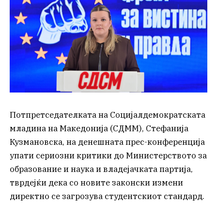
Потпретседателката на Социјалдемократската
младина на Македонија (СДММ), Стефанија
Кузмановска, на денешната прес-конференција
упати сериозни критики до Министерството за
образование и наука и владејачката партија,
тврдејќи дека со новите законски измени
директно се загрозува студентскиот стандард.