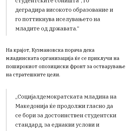
студентските соништа“, го
деградира високото образование и
го поттикнува иселувањето на
младите од државата.“
На крајот, Кузмановска порача дека
младинската организација ќе се приклучи на
поширокиот опозициски фронт за остварување
на стратешките цели.
„Социјалдемократската младина на
Македонија ќе продолжи гласно да
се бори за достоинствен студентски
стандард, за еднакви услови и