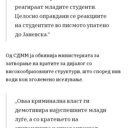
реагираат младите студенти.
Целосно оправдани се реакциите
на студентите во писмото упатено
до Јаневска.“
Од СДММ ја обвинија министерката за
затворање на вратите за дијалог со
високообразовните структури, што според нив
води кон зголемено иселување.
„Оваа криминална власт ги
демотивира најуспешните млади
луѓе, а со кратењето на