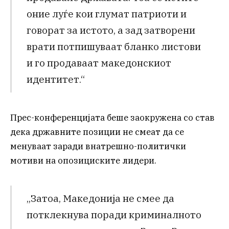
оние луѓе кои глумат патриоти и
говорат за истото, а зад затворени
врати потпишуваат бланко листови
и го продаваат македонскиот
идентитет.“
Прес-конференцијата беше заокружена со став
дека државните позиции не смеат да се
менуваат заради внатрешно-политички
мотиви на опозициските лидери.
„Затоа, Македонија не смее да
потклекнува поради криминалното