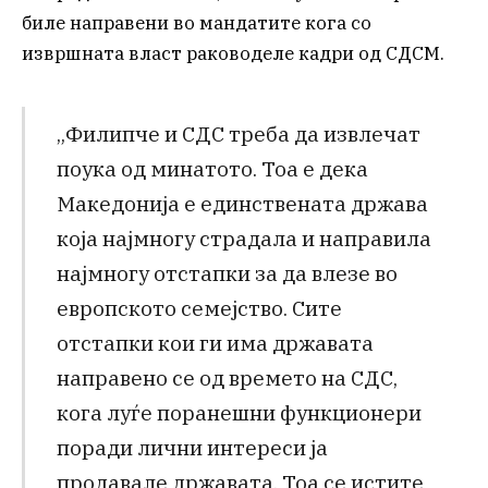
биле направени во мандатите кога со
извршната власт раководеле кадри од СДСМ.
„Филипче и СДС треба да извлечат
поука од минатото. Тоа е дека
Македонија е единствената држава
која најмногу страдала и направила
најмногу отстапки за да влезе во
европското семејство. Сите
отстапки кои ги има државата
направено се од времето на СДС,
кога луѓе поранешни функционери
поради лични интереси ја
продавале државата. Тоа се истите