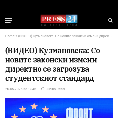
Home
»
(ВИДЕО) Кузмановска: Со новите законски измени директно се загрозува студентскиот стандард
(ВИДЕО) Кузмановска: Со
новите законски измени
директно се загрозува
студентскиот стандард
20.05.2026 во 12:46
3 Mins Read