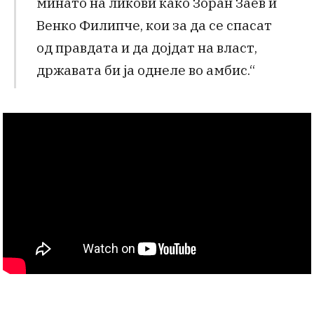
минато на ликови како Зоран Заев и
Венко Филипче, кои за да се спасат
од правдата и да дојдат на власт,
државата би ја однеле во амбис.“