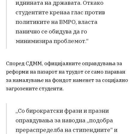
иднината на државата. Откако
студентите кренаа глас против
политиките на ВМРО, власта
панично се обидува да го
минимизира проблемот.“
Според СДММ, официјалните оправдувања за
реформи на пазарот на трудот се само параван
за намалување на фондот наменет за социјално
загрозените студенти.
„Со бирократски фрази и празни
оправдувања за наводна „подобра
прераспределба на стипендиите“ и