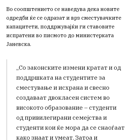
Во соопштението се наведува дека новите
одредби ќе се одразат и врз сместувачките
капацитети, поддржувајќи ги ставовите
испратени во писмото до министерката
Јаневска.
„Со законските измени кратат и од
поддршката на студентите за
сместување и исхрана и свесно
создаваат двокласен систем во
високото образование – студенти
од привилегирани семејства и
студенти кои ќе мора да се снаоѓаат
како знаат и умеат. Затоа и