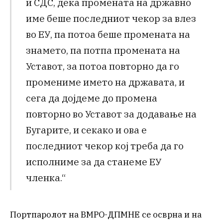
и СДС, дека промената на државно
име беше последниот чекор за влез
во ЕУ, па потоа беше промената на
знамето, па потпа промената на
Уставот, за потоа повторно да го
промениме името на државата, и
сега да дојдеме до промена
повторно во Уставот за додавање на
Бугарите, и секако и ова е
последниот чекор кој треба да го
исполниме за да станеме ЕУ
членка.“
Портпаролот на ВМРО-ДПМНЕ се осврна и на