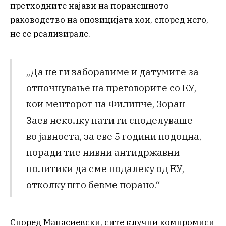
претходните најави на поранешното
раководство на опозицијата кои, според него,
не се реализирале.
„Да не ги заборавиме и датумите за
отпочнување на преговорите со ЕУ,
кои менторот на Филипче, Зоран
Заев неколку пати ги споделуваше
во јавноста, за еве 5 години подоцна,
поради тие нивни антидржавни
политики да сме подалеку од ЕУ,
отколку што бевме порано.“
Според Манасиевски, сите клучни компромиси