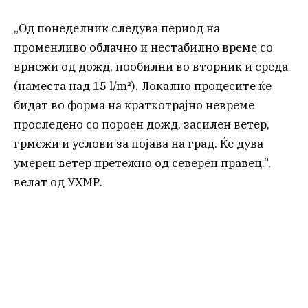
„Од понеделник следува период на
променливо облачно и нестабилно време со
врнежи од дожд, пообилни во вторник и среда
(наместа над 15 l/m²). Локално процесите ќе
бидат во форма на краткотрајно невреме
проследено со пороен дожд, засилен ветер,
грмежи и услови за појава на град. Ќе дува
умерен ветер претежно од северен правец.“,
велат од УХМР.