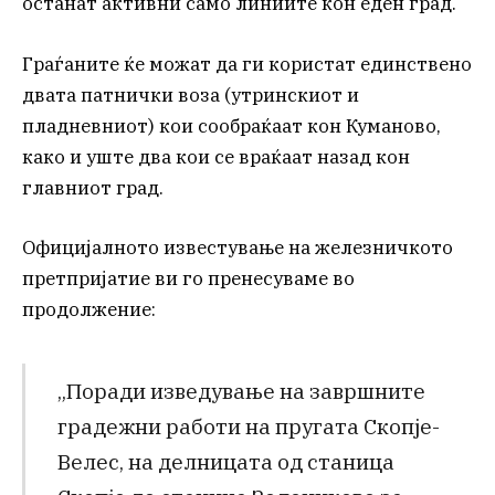
останат активни само линиите кон еден град.
Граѓаните ќе можат да ги користат единствено
двата патнички воза (утринскиот и
пладневниот) кои сообраќаат кон Куманово,
како и уште два кои се враќаат назад кон
главниот град.
Официјалното известување на железничкото
претпријатие ви го пренесуваме во
продолжение:
„Поради изведување на завршните
градежни работи на пругата Скопје-
Велес, на делницата од станица