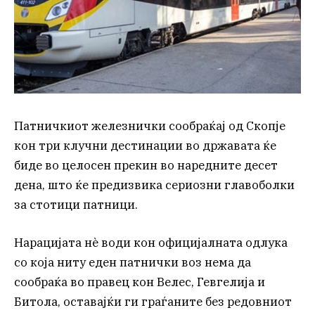
Патничкиот железнички сообраќај од Скопје
кон три клучни дестинации во државата ќе
биде во целосен прекин во наредните десет
дена, што ќе предизвика сериозни главоболки
за стотици патници.
Нарацијата нѐ води кон официјалната одлука
со која ниту еден патнички воз нема да
сообраќа во правец кон Велес, Гевгелија и
Битола, оставајќи ги граѓаните без редовниот