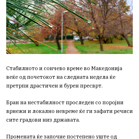
Стабилното и сончево време во Македонија
веќе од почетокот на следната недела ќе
претрпи драстичен и бурен пресврт.
Бран на нестабилност проследен со поројни
врнежи и локално невреме ќе ги зафати речиси
сите градови низ државата.
Промената ќе започне постепено уште од