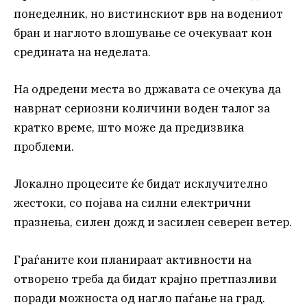
понеделник, но вистинскиот врв на водениот
бран и наглото влошување се очекуваат кон
средината на неделата.
На одредени места во државата се очекува да
наврнат сериозни количини воден талог за
кратко време, што може да предизвика
проблеми.
Локално процесите ќе бидат исклучително
жестоки, со појава на силни електрични
празнења, силен дожд и засилен северен ветер.
Граѓаните кои планираат активности на
отворено треба да бидат крајно претпазливи
поради можноста од нагло паѓање на град.