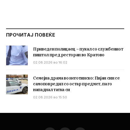
ПРОЧИТАЈ ПОВЕЌЕ
Приведен полицаец – пукал со службениот
пиштол пред ресторан во Кратово
02.08.2026 во 16:02
Семејна драма во неготинско: Пијан син се
самоповредил со остар предмет, па го
нападнал татка си
02.08.2026 во 15:50