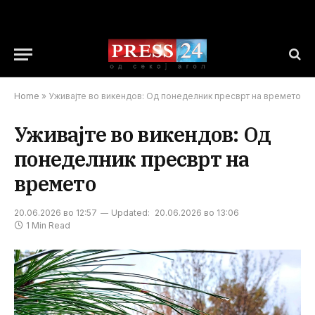
Home
»
Уживајте во викендов: Од понеделник пресврт на времето
Уживајте во викендов: Од
понеделник пресврт на
времето
20.06.2026 во 12:57
Updated:
20.06.2026 во 13:06
1 Min Read