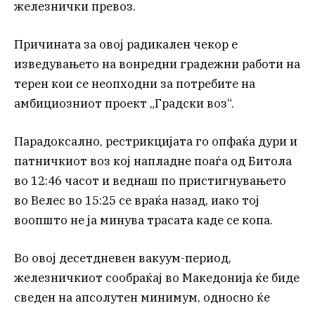
железнички превоз.
Причината за овој радикален чекор е
изведувањето на вонредни градежни работи на
терен кои се неопходни за потребите на
амбициозниот проект „Градски воз“.
Парадоксално, рестрикцијата го опфаќа дури и
патничкиот воз кој напладне поаѓа од Битола
во 12:46 часот и веднаш по пристигнувањето
во Велес во 15:25 се враќа назад, иако тој
воопшто не ја минува трасата каде се копа.
Во овој десетдневен вакуум-период,
железничкиот сообраќај во Македонија ќе биде
сведен на апсолутен минимум, односно ќе