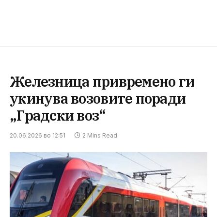
Железница привремено ги
укинува возовите поради
„Градски воз“
20.06.2026 во 12:51
2 Mins Read