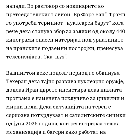
напади. Во разговор со новинарите во
претседателскиот авион „Ер Форс Ван“, Трамп
го употреби терминот „нуклеарен барут“ кога
рече дека станува збор за залихи од околу 440
килограми опасен материјал под урнатините
на иранските подземни постројки, пренесува
телевизијата „Скај њуз“.
Вашингтон веќе подолг период го обвинува
Техеран дека тајно развива нуклеарно оружје,
додека Иран цврсто инсистира дека нивната
програма е наменета исклучиво за цивилни и
мирни цели. Дека ситуацијата на терен е
сериозна потврдуваат и сателитските снимки
од јуни 2025 година, кои регистрираа тешка
механизација и багери како работат на