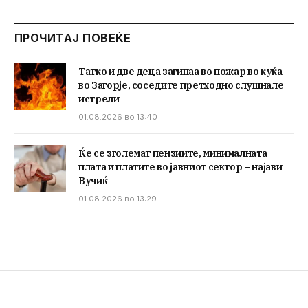
ПРОЧИТАЈ ПОВЕЌЕ
Татко и две деца загинаа во пожар во куќа
во Загорје, соседите претходно слушнале
истрели
01.08.2026 во 13:40
Ќе се зголемат пензиите, минималната
плата и платите во јавниот сектор – најави
Вучиќ
01.08.2026 во 13:29