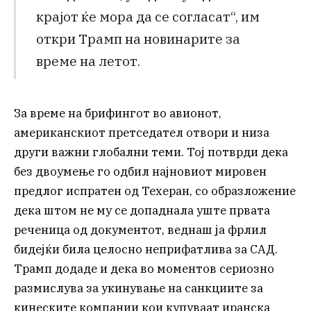
крајот ќе мора да се согласат“, им
откри Трамп на новинарите за
време на летот.
За време на брифингот во авионот,
американскиот претседател отвори и низа
други важни глобални теми. Тој потврди дека
без двоумење го одбил најновиот мировен
предлог испратен од Техеран, со образложение
дека штом не му се допаднала уште првата
реченица од документот, веднаш ја фрлил
бидејќи била целосно неприфатлива за САД.
Трамп додаде и дека во моментов сериозно
размислува за укинување на санкциите за
кинеските компании кои купуваат иранска