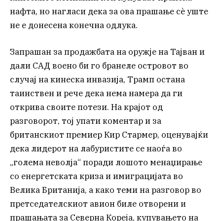
нафта, но нагласи дека за ова прашање сè уште
не е донесена конечна одлука.
Запрашан за продажбата на оружје на Тајван и
дали САД воено би го бранеле островот во
случај на кинеска инвазија, Трамп остана
таинствен и рече дека нема намера да ги
открива своите потези. На крајот од
разговорот, тој упати коментар и за
британскиот премиер Кир Стармер, оценувајќи
дека лидерот на лабуристите се наоѓа во
„голема неволја“ поради лошото менаџирање
со енергетската криза и имиграцијата во
Велика Британија, а како теми на разговор во
претседателскиот авион биле отворени и
прашањата за Северна Кореја, купувањето на