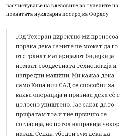
расчистување на влезовите во тунелите на
познатата нуклеарна постројка Фордоу.
„Од Техеран директно ми пренесоа
порака дека самите не можат да го
отстранат материјалот бидејќи ја
немаат соодветната технологија и
напредни машини. Ми кажаа дека
само Кина или САД се способни за
ваква операција и признаа дека сè е
целосно уништено. Јас сакав да го
прифатам тоа и тие првично се
согласија, но потоа направија чекор
назад. Сепак, убеден сум дека на