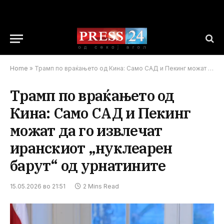
Home
»
Трамп по враќањето од Кина: Само САД и Пекинг можат да го извлечат иранскиот „нуклеарен барут“ од урнатините
Трамп по враќањето од
Кина: Само САД и Пекинг
можат да го извлечат
иранскиот „нуклеарен
барут“ од урнатините
15.05.2026 во 21:51
2 Mins Read