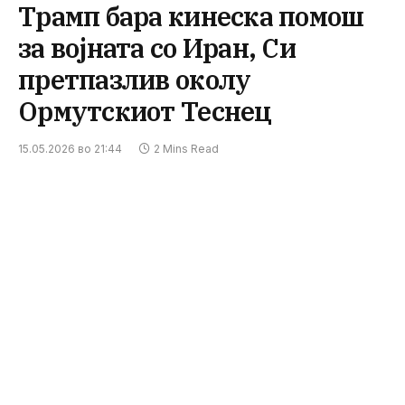
Трамп бара кинеска помош
за војната со Иран, Си
претпазлив околу
Ормутскиот Теснец
15.05.2026 во 21:44
2 Mins Read