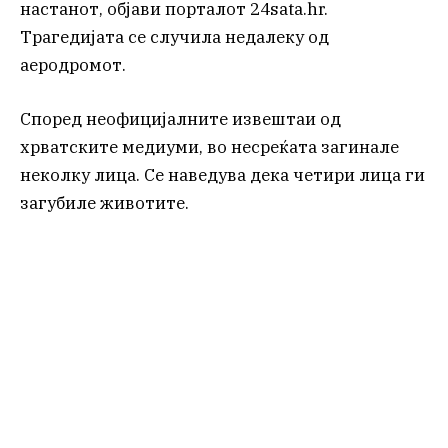
настанот, објави порталот 24sata.hr.
Трагедијата се случила недалеку од
аеродромот.
Според неофицијалните извештаи од
хрватските медиуми, во несреќата загинале
неколку лица. Се наведува дека четири лица ги
загубиле животите.