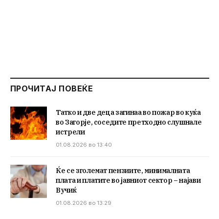
ПРОЧИТАЈ ПОВЕЌЕ
Татко и две деца загинаа во пожар во куќа
во Загорје, соседите претходно слушнале
истрели
01.08.2026 во 13:40
Ќе се зголемат пензиите, минималната
плата и платите во јавниот сектор – најави
Вучиќ
01.08.2026 во 13:29