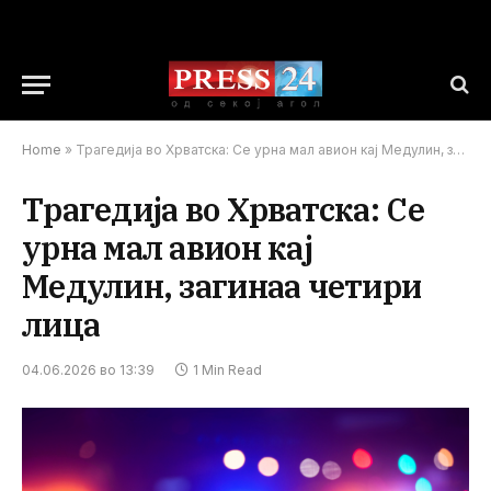
Home
»
Трагедија во Хрватска: Се урна мал авион кај Медулин, загинаа четири лица
Трагедија во Хрватска: Се
урна мал авион кај
Медулин, загинаа четири
лица
04.06.2026 во 13:39
1 Min Read