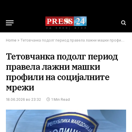
Home
»
Тетовчанка подолг период правела лажни машки профили на социјалните мрежи
Тетовчанка подолг период
правела лажни машки
профили на социјалните
мрежи
18.06.2026 во 23:32
1 Min Read