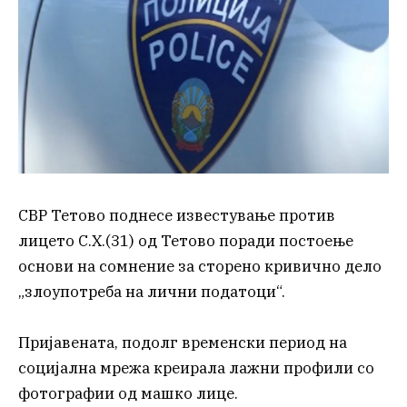
СВР Тетово поднесе известување против
лицето С.Х.(31) од Тетово поради постоење
основи на сомнение за сторено кривично дело
„злоупотреба на лични податоци“.
Пријавената, подолг временски период на
социјална мрежа креирала лажни профили со
фотографии од машко лице.