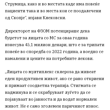
Струмица, како и во местата каде има повеќе
пациенти така и во места кои се поодалечени
од Скопје“, изјави Клековски.
Директорот на ФЗОМ потенцираше дека
буџетот за лицата со МС за оваа година
изнесува 45,1 милион денари, што е за трипати
повеќе во споредба со 2022 година, а воедно се
намалени и цените на потребните лекови.
„Лицата со мултиплекс склероза да живеат
еден продуктивен живот, ако се рано откриени
и примаат соодветна терапија. Стигмата се
надминува и се охрабруваат луѓето да се
појавуваат во јавноста и да водат нормален
живот. Не е само зголемен паричниот износ.