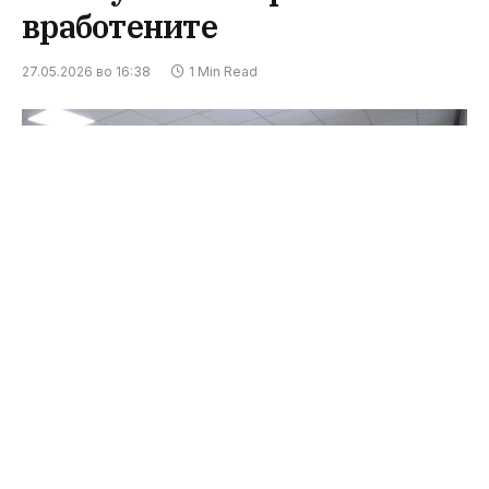
вработените
27.05.2026 во 16:38
1 Min Read
Министерството за внатрешни работи ја
информира јавноста дека со цел одржување на