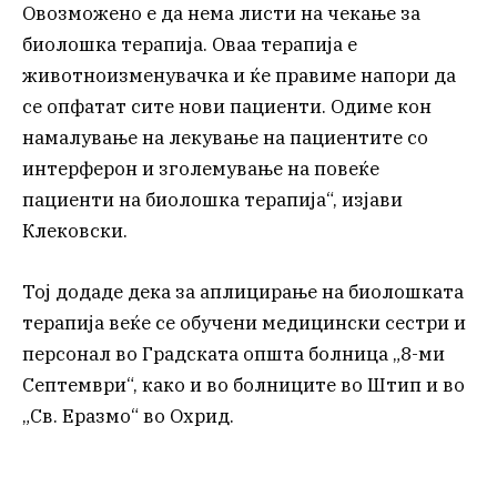
Oвозможено е да нема листи на чекање за
биолошка терапија. Оваа терапија е
животноизменувачка и ќе правиме напори да
се опфатат сите нови пациенти. Одиме кон
намалување на лекување на пациентите со
интерферон и зголемување на повеќе
пациенти на биолошка терапија“, изјави
Клековски.
Тој додаде дека за аплицирање на биолошката
терапија веќе се обучени медицински сестри и
персонал во Градската општа болница „8-ми
Септември“, како и во болниците во Штип и во
„Св. Еразмо“ во Охрид.