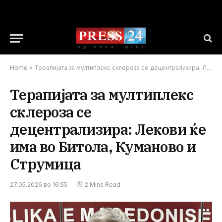
Home
»
Терапијата за мултиплекс склероза се децентрализира: Лекови ќе има во Битола, Куманово и Струмица
Терапијата за мултиплекс
склероза се
децентрализира: Лекови ќе
има во Битола, Куманово и
Струмица
27.05.2026 во 16:55
2 Mins Read