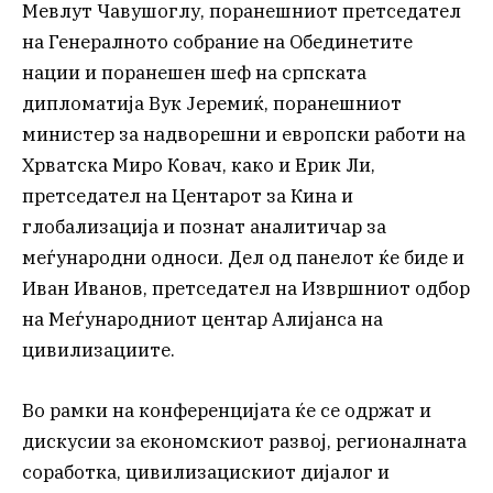
Мевлут Чавушоглу, поранешниот претседател
на Генералното собрание на Обединетите
нации и поранешен шеф на српската
дипломатија Вук Јеремиќ, поранешниот
министер за надворешни и европски работи на
Хрватска Миро Ковач, како и Ерик Ли,
претседател на Центарот за Кина и
глобализација и познат аналитичар за
меѓународни односи. Дел од панелот ќе биде и
Иван Иванов, претседател на Извршниот одбор
на Меѓународниот центар Алијанса на
цивилизациите.
Во рамки на конференцијата ќе се одржат и
дискусии за економскиот развој, регионалната
соработка, цивилизацискиот дијалог и