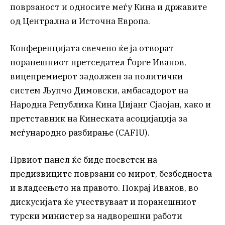
поврзаност и односите меѓу Кина и државите
од Централна и Источна Европа.
Конференцијата свечено ќе ја отворат
поранешниот претседател Ѓорге Иванов,
вицепремиерот задолжен за политички
систем Љупчо Димовски, амбасадорот на
Народна Република Кина Џијанг Сјаојан, како и
претставник на Кинеската асоцијација за
меѓународно разбирање (CAFIU).
Првиот панел ќе биде посветен на
предизвиците поврзани со мирот, безбедноста
и владеењето на правото. Покрај Иванов, во
дискусијата ќе учествуваат и поранешниот
турски министер за надворешни работи