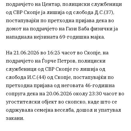
подрачјето на Центар, полициски службеници
од СВР Скопје ја лишија од слобода Д.С.(37),
постапувајќи по претходна пријава дека во
домот на подрачјето на Гази Баба физички ја
нападнала нејзината 69-годишна мајка.
На 21.06.2026 во 16:25 часот во Скопје, на
подрачјето на Ѓорче Петров, полициски
службеници од СВР Скопје го лишија од
слобода И.С.(44) од Скопје, постапувајќи по
претходна пријава од неговата 46-годишна
сопруга дека на 20.06.2026 околу 23:30 часот во
угостителски објект во скопско, каде што се
одржувала семејна веселба, дошол и упатувал
закани.