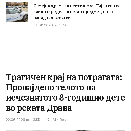
Семејна драма во неготинско: Пијан син се
самоповредил со остар предмет, па го
нападнал татка си
02.08.2026 во 15:50
Трагичен крај на потрагата:
Пронајдено телото на
исчезнатото 8-годишно дете
во реката Драва
22.06.2026 во 13:55
1 Min Read