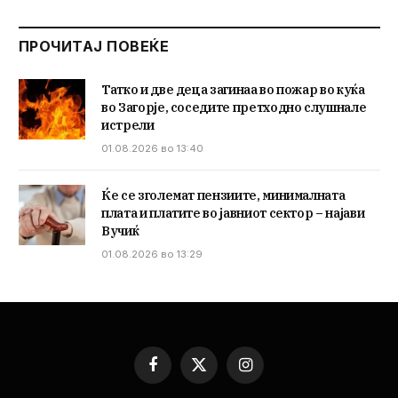
ПРОЧИТАЈ ПОВЕЌЕ
Татко и две деца загинаа во пожар во куќа
во Загорје, соседите претходно слушнале
истрели
01.08.2026 во 13:40
Ќе се зголемат пензиите, минималната
плата и платите во јавниот сектор – најави
Вучиќ
01.08.2026 во 13:29
Facebook
X
Instagram
(Twitter)