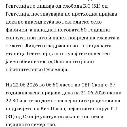
Гевгелија го лишија од слобода Б.С.(51) од
Гевгелија, постпаувајќи по претходна пријава
дека во викенд куќа во гевгелиско село
физички ја нападнал неговата 50-годишна
сопруга, при што ѝ нанел повреди на главата и
телото. Лицето е задржано во Полициската
станица Гевгелија, а за случајот е известен
јавен обвинител од Основното јавно
обвинителство Гевгелија.
На 22.06.2026 во 06:50 часот во СВР Скопје, 37-
годишна жена пријави дека на 21.06.2026 околу
22:30 часот во домот на нејзините родители на
подрачјето на Бит Пазар, нејзиниот сопруг Г.Ј.
(31) од Скопје упатувал закани кон неа и
нејзиното семејство.