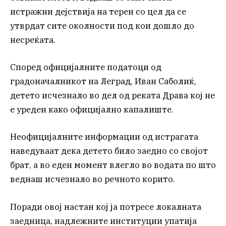
истражни дејствија на терен со цел да се
утврдат сите околности под кои дошло до
несреќата.
Според официјалните податоци од
градоначалникот на Леград, Иван Саболиќ,
детето исчезнало во дел од реката Драва кој не
е уреден како официјално капалиште.
Неофицијалните информации од истрагата
наведуваат дека детето било заедно со својот
брат, а во еден момент влегло во водата по што
веднаш исчезнало во речното корито.
Поради овој настан кој ја потресе локалната
заедница, надлежните институции упатија