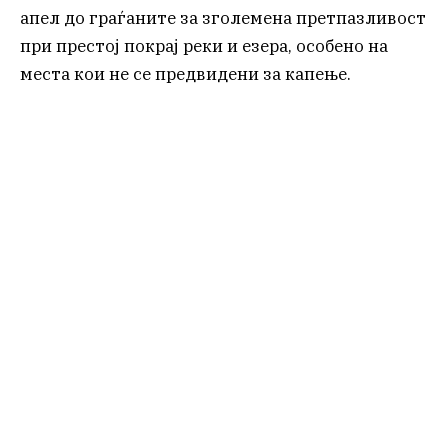
апел до граѓаните за зголемена претпазливост
при престој покрај реки и езера, особено на
места кои не се предвидени за капење.