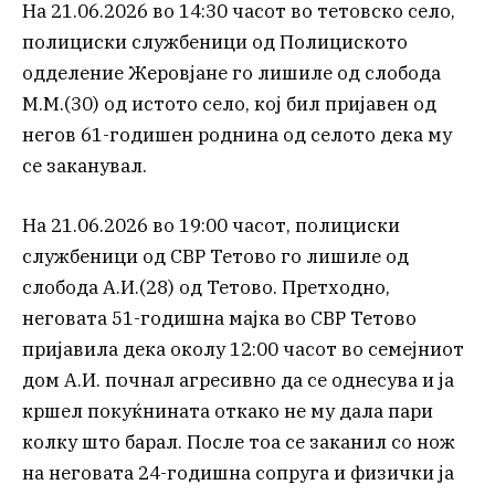
На 21.06.2026 во 14:30 часот во тетовско село,
полициски службеници од Полициското
одделение Жеровјане го лишиле од слобода
М.М.(30) од истото село, кој бил пријавен од
негов 61-годишен роднина од селото дека му
се заканувал.
На 21.06.2026 во 19:00 часот, полициски
службеници од СВР Тетово го лишиле од
слобода А.И.(28) од Тетово. Претходно,
неговата 51-годишна мајка во СВР Тетово
пријавила дека околу 12:00 часот во семејниот
дом А.И. почнал агресивно да се однесува и ја
кршел покуќнината откако не му дала пари
колку што барал. После тоа се заканил со нож
на неговата 24-годишна сопруга и физички ја