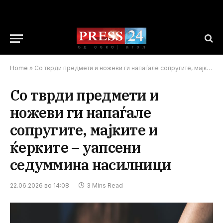
Home
»
Со тврди предмети и ножеви ги напаѓале сопругите, мајките и ќерките – уапсени седуммина насилници
Со тврди предмети и
ножеви ги напаѓале
сопругите, мајките и
ќерките – уапсени
седуммина насилници
22.06.2026 во 14:08
3 Mins Read