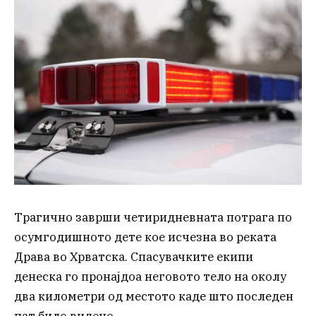
Трагично заврши четиридневната потрага по
осумгодишното дете кое исчезна во реката
Драва во Хрватска. Спасувачките екипи
денеска го пронајдоа неговото тело на околу
два километри од местото каде што последен