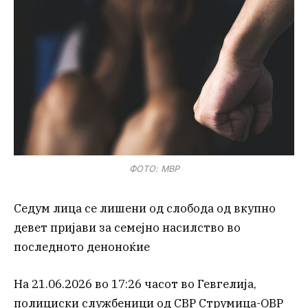
ФОТО: МВР
Седум лица се лишени од слобода од вкупно
девет пријави за семејно насилство во
последното деноноќие
На 21.06.2026 во 17:26 часот во Гевгелија,
полициски службеници од СВР Струмица-ОВР