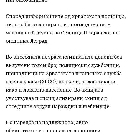
пат било видено.
Според информациите од хрватската полиција,
телото било лоцирано во попладневните
часови во близина на Селница Подравска, во
општина Леград.
Во опсежната потрага изминатите денови беа
вклучени голем број полициски службеници,
припадници на Хрватската планинска служба
за спасување (ХГСС), нуркачи, пожарникари,
како и локално население. Во акцијата
учествуваа и специјализирани екипи од
соседните окрузи Вараждин и Меѓимурје.
По наредба на надлежното јавно
обвинителство, веднаш се започнати