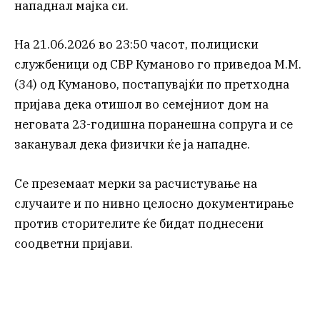
нападнал мајка си.
На 21.06.2026 во 23:50 часот, полициски
службеници од СВР Куманово го приведоа М.М.
(34) од Куманово, постапувајќи по претходна
пријава дека отишол во семејниот дом на
неговата 23-годишна поранешна сопруга и се
заканувал дека физички ќе ја нападне.
Се преземаат мерки за расчистување на
случаите и по нивно целосно документирање
против сторителите ќе бидат поднесени
соодветни пријави.