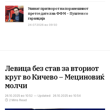
Укинат притворот на поранешниот
претседател на ФФМ – Пуштен со
гаранција
24.07.2026 во 09:50
Левица без став за вториот
круг во Кичево – Мециновиќ
молчи
26.10.2025 во 10:52
Updated:
26.10.2025 во 10:54
2 Mins Read