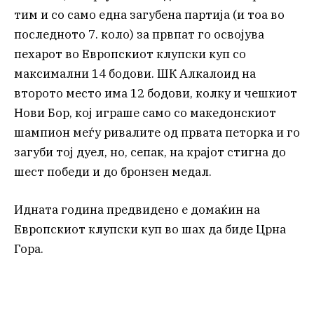
тим и со само една загубена партија (и тоа во
последното 7. коло) за првпат го освојува
пехарот во Европскиот клупски куп со
максимални 14 бодови. ШК Алкалоид на
второто место има 12 бодови, колку и чешкиот
Нови Бор, кој играше само со македонскиот
шампион меѓу ривалите од првата петорка и го
загуби тој дуел, но, сепак, на крајот стигна до
шест победи и до бронзен медал.
Идната година предвидено е домаќин на
Европскиот клупски куп во шах да биде Црна
Гора.