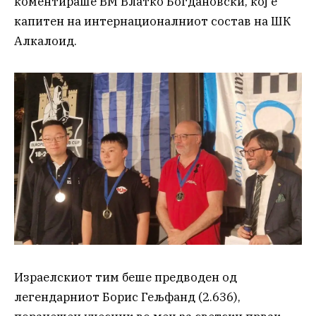
коментираше ВМ Влатко Богдановски, кој е
капитен на интернационалниот состав на ШК
Алкалоид.
Израелскиот тим беше предводен од
легендарниот Борис Гељфанд (2.636),