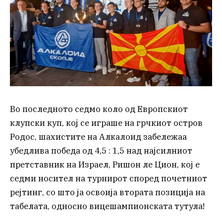
Во последното седмо коло од Европскиот
клупски куп, кој се играше на грчкиот остров
Родос, шахистите на Алкалоид забележаа
убедлива победа од 4,5 : 1,5 над најсилниот
претставник на Израел, Ришон ле Цион, кој е
седми носител на турнирот според почетниот
рејтинг, со што ја освоија втората позиција на
табелата, односно вицешампионската тутула!