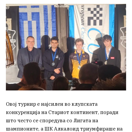
Овој турнир е најсилен во клупската
конкуренција на Стариот континент, поради
што често се споредува со Лигата на
шампионите, а ШК Алкалоид триумфираше на