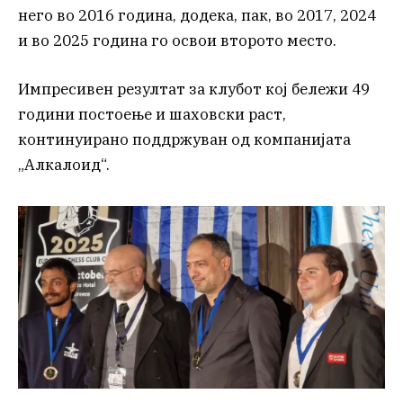
него во 2016 година, додека, пак, во 2017, 2024
и во 2025 година го освои второто место.
Импресивен резултат за клубот кој бележи 49
години постоење и шаховски раст,
континуирано поддржуван од компанијата
„Алкалоид“.