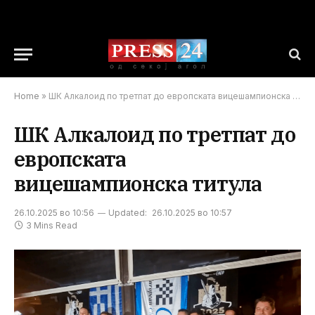
Home
»
ШК Алкалоид по третпат до европската вицешампионска титула
ШК Алкалоид по третпат до
европската
вицешампионска титула
26.10.2025 во 10:56
Updated:
26.10.2025 во 10:57
3 Mins Read