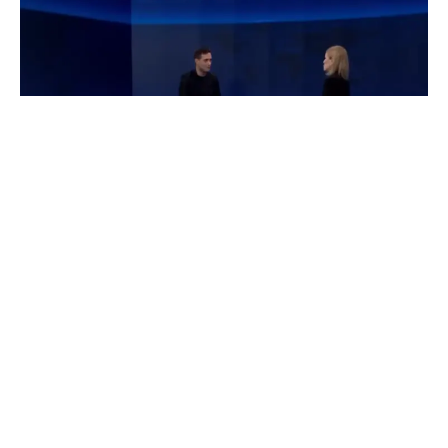
Кандидатот на Левица за градоначалник на
Град Скопје, Амар Мециновиќ вчера во
гостување на ТВ Сител избегна да каже дали
Левица ќе го поддржи кандидатот на ДУИ или
на ВМРО-ДПМНЕ во вториот круг во Кичево,
наведувајќи дека партијата допрва ќе донесе