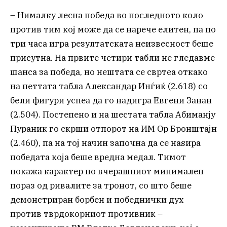
– Нималку лесна победа во последното коло
против тим кој може да се нарече елитен, па по
три часа игра резултатската неизвесност беше
присутна. На првите четири табли не гледавме
шанса за победа, но нештата се свртеа откако
на петтата табла Александар Инѓиќ (2.618) со
бели фигури успеа да го надигра Евгени Занан
(2.504). Постепено и на шестата табла Абиманју
Пураник го скрши отпорот на ИМ Ор Бронштајн
(2.460), па на тој начин започна да се наѕира
победата која беше вредна медал. Тимот
покажа карактер по вчерашниот минимален
пораз од ривалите за тронот, со што беше
демонстриран борбен и победнички дух
против тврдокорниот противник –