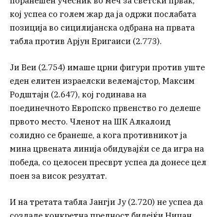
поранешен учесник во меч за светски првак,
кој успеа со голем жар да ја одржи послабата
позиција во сицилијанска одбрана на првата
табла против Арјун Еригаиси (2.773).
Ји Веи (2.754) имаше црни фигури против уште
еден елитен израелски велемајстор, Максим
Родштајн (2.647), кој годинава на
поединечното Европско првенство го делеше
првото место. Членот на ШК Алкалоид
солидно се бранеше, а кога противникот ја
мина црвената линија обидувајќи се да игра на
победа, со целосен пресврт успеа да донесе цел
поен за висок резултат.
И на третата табла Јангји Ју (2.720) не успеа да
создаде конкретна предност бидејќи Ницан