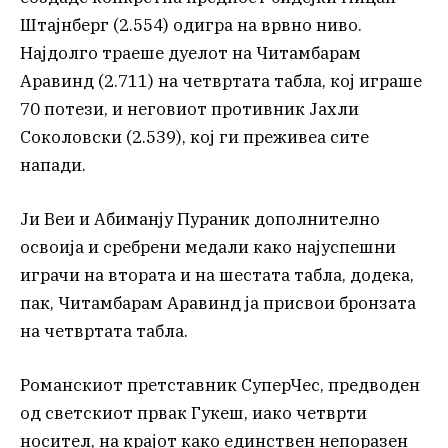
Штајнберг (2.554) одигра на врвно ниво.
Најдолго траеше дуелот на Читамбарам
Аравинд (2.711) на четвртата табла, кој играше
70 потези, и неговиот противник Јахли
Соколовски (2.539), кој ги преживеа сите
напади.
Ји Веи и Абиманју Пураник дополнително
освоија и сребрени медали како најуспешни
играчи на втората и на шестата табла, додека,
пак, Читамбарам Аравинд ја присвои бронзата
на четвртата табла.
Романскиот претставник СуперЧес, предводен
од светскиот првак Гукеш, иако четврти
носител, на крајот како единствен непоразен