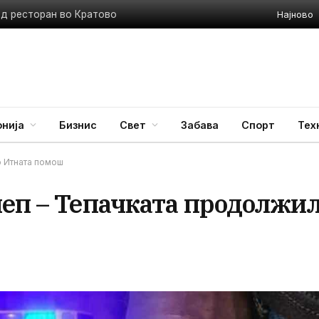
Најново
ед ресторан во Кратово
нија
Бизнис
Свет
Забава
Спорт
Тех
о Итната помош
леп – Тепачката продолжи