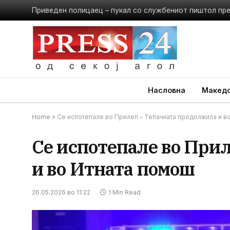
Приведен полицаец – пукал со службениот пиштол пр
Насловна
Македо
Home
»
Се испотепале во Прилеп – Тепачката продолжила и в
Се испотепале во При
и во Итната помош
26.05.2026 во 11:22
1 Min Read