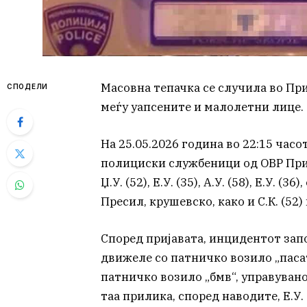
Масовна тепачка се случила во При
СПОДЕЛИ
меѓу уапсените и малолетни лице.
На 25.05.2026 година во 22:15 часо
полициски службеници од ОВР Прил
Џ.У. (52), Е.У. (35), А.У. (58), Е.У.
Пресил, крушевско, како и С.К. (52)
Според пријавата, инцидентот започ
движеле со патничко возило „паса
патничко возило „бмв“, управувано о
таа прилика, според наводите, Е.У