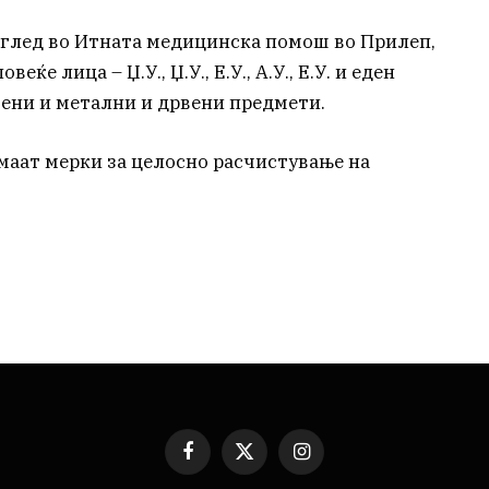
 преглед во Итната медицинска помош во Прилеп,
ќе лица – Џ.У., Џ.У., Е.У., А.У., Е.У. и еден
ени и метални и дрвени предмети.
маат мерки за целосно расчистување на
Facebook
X
Instagram
(Twitter)