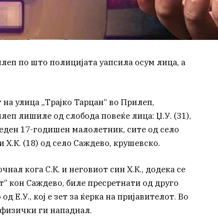
леп по што полицијата уапсила осум лица, а
т на улица „Трајко Тарцан“ во Прилеп,
еп лишиле од слобода повеќе лица: Џ.У. (31),
 (36), еден 17-годишен малолетник, сите од село
 и Х.К. (18) од село Саждево, крушевско.
нал кога С.К. и неговиот син Х.К., додека се
т“ кон Саждево, биле пресретнати од друго
д Е.У., кој е зет за ќерка на пријавителот. Во
. физички ги нападнал.