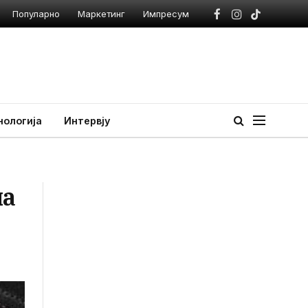
Популарно
Маркетинг
Импресум
Facebook
Instagram
TikTok
нологија
Интервју
ла