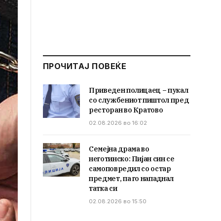
ПРОЧИТАЈ ПОВЕЌЕ
Приведен полицаец – пукал
со службениот пиштол пред
ресторан во Кратово
02.08.2026 во 16:02
Семејна драма во
неготинско: Пијан син се
самоповредил со остар
предмет, па го нападнал
татка си
02.08.2026 во 15:50