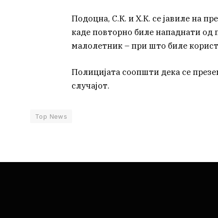
Подоцна, С.К. и Х.К. се јавиле на
каде повторно биле нападнати од пове
малолетник – при што биле корист
Полицијата соопшти дека се презе
случајот.
Top News