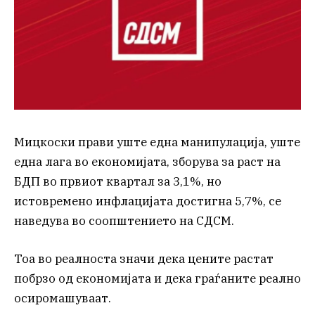
Мицкоски прави уште една манипулација, уште
една лага во економијата, зборува за раст на
БДП во првиот квартал за 3,1%, но
истовремено инфлацијата достигна 5,7%, се
наведува во соопштението на СДСМ.
Тоа во реалноста значи дека цените растат
побрзо од економијата и дека граѓаните реално
осиромашуваат.