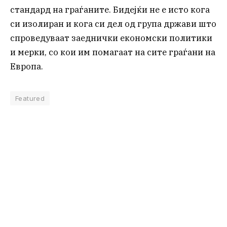
стандард на граѓаните. Бидејќи не е исто кога
си изолиран и кога си дел од група држави што
спроведуваат заеднички економски политики
и мерки, со кои им помагаат на сите граѓани на
Европа.
Featured