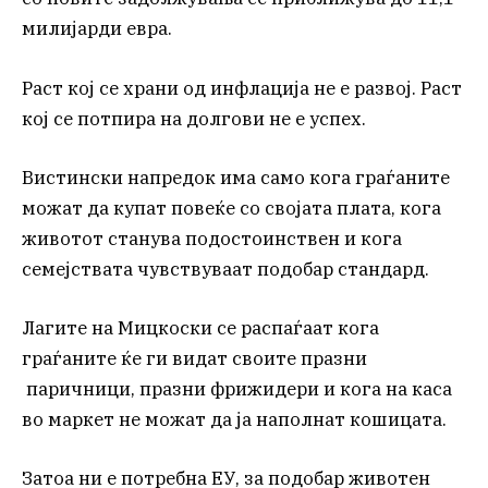
милијарди евра.
Раст кој се храни од инфлација не е развој. Раст
кој се потпира на долгови не е успех.
Вистински напредок има само кога граѓаните
можат да купат повеќе со својата плата, кога
животот станува подостоинствен и кога
семејствата чувствуваат подобар стандард.
Лагите на Мицкоски се распаѓаат кога
граѓаните ќе ги видат своите празни
паричници, празни фрижидери и кога на каса
во маркет не можат да ја наполнат кошицата.
Затоа ни е потребна ЕУ, за подобар животен