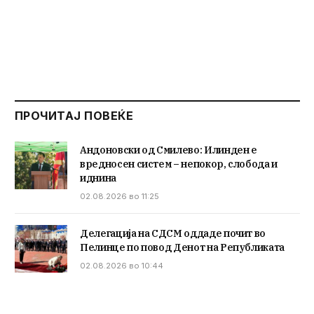
ПРОЧИТАЈ ПОВЕЌЕ
Андоновски од Смилево: Илинден е
вредносен систем – непокор, слобода и
иднина
02.08.2026 во 11:25
Делегација на СДСМ оддаде почит во
Пелинце по повод Денот на Републиката
02.08.2026 во 10:44