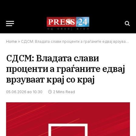
Home
»
СДСМ: Владата слави проценти а граѓаните едвај врзуваат крај со крај
СДСМ: Владата слави
проценти а граѓаните едвај
врзуваат крај со крај
05.06.2026 во 10:30
2 Mins Read