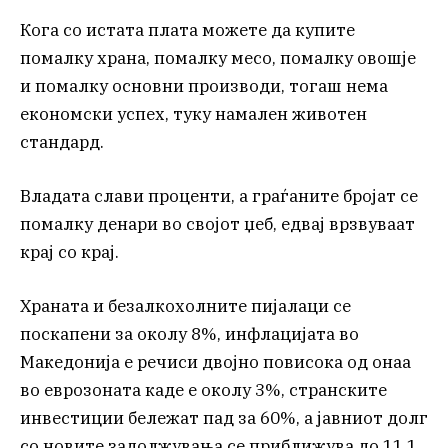
Кога со истата плата можете да купите
помалку храна, помалку месо, помалку овошје
и помалку основни производи, тогаш нема
економски успех, туку намален животен
стандард.
Владата слави проценти, а граѓаните бројат се
помалку денари во својот џеб, едвај врзвуваат
крај со крај.
Храната и безалкохолните пијалаци се
поскапени за околу 8%, инфлацијата во
Македонија е речиси двојно повисока од онаа
во еврозоната каде е околу 3%, странските
инвестиции бележат пад за 60%, а јавниот долг
со новите задолжувања се приближува до 11,1