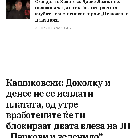
Скандал во Хрватска: Дарко Лазиќ пеел
половина час, а потоа бил исфрлен од
клубот – сопственикот тврди: „Не можеше
да издржи“
30.07.2026 во 19:48
Кашиковски: Доколку и
денес не се исплати
платата, од утре
вработените ќе ги
блокираат двата влеза на ЈП
„Паркови и зеленило“