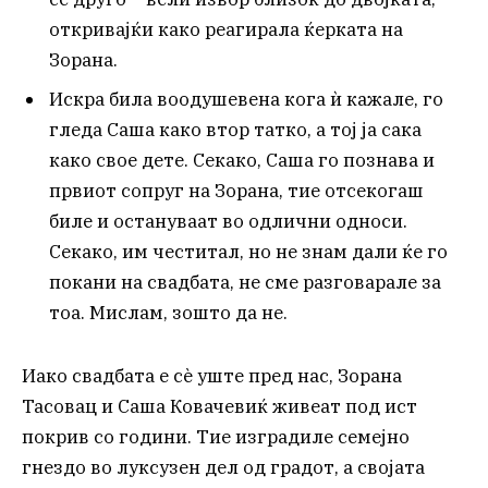
откривајќи како реагирала ќерката на
Зорана.
Искра била воодушевена кога ѝ кажале, го
гледа Саша како втор татко, а тој ја сака
како свое дете. Секако, Саша го познава и
првиот сопруг на Зорана, тие отсекогаш
биле и остануваат во одлични односи.
Секако, им честитал, но не знам дали ќе го
покани на свадбата, не сме разговарале за
тоа. Мислам, зошто да не.
Иако свадбата е сè уште пред нас, Зорана
Тасовац и Саша Ковачевиќ живеат под ист
покрив со години. Тие изградиле семејно
гнездо во луксузен дел од градот, а својата