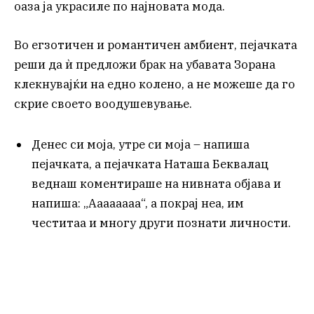
оаза ја украсиле по најновата мода.
Во егзотичен и романтичен амбиент, пејачката
реши да ѝ предложи брак на убавата Зорана
клекнувајќи на едно колено, а не можеше да го
скрие своето воодушевување.
Денес си моја, утре си моја – напиша
пејачката, а пејачката Наташа Беквалац
веднаш коментираше на нивната објава и
напиша: „Аааааааа“, а покрај неа, им
честитаа и многу други познати личности.