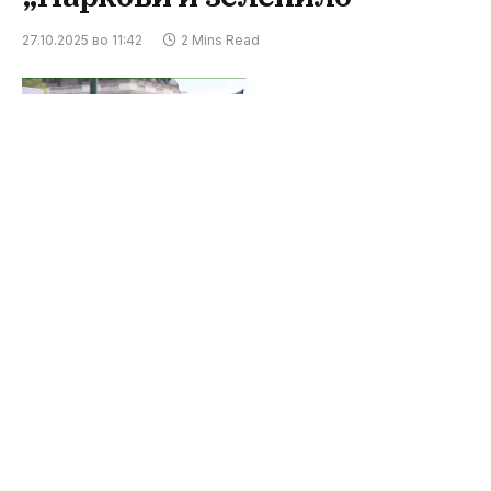
27.10.2025 во 11:42
2 Mins Read
Вработените од ЈП „Паркови и зеленило“ –
Скопје и фирмите-ќерки ДООЕЛ „Флораком“ и
ДООЕЛ „Луна“ денеска повторно протестираа