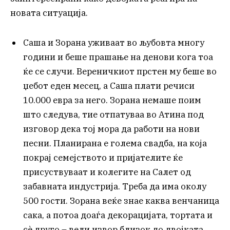
новата ситуација.
Саша и Зорана уживаат во љубовта многу
години и беше прашање на денови кога тоа
ќе се случи. Вереничкиот прстен му беше во
џебот еден месец, а Саша плати речиси
10.000 евра за него. Зорана немаше поим
што следува, тие отпатуваа во Атина под
изговор дека тој мора да работи на нови
песни. Планирана е голема свадба, на која
покрај семејството и пријателите ќе
присуствуваат и колегите на Салет од
забавната индустрија. Треба да има околу
500 гости. Зорана веќе знае каква венчаница
сака, а потоа доаѓа декорацијата, тортата и
сè друго – вели извор близок до двојката,