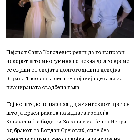
Пејачот Саша Ковачевиќ реши да го направи
чекорот што многумина го чекаа долго време –
се сврши со својата долгогодишна девојка
Зорана Тасовац, а сега се појавија детали за
планираната свадбена гала.
Тој не штедеше пари за дијамантскиот прстен
што ја краси раката на идната госпоѓа
Ковачевиќ, а бидејќи Зорана има ќерка Искра
од бракот со Богдан Срејовиќ, сите беа
заинтересирани како девојката реагира на