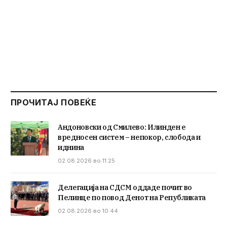
ПРОЧИТАЈ ПОВЕЌЕ
Андоновски од Смилево: Илинден е
вредносен систем – непокор, слобода и
иднина
02.08.2026 во 11:25
Делегација на СДСМ оддаде почит во
Пелинце по повод Денот на Републиката
02.08.2026 во 10:44