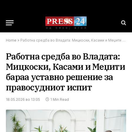
Home
»
Работна средба во Владата: Мицкоски, Касами и Меџити бараа уставно решение за правосудниот испит
Работна средба во Владата:
Мицкоски, Касами и Меџити
бараа уставно решение за
правосудниот испит
18.05.2026 во 13:05
1 Min Read