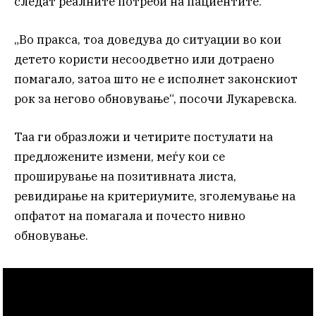
следат реалните потреби на пациентите.
„Во пракса, тоа доведува до ситуации во кои
детето користи несоодветно или дотраено
помагало, затоа што не е исполнет законскиот
рок за негово обновување“, посочи Лукаревска.
Таа ги образложи и четирите постулати на
предложените измени, меѓу кои се
проширување на позитивната листа,
ревидирање на критериумите, зголемување на
опфатот на помагала и почесто нивно
обновување.