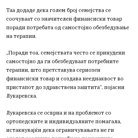
Таа додаде дека голем број семејства се
соочуваат со значителен финансиски товар
поради потребата од самостојно обезбедување
на терапии.
„Поради тоа, семејствата често се принудени
самостојно да ги обезбедуваат потребните
терапии, што претставува сериозен
финансиски товар и создава нееднаквост во
пристапот до здравствена заштита“, појасни
Лукаревска.
Лукаревска се осврна и на проблемот со
ортопедските и индивидуалните помагала,
истакнувајќи дека ограничувањата не ги