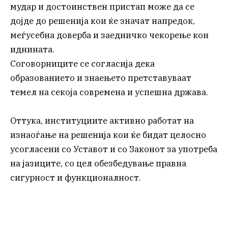
мудар и достоинствен пристап може да се
дојде до решенија кои ќе значат напредок,
меѓусебна доверба и заедничко чекорење кон
иднината.
Соговорниците се согласија дека
образованието и знаењето претставуваат
темел на секоја современа и успешна држава.
Оттука, институциите активно работат на
изнаоѓање на решенија кои ќе бидат целосно
усогласени со Уставот и со Законот за употреба
на јазиците, со цел обезбедување правна
сигурност и функционалност.