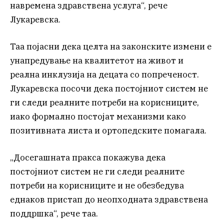
навремена здравствена услуга“, рече
Лукаревска.
Таа појасни дека целта на законските измени е
унапредување на квалитетот на живот и
реална инклузија на децата со попреченост.
Лукаревска посочи дека постојниот систем не
ги следи реалните потреби на корисниците,
иако формално постојат механизми како
позитивната листа и ортопедските помагала.
„Досегашната пракса покажува дека
постојниот систем не ги следи реалните
потреби на корисниците и не обезбедува
еднаков пристап до неопходната здравствена
поддршка“, рече таа.