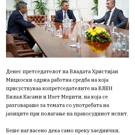
Денес претседателот на Владата Христијан
Мицкоски одржа работна средба на која
присуствуваа копретседателите на ВЛЕН
Билал Касами и Изет Меџити, на која се
разговараше за темата со употребата на
јазиците при полагање на правосудниот испит.
Беше нагласено дека само преку заеднички,