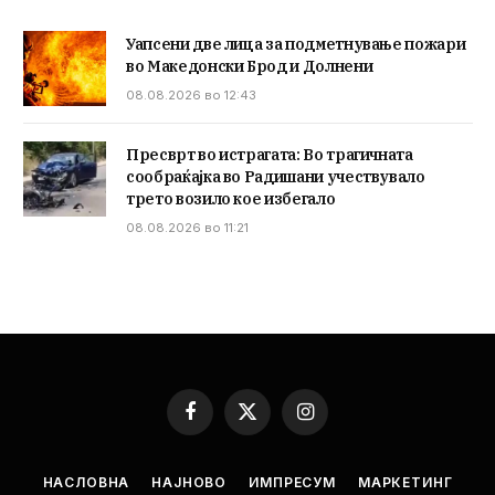
Уапсени две лица за подметнување пожари
во Македонски Брод и Долнени
08.08.2026 во 12:43
Пресврт во истрагата: Во трагичната
сообраќајка во Радишани учествувало
трето возило кое избегало
08.08.2026 во 11:21
Facebook
X
Instagram
(Twitter)
НАСЛОВНА
НАЈНОВО
ИМПРЕСУМ
МАРКЕТИНГ