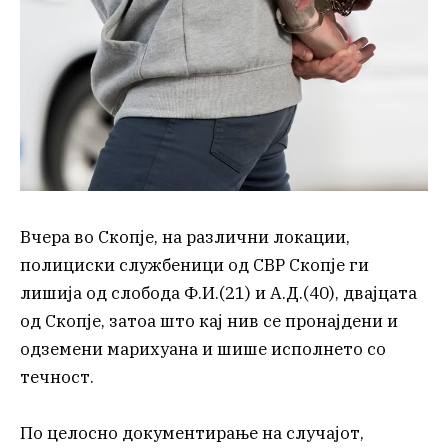
Вчера во Скопје, на различни локации,
полициски службеници од СВР Скопје ги
лишија од слобода Ф.И.(21) и А.Д.(40), двајцата
од Скопје, затоа што кај нив се пронајдени и
одземени марихуана и шише исполнето со
течност.
По целосно документирање на случајот,