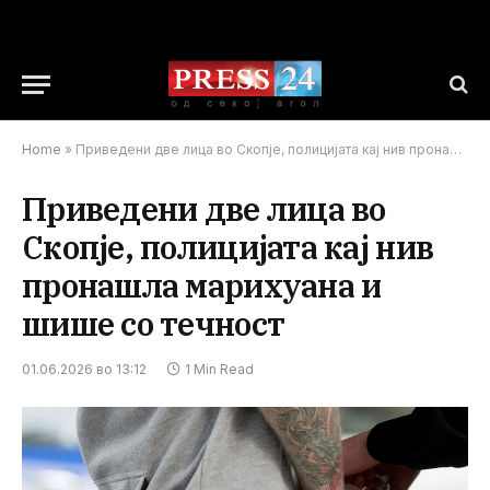
Home
»
Приведени две лица во Скопје, полицијата кај нив пронашла марихуана и шише со течност
Приведени две лица во
Скопје, полицијата кај нив
пронашла марихуана и
шише со течност
01.06.2026 во 13:12
1 Min Read