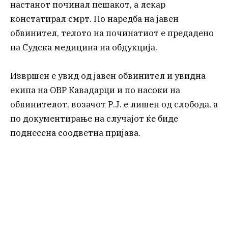
настанот починал пешакот, а лекар
констатирал смрт. По наредба на јавен
обвинител, телото на починатиот е предадено
на Судска медицина на обдукција.
Извршен е увид од јавен обвинител и увидна
екипа на ОВР Кавадарци и по насоки на
обвинителот, возачот Р.Ј. е лишен од слобода, а
по документирање на случајот ќе биде
поднесена соодветна пријава.