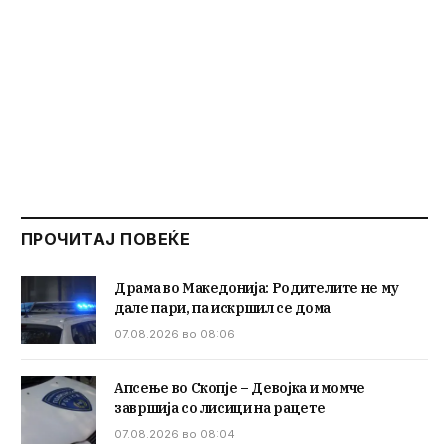
ПРОЧИТАЈ ПОВЕЌЕ
Драма во Македонија: Родителите не му
дале пари, па искршил се дома
07.08.2026 во 08:06
Апсење во Скопје – Девојка и момче
завршија со лисици на рацете
07.08.2026 во 08:04