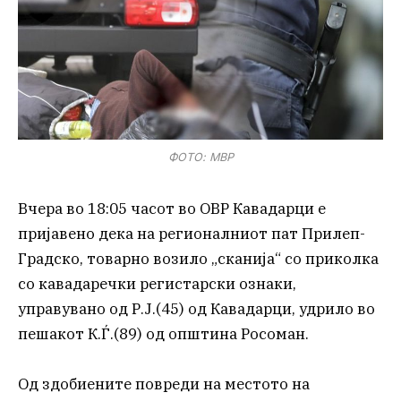
ФОТО: МВР
Вчера во 18:05 часот во ОВР Кавадарци е
пријавено дека на регионалниот пат Прилеп-
Градско, товарно возило „сканија“ со приколка
со кавадаречки регистарски ознаки,
управувано од Р.Ј.(45) од Кавадарци, удрило во
пешакот К.Ѓ.(89) од општина Росоман.
Од здобиените повреди на местото на