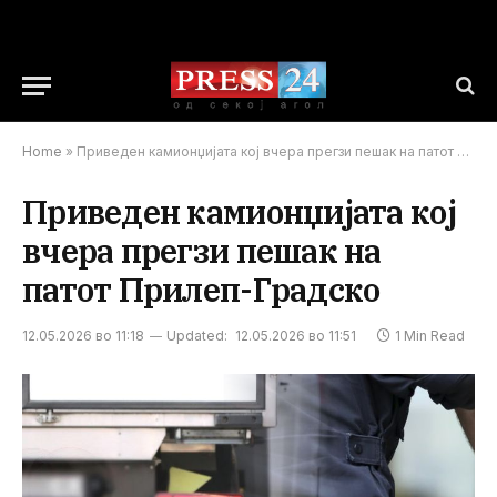
Home
»
Приведен камионџијата кој вчера прегзи пешак на патот Прилеп-Градско
Приведен камионџијата кој
вчера прегзи пешак на
патот Прилеп-Градско
12.05.2026 во 11:18
Updated:
12.05.2026 во 11:51
1 Min Read