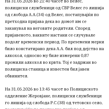
На 31.05.2026 во 21:40 часот во Велес,
полициски службеници од СВР Велес го лишија
од слобода А.А.(34) од Велес, постапувајќи по
претходна пријава дека во домот им се
заканувал на неговите родители. Според
пријавеното, ваквите настани се случувале
подолг временски период. По преземени мерки
било констатирано дека А.А. бил под дејство на
алкохол, односно му биле измерени 0,87
промили алкохол во крвта. Тој е задржан во
полициска станица и известен бил јавен
обвинител.
На 31.05.2026 во 13:45 часот во Полициското
одделение Жеровјане, полициски службеници
го лишија од слобода Р.С.(38) од тетовско село,