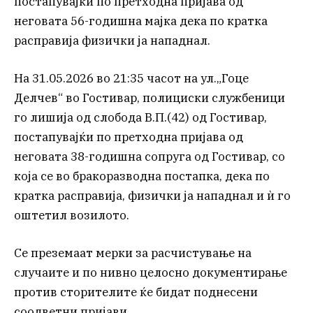
постапувајќи по претходна пријава од
неговата 56-годишна мајка дека по кратка
расправија физички ја нападнал.
На 31.05.2026 во 21:35 часот на ул.„Гоце
Делчев“ во Гостивар, полициски службеници
го лишија од слобода В.П.(42) од Гостивар,
постапувајќи по претходна пријава од
неговата 38-годишна сопруга од Гостивар, со
која се во бракоразводна постапка, дека по
кратка расправија, физички ја нападнал и ѝ го
оштетил возилото.
Се преземаат мерки за расчистување на
случаите и по нивно целосно документирање
против сторителите ќе бидат поднесени
соодветни пријави.