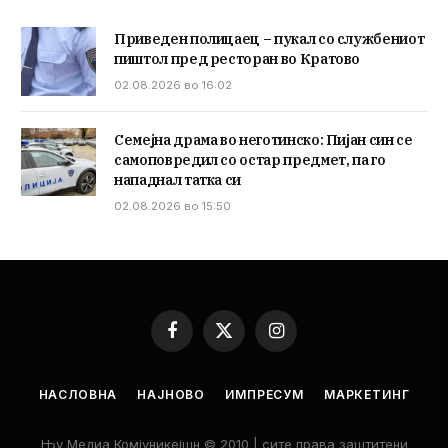
Приведен полицаец – пукал со службениот
пиштол пред ресторан во Кратово
02.08.2026 во 16:02
Семејна драма во неготинско: Пијан син се
самоповредил со остар предмет, па го
нападнал татка си
02.08.2026 во 15:50
Facebook
X
Instagram
(Twitter)
НАСЛОВНА
НАЈНОВО
ИМПРЕСУМ
МАРКЕТИНГ
Њу Медиа Комјуникејшн © 2010 | сите права заштитени