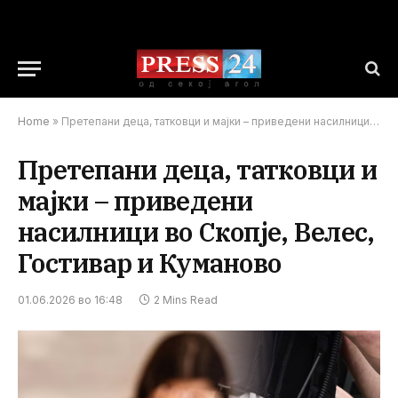
Home
»
Претепани деца, татковци и мајки – приведени насилници во Скопје, Велес, Гостивар и Куманово
Претепани деца, татковци и
мајки – приведени
насилници во Скопје, Велес,
Гостивар и Куманово
01.06.2026 во 16:48
2 Mins Read