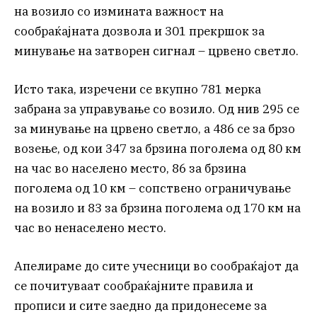
на возило со измината важност на
сообраќајната дозвола и 301 прекршок за
минување на затворен сигнал – црвено светло.
Исто така, изречени се вкупно 781 мерка
забрана за управување со возило. Од нив 295 се
за минување на црвено светло, а 486 се за брзо
возење, од кои 347 за брзина поголема од 80 км
на час во населено место, 86 за брзина
поголема од 10 км – сопствено ограничување
на возило и 83 за брзина поголема од 170 км на
час во ненаселено место.
Апелираме до сите учесници во сообраќајот да
се почитуваат сообраќајните правила и
прописи и сите заедно да придонесеме за