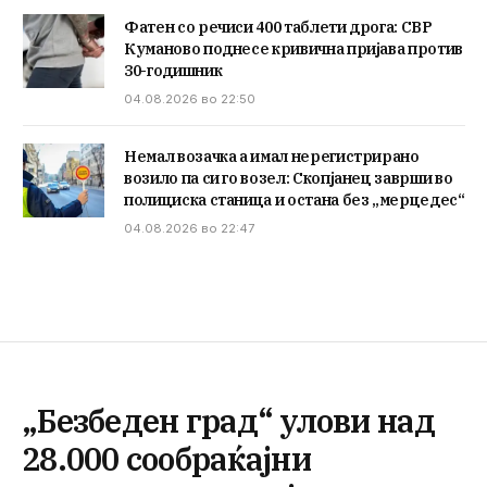
Фатен со речиси 400 таблети дрога: СВР
Куманово поднесе кривична пријава против
30-годишник
04.08.2026 во 22:50
Немал возачка а имал нерегистрирано
возило па си го возел: Скопјанец заврши во
полициска станица и остана без „мерцедес“
04.08.2026 во 22:47
„Безбеден град“ улови над
28.000 сообраќајни