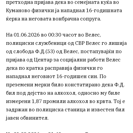
претходна пријава дека во семејната куќа во
Куманово физички ја нападнал 16-годишната
ќерка на неговата вонбрачна сопруга.
На 01.06.2026 во 00:30 часот во Велес,
полициски службеници од СВР Велес го лишија
од слобода Ф.Д.(53) од Велес, постапувајќи по
пријава од Центар за социјални работи Велес
дека по кратка расправија физички го
нападнал неговиот 16-годишен син. По
преземени мерки било констатирано дека Ф.Д.
бил под дејство на алкохол, односно му биле
измерени 1,87 промили алкохол во крвта. Тој е
задржан во полициска станица и известен бил
јавен обвинител.