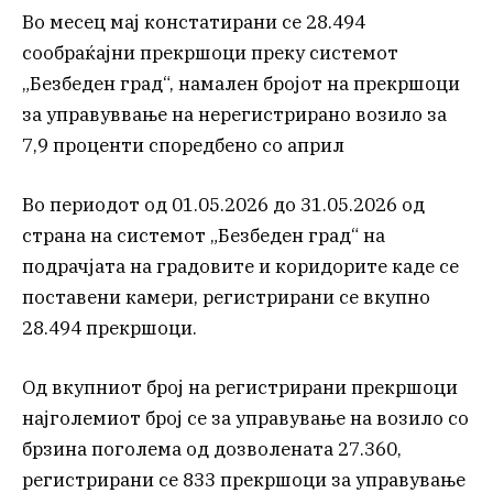
Во месец мај констатирани се 28.494
сообраќајни прекршоци преку системот
„Безбеден град“, намален бројот на прекршоци
за управуввање на нерегистрирано возило за
7,9 проценти споредбено со април
Во периодот од 01.05.2026 до 31.05.2026 од
страна на системот „Безбеден град“ на
подрачјата на градовите и коридорите каде се
поставени камери, регистрирани се вкупно
28.494 прекршоци.
Од вкупниот број на регистрирани прекршоци
најголемиот број се за управување на возило со
брзина поголема од дозволената 27.360,
регистрирани се 833 прекршоци за управување