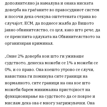
дополнително ја намалува и онака ниската
доверба на граѓаните во правосудниот систем
и посочи дека очекува оштетената страна во
случајот, ЕСМ, да поднесе жалба до Вишото
јавно обвинителство, со цел, како што рече, да
се преиспита одлуката на Обвинителството за
организиран криминал.
„Оние 2% доверба кои што ги уживаше
судството, денеска можеби се 1% а можеби се
0%, и со право. Она коешто утрово се случи,
навистина ги поминува сите граници на
нормалното, сите граници на она кое што
можеби барем минимална пристојност на
функционирање на судството да се поврзе и
мислам дека ова е многу загрижувачки. Она