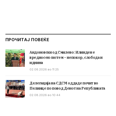
ПРОЧИТАЈ ПОВЕЌЕ
Андоновски од Смилево: Илинден е
вредносен систем – непокор, слобода и
иднина
02.08.2026 во 11:25
Делегација на СДСМ оддаде почит во
Пелинце по повод Денот на Републиката
02.08.2026 во 10:44