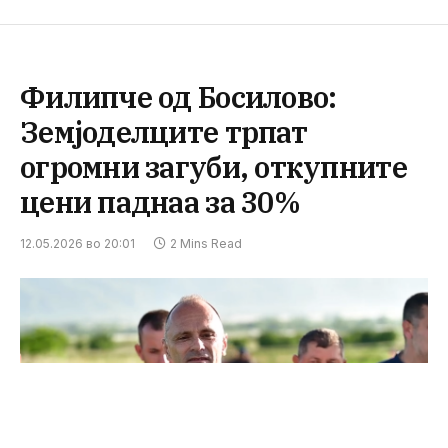
Филипче од Босилово:
Земјоделците трпат
огромни загуби, откупните
цени паднаа за 30%
12.05.2026 во 20:01
2 Mins Read