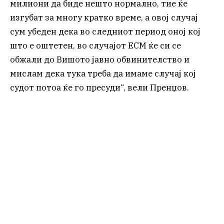
милиони да биде нешто нормално, тие ќе
изгубат за многу кратко време, а овој случај
сум убеден дека во следниот период оној кој
што е оштетен, во случајот ЕСМ ќе си се
обжали до Вишото јавно обвинителство и
мислам дека тука треба да имаме случај кој
судот потоа ќе го пресуди“, вели Пренџов.