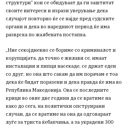
структури“ кои се обидуваат да ги заштитат
своите интереси и изрази уверување дека
случајот повторно ќе се најде пред судските
органи и дека во наредниот период ќе има
разврска по жалбената постапка.
„Ние секојдневно се бориме со криминалот и
корупцијата, да точно е жилави се, имаат
инсталации и пипци насекаде, се држат еден
со друг, но она што сакам да им порачам е тоа
дека ќе бидат поразени и дека правда ќе има во
Република Македонија. Ова се последните
крици во овие две години да се вратиме на
како до сега, на политички опструирани
случаи, да се вратиме на она да одговараат
луѓе за триста ќебапчиња, а за украдени 300