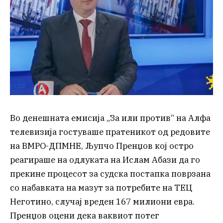
Во денешната емисија „За или против“ на Алфа
телевизија гостуваше пратеникот од редовите
на ВМРО-ДПМНЕ, Љупчо Пренџов кој остро
реагираше на одлуката на Ислам Абази да го
прекине процесот за судска постапка поврзана
со набавката на мазут за потребите на ТЕЦ
Неготино, случај вреден 167 милиони евра.
Пренџов оцени дека ваквиот потег