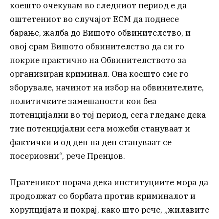
коешто очекувам во следниот период е да
оштетениот во случајот ЕСМ да поднесе
барање, жалба до Вишото обвинителство, и
овој срам Вишото обвинителство да си го
покрие практично на Обвинителството за
организиран криминал. Она коешто сме го
зборувале, начинот на избор на обвинителите,
политичките замешаности кои беа
потенцијални во тој период, сега гледаме дека
тие потенцијални сега можеби стануваат и
фактички и од ден на ден стануваат се
посериозни“, рече Пренџов.
Пратеникот порача дека институциите мора да
продолжат со борбата против криминалот и
корупцијата и покрај, како што рече, „жилавите