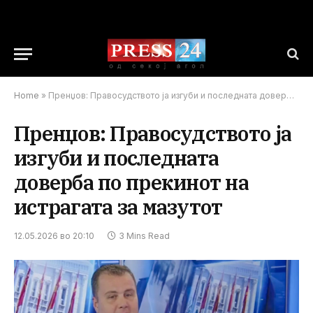
Home
»
Пренџов: Правосудството ја изгуби и последната доверба по прекинот на истрагата за мазутот
Пренџов: Правосудството ја
изгуби и последната
доверба по прекинот на
истрагата за мазутот
12.05.2026 во 20:10
3 Mins Read