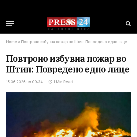
Home
»
Повтроно избувна пожар во Штип: Повредено едно лице
Повтроно избувна пожар во
Штип: Повредено едно лице
15.06.2026 во 09:34
1 Min Read