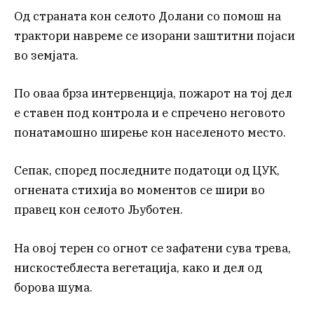
Од страната кон селото Долани со помош на
трактори навреме се изорани заштитни појаси
во земјата.
По оваа брза интервенција, пожарот на тој дел
е ставен под контрола и е спречено неговото
понатамошно ширење кон населеното место.
Сепак, според последните податоци од ЦУК,
огнената стихија во моментов се шири во
правец кон селото Љуботен.
На овој терен со огнот се зафатени сува трева,
нискостеблеста вегетација, како и дел од
борова шума.