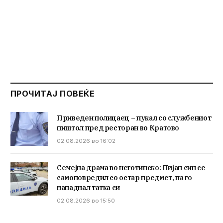
ПРОЧИТАЈ ПОВЕЌЕ
Приведен полицаец – пукал со службениот
пиштол пред ресторан во Кратово
02.08.2026 во 16:02
Семејна драма во неготинско: Пијан син се
самоповредил со остар предмет, па го
нападнал татка си
02.08.2026 во 15:50