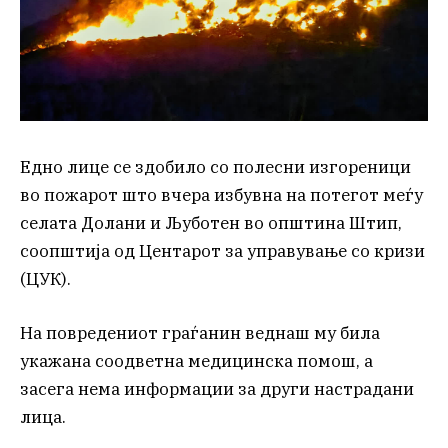
Едно лице се здобило со полесни изгореници
во пожарот што вчера избувна на потегот меѓу
селата Долани и Љуботен во општина Штип,
соопштија од Центарот за управување со кризи
(ЦУК).
На повредениот граѓанин веднаш му била
укажана соодветна медицинска помош, а
засега нема информации за други настрадани
лица.