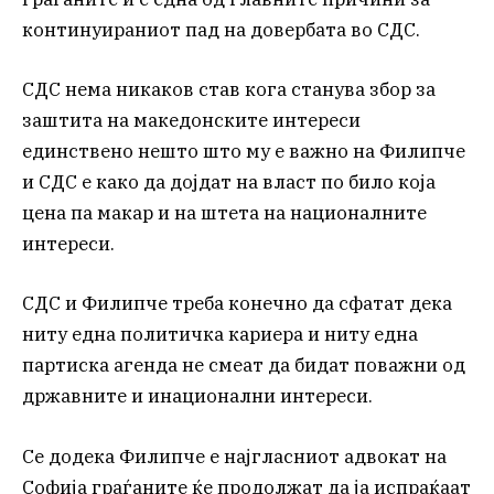
континуираниот пад на довербата во СДС.
СДС нема никаков став кога станува збор за
заштита на македонските интереси
единствено нешто што му е важно на Филипче
и СДС е како да дојдат на власт по било која
цена па макар и на штета на националните
интереси.
СДС и Филипче треба конечно да сфатат дека
ниту една политичка кариера и ниту една
партиска агенда не смеат да бидат поважни од
државните и инационални интереси.
Се додека Филипче е најгласниот адвокат на
Софија граѓаните ќе продолжат да ја испраќаат