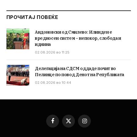
ПРОЧИТАЈ ПОВЕЌЕ
Андоновски од Смилево: Илинден е
вредносен систем – непокор, слобода и
иднина
02.08.2026 во 11:25
Делегација на СДСМ оддаде почит во
Пелинце по повод Денот на Републиката
02.08.2026 во 10:44
Facebook
X
Instagram
(Twitter)