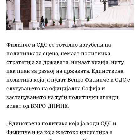
Филипче и СДС се тотално изгубени на
политичката сцена, немаат политичка
стратегија за државата, немаат визија, ниту
пак план за развој на државата. Единствена
политика која ја нудат Венко Филипче и СДС е
слугувањето на официјална Софија и
застапувањето на туѓи политички агенди,
велат од ВМРО-ДПМНЕ.
„Единствена политика која ја води СДС и
Филипче и на која жестоко инсистира е