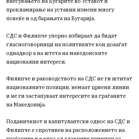
внесувањето на Бугарите во Уставот и
прокламирање на уставни измени многу
повеќе и од барањата на Бугарија.
СДС и Филипче упорно избираат да бидат
гласноговорници на политиките кои доааѓат
однадвор а на штета на македонските
национални интереси.
Филипче и раководството на СДС не ги штитат
националните позиции, немаат црвени линии
и не ги застапуваат интересите на граѓаните
на Македонија.
Поданичкиот и капитулантски однос на СДС и
Филипче е спротивен на расположението на
граѓаните и е една од главните причини за