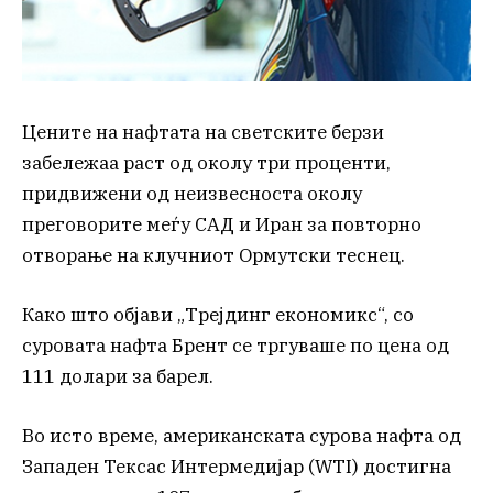
Цените на нафтата на светските берзи
забележаа раст од околу три проценти,
придвижени од неизвесноста околу
преговорите меѓу САД и Иран за повторно
отворање на клучниот Ормутски теснец.
Како што објави „Трејдинг економикс“, со
суровата нафта Брент се тргуваше по цена од
111 долари за барел.
Во исто време, американската сурова нафта од
Западен Тексас Интермедијар (WTI) достигна