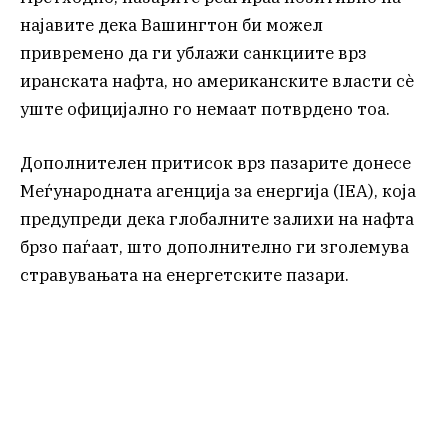
најавите дека Вашингтон би можел
привремено да ги ублажи санкциите врз
иранската нафта, но американските власти сè
уште официјално го немаат потврдено тоа.
Дополнителен притисок врз пазарите донесе
Меѓународната агенција за енергија (IEA), која
предупреди дека глобалните залихи на нафта
брзо паѓаат, што дополнително ги зголемува
стравувањата на енергетските пазари.