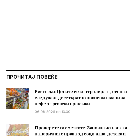
ПРОЧИТАЈ ПОВЕЌЕ
Ристески: Цените се контролираат, есенва
следуваат десеткратно повисоки казни за
нефер трговски практики
06.08.2026 во 13:30
Проверете ги сметките: Започна исплатата
на паричните права од социјална, детска и