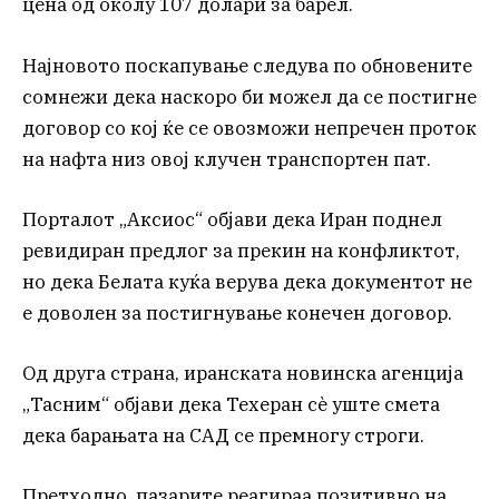
цена од околу 107 долари за барел.
Најновото поскапување следува по обновените
сомнежи дека наскоро би можел да се постигне
договор со кој ќе се овозможи непречен проток
на нафта низ овој клучен транспортен пат.
Порталот „Аксиос“ објави дека Иран поднел
ревидиран предлог за прекин на конфликтот,
но дека Белата куќа верува дека документот не
е доволен за постигнување конечен договор.
Од друга страна, иранската новинска агенција
„Тасним“ објави дека Техеран сè уште смета
дека барањата на САД се премногу строги.
Претходно, пазарите реагираа позитивно на