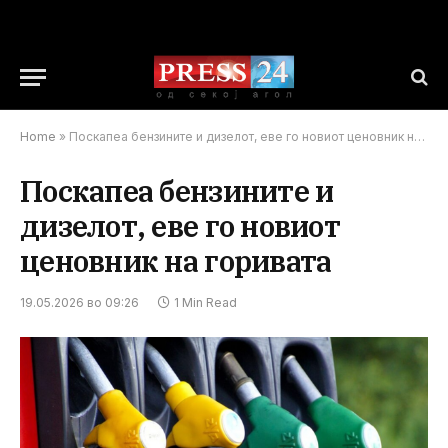
Home
»
Поскапеа бензините и дизелот, еве го новиот ценовник на горивата
Поскапеа бензините и
дизелот, еве го новиот
ценовник на горивата
19.05.2026 во 09:26
1 Min Read