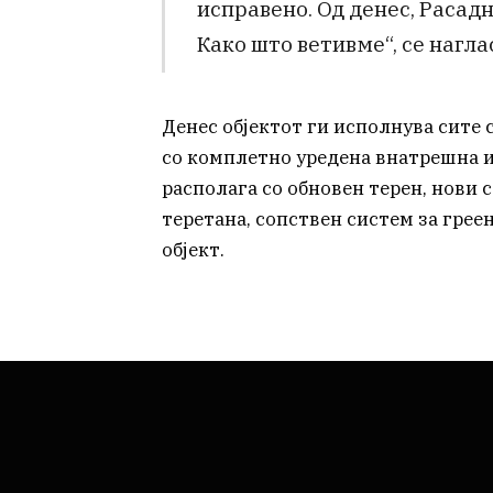
исправено. Од денес, Расад
Како што ветивме“, се наглас
Денес објектот ги исполнува сите
со комплетно уредена внатрешна 
располага со обновен терен, нови 
теретана, сопствен систем за грее
објект.