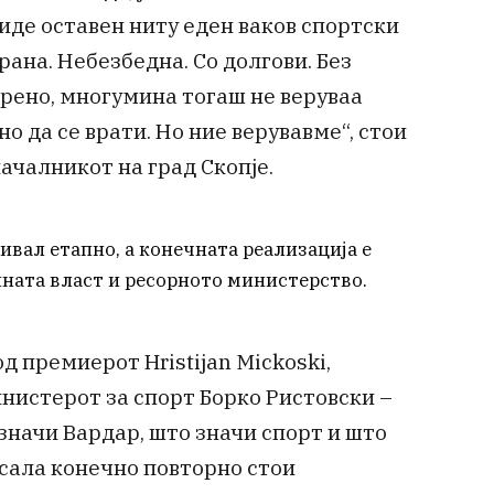
 биде оставен ниту еден ваков спортски
ана. Небезбедна. Со долгови. Без
крено, многумина тогаш не веруваа
 да се врати. Но ние верувавме“, стои
началникот на град Скопје.
ивал етапно, а конечната реализација е
ната власт и ресорното министерство.
д премиерот Hristijan Mickoski,
нистерот за спорт Борко Ристовски –
 значи Вардар, што значи спорт и што
 сала конечно повторно стои