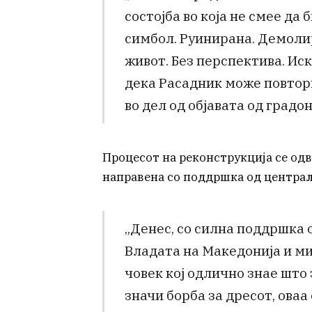
состојба во која не смее да
симбол. Руинирана. Демолир
живот. Без перспектива. Ис
дека Расадник може повторно
во дел од објавата од градо
Процесот на реконструкција се одв
направена со поддршка од централ
„Денес, со силна поддршка о
Владата на Македонија и ми
човек кој одлично знае што
значи борба за дресот, оваа