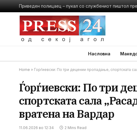
Приведен полицаец – пукал со службениот пиштол пр
Насловна
Македо
Home
»
Ѓорѓиевски: По три децении пропадање, спортската са
Ѓорѓиевски: По три д
спортската сала „Раса
вратена на Вардар
11.06.2026 во 12:34
2 Mins Read