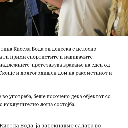
тина Кисела Вода од денеска е целосно
а ги прими спортистите и навивачите.
д надлежните, претставува враќање на еден од
Скопје и долгогодишен дом на ракометниот и
во употреба, беше посочено дека објектот со
о исклучително лоша состојба.
Кисела Вода, ја затекнавме салата во