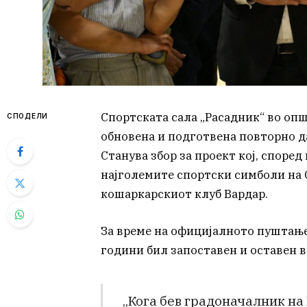
Спортската сала „Расадник“ во опш
СПОДЕЛИ
обновена и подготвена повторно д
Станува збор за проект кој, споре
најголемите спортски симболи на 
кошаркарскиот клуб Вардар.
За време на официјалното пуштање 
години бил запоставен и оставен в
„Кога бев градоначалник на 