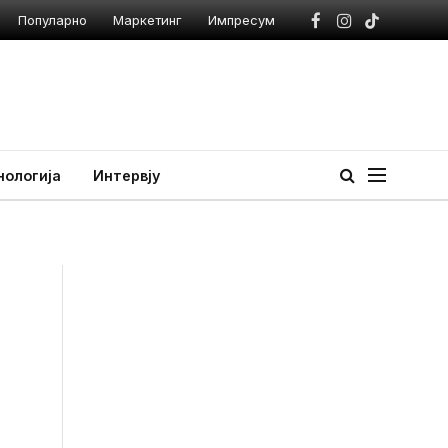
Популарно
Маркетинг
Импресум
Facebook
Instagram
TikTok
нологија
Интервју