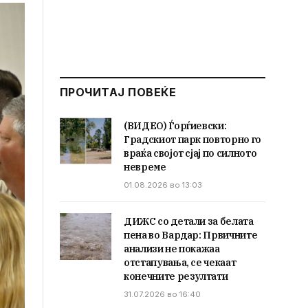
ПРОЧИТАЈ ПОВЕЌЕ
(ВИДЕО) Ѓорѓиевски:
Градскиот парк повторно го
враќа својот сјај по силното
невреме
01.08.2026 во 13:03
ДИЖС со детали за белата
пена во Вардар: Првичните
анализи не покажаа
отстапувања, се чекаат
конечните резултати
31.07.2026 во 16:40