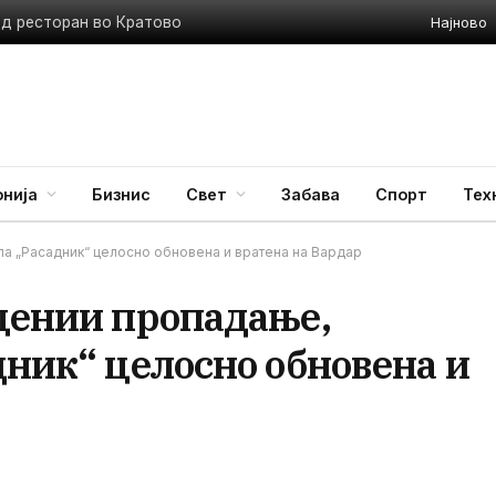
Најново
ед ресторан во Кратово
нија
Бизнис
Свет
Забава
Спорт
Тех
ла „Расадник“ целосно обновена и вратена на Вардар
ецении пропадање,
дник“ целосно обновена и