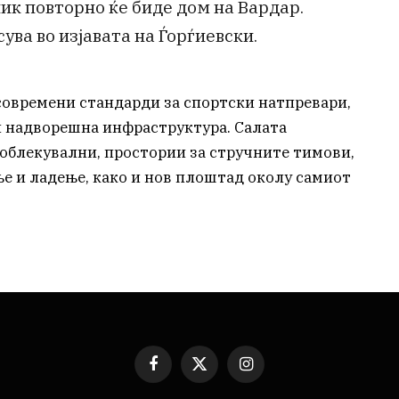
ник повторно ќе биде дом на Вардар.
ува во изјавата на Ѓорѓиевски.
 современи стандарди за спортски натпревари,
и надворешна инфраструктура. Салата
соблекувални, простории за стручните тимови,
ње и ладење, како и нов плоштад околу самиот
Facebook
X
Instagram
(Twitter)