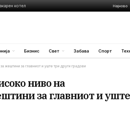
Најново
акарен котел
нија
Бизнис
Свет
Забава
Спорт
Тех
а жештини за главниот и уште три други градови
исоко ниво на
штини за главниот и ушт