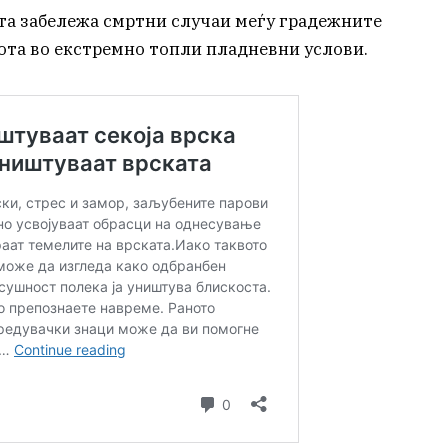
та забележа смртни случаи меѓу градежните
бота во екстремно топли пладневни услови.