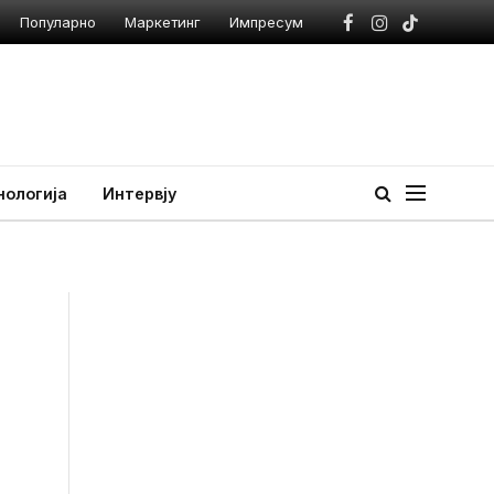
Популарно
Маркетинг
Импресум
Facebook
Instagram
TikTok
нологија
Интервју
е