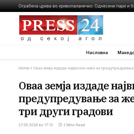
Ограбена црква во кривопаланечко: Однесени пари и б
Насловна
Македо
Home
»
Оваа земја издаде највисоко ниво на предупредување з
Оваа земја издаде најв
предупредување за же
три други градови
27.05.2026 во 17:13
2 Mins Read