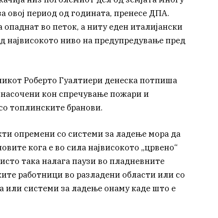
а овој период од годината, пренесе ДПА.
а опаднат во петок, а ниту еден италијански
од највисокото ниво на предупредување пред
никот Роберто Гуалтиери денеска потпиша
и насочени кон спречување пожари и
со топлинските бранови.
кти опремени со системи за ладење мора да
овите кога е во сила највисокото „црвено“
 исто така налага паузи во пладневните
ките работници во разладени области или со
а или системи за ладење онаму каде што е