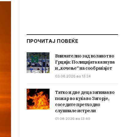
ПРОЧИТАЈ ПОВЕЌЕ
Внимателно зад воланот во
Грција: Полицијата казнува
и „кочење“ на сообраќајот
03.08.2026 во 13:24
Татко и две деца загинаа во
пожар во куќа во Загорје,
соседите претходно
слушнале истрели
01.08.2026 во 13:40