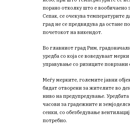
порано отколку што е вообичаено з
Сепак, се очекува температурите д
град не се предвидува да остане п
почетокот на викендот.
Во главниот град Рим, градоначал
уредба со која се воведуваат мерк
управување со ризиците поврзани 
Меѓу мерките, големите јавни обје
бидат отворени за жителите во ден
ниво на предупредување. Уредбата
часови за градежните и земјоделс
сенки, со обезбедување вентилациј
потребно.