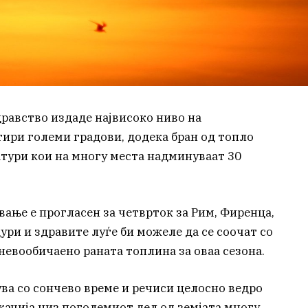
равство издаде највисоко ниво на
ири големи градови, додека бран од топло
ратури кои на многу места надминуваат 30
ање е прогласен за четврток за Рим, Фиренца,
ури и здравите луѓе би можеле да се соочат со
евообичаено раната топлина за оваа сезона.
ува со сончево време и речиси целосно ведро
качија низ поголемиот дел од земјата многу