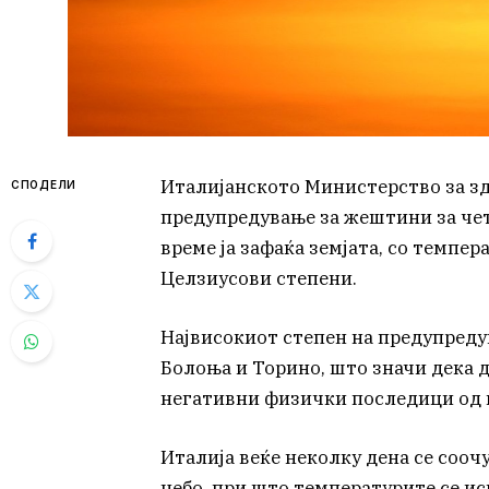
Италијанското Министерство за зд
СПОДЕЛИ
предупредување за жештини за чет
време ја зафаќа земјата, со темпе
Целзиусови степени.
Највисокиот степен на предупредув
Болоња и Торино, што значи дека д
негативни физички последици од н
Италија веќе неколку дена се сооч
небо, при што температурите се ис