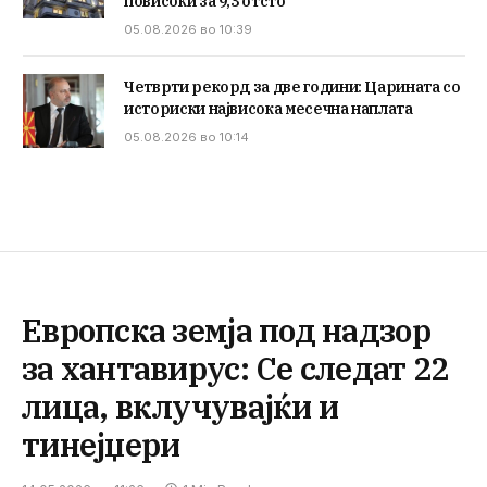
повисоки за 9,3 отсто
05.08.2026 во 10:39
Четврти рекорд за две години: Царината со
историски највисока месечна наплата
05.08.2026 во 10:14
Европска земја под надзор
за хантавирус: Се следат 22
лица, вклучувајќи и
тинејџери