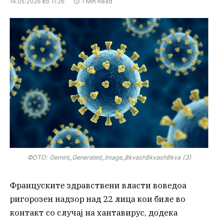
14.05.2026 во 11:26
1 Min Read
ФОТО: Gemini_Generated_Image_8kvash8kvash8kva (3)
Француските здравствени власти воведоа
ригорозен надзор над 22 лица кои биле во
контакт со случај на хантавирус, додека