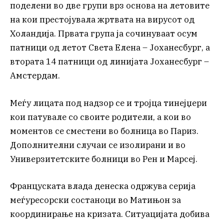
поделени во две групи врз основа на летовите
на кои престојувала жртвата на вирусот од
Холандија. Првата група ја сочинуваат осум
патници од летот Света Елена – Јоханесбург, а
втората 14 патници од линијата Јоханесбург –
Амстердам.
Меѓу лицата под надзор се и тројца тинејџери
кои патувале со своите родители, а кои во
моментов се сместени во болница во Париз.
Дополнителни случаи се изолирани и во
Универзитетските болници во Рен и Марсеј.
Француската влада денеска одржува серија
меѓуресорски состаноци во Матињон за
координирање на кризата. Ситуацијата добива