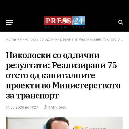
Home
»
Николоски со одлични резултати: Реализирани 75 отсто од капиталните проекти во Министерството за транспорт
Николоски со одлични
резултати: Реализирани 75
отсто од капиталните
проекти во Министерството
за транспорт
14.05.2026 во 11:27
1 Min Read