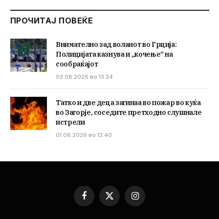
ПРОЧИТАЈ ПОВЕЌЕ
Внимателно зад воланот во Грција:
Полицијата казнува и „кочење“ на
сообраќајот
03.08.2026 во 13:24
Татко и две деца загинаа во пожар во куќа
во Загорје, соседите претходно слушнале
истрели
01.08.2026 во 13:40
Facebook
X
Instagram
(Twitter)