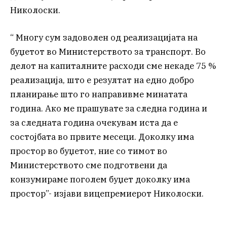
Николоски.
“ Многу сум задоволен од реализацијата на
буџетот во Министерството за транспорт. Во
делот на капиталните расходи сме некаде 75 %
реализација, што е резултат на едно добро
планирање што го направивме минатата
година. Ако ме прашувате за следна година и
за следната година очекувам иста да е
состојбатa во првите месеци. Доколку има
простор во буџетот, ние со тимот во
Министерството сме подготвени да
конзумираме поголем буџет доколку има
простор”- изјави вицепремиерот Николоски.