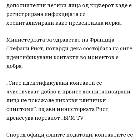
дополнителни четири лица од крузерот каде е
регистрирана инфекцијата се
хоспитализирани како превентивна мерка.
Министерката за здравство на Франција,
Стефани Рист, потврди дека состојбата на сите
идентификувани контакти во моментов е
добра.
„Сите идентификувани контакти се
чувствуваат добро и првите хоспитализирани
лица не покажале никакви клинички
симптоми“, изјави министерката Рист,
пренесува порталот „BFM TV“.
Според официјалните податоци, контактите се