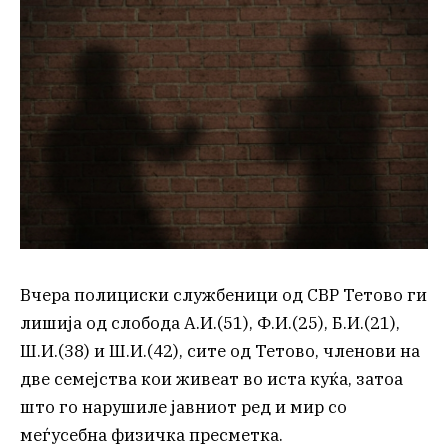
Вчера полициски службеници од СВР Тетово ги
лишија од слобода А.И.(51), Ф.И.(25), Б.И.(21),
Ш.И.(38) и Ш.И.(42), сите од Тетово, членови на
две семејства кои живеат во иста куќа, затоа
што го нарушиле јавниот ред и мир со
меѓусебна физичка пресметка.