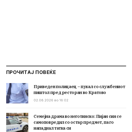
ПРОЧИТАЈ ПОВЕЌЕ
Приведен полицаец – пукал со службениот
пиштол пред ресторан во Кратово
02.08.2026 во 16:02
Семејна драма во неготинско: Пијан син се
самоповредил со остар предмет, па го
нападнал татка си