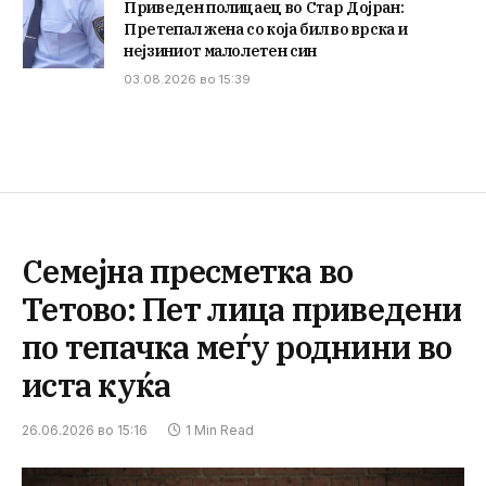
Приведен полицаец во Стар Дојран:
Претепал жена со која бил во врска и
нејзиниот малолетен син
03.08.2026 во 15:39
Семејна пресметка во
Тетово: Пет лица приведени
по тепачка меѓу роднини во
иста куќа
26.06.2026 во 15:16
1 Min Read