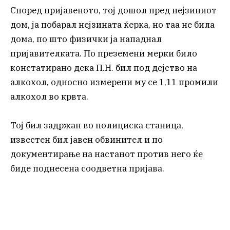
Според пријавеното, тој дошол пред нејзиниот
дом, ја побарал нејзината ќерка, но таа не била
дома, по што физички ја нападнал
пријавителката. По преземени мерки било
констатирано дека П.Н. бил под дејство на
алкохол, односно измерени му се 1,11 промили
алкохол во крвта.
Тој бил задржан во полициска станица,
известен бил јавен обвинител и по
документирање на настанот против него ќе
биде поднесена соодветна пријава.