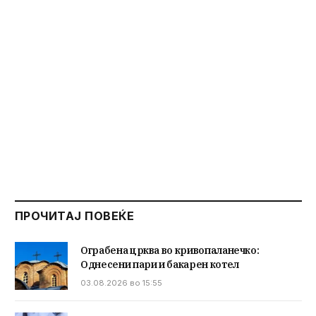
ПРОЧИТАЈ ПОВЕЌЕ
Ограбена црква во кривопаланечко:
Однесени пари и бакарен котел
03.08.2026 во 15:55