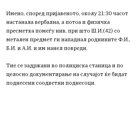
Имено, според пријавеното, околу 21:30 часот
настанала вербална, а потоа и физичка
пресметка помеѓу нив, при што Ш.И.(42) со
метален предмет ги нападнал роднините Ф.И.,
Б.И. и А.И. и им нанел повреди.
Тие се задржани во полициска станица и по
целосно документирање на случајот ќе бидат
поднесени соодветни поднесоци.