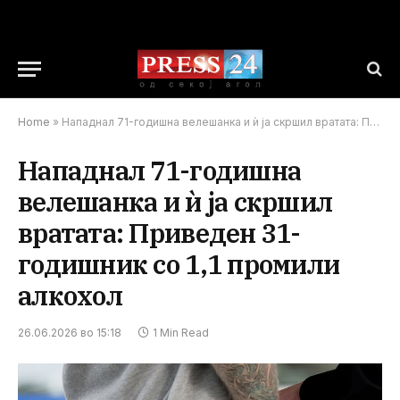
Home
»
Нападнал 71-годишна велешанка и ѝ ја скршил вратата: Приведен 31-годишник со 1,1 промили алкохол
Нападнал 71-годишна
велешанка и ѝ ја скршил
вратата: Приведен 31-
годишник со 1,1 промили
алкохол
26.06.2026 во 15:18
1 Min Read