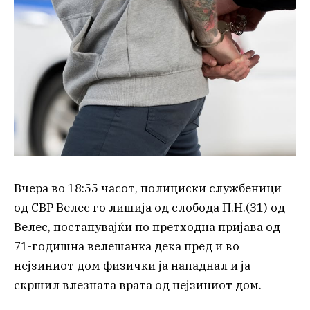
Вчера во 18:55 часот, полициски службеници
од СВР Велес го лишија од слобода П.Н.(31) од
Велес, постапувајќи по претходна пријава од
71-годишна велешанка дека пред и во
нејзиниот дом физички ја нападнал и ја
скршил влезната врата од нејзиниот дом.