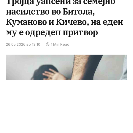
Тројца уапсени за семејно
насилство во Битола,
Куманово и Кичево, на еден
му е одреден притвор
26.05.2026 во 13:10
1 Min Read