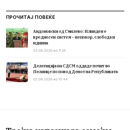
ПРОЧИТАЈ ПОВЕЌЕ
Андоновски од Смилево: Илинден е
вредносен систем – непокор, слобода и
иднина
02.08.2026 во 11:25
Делегација на СДСМ оддаде почит во
Пелинце по повод Денот на Републиката
02.08.2026 во 10:44