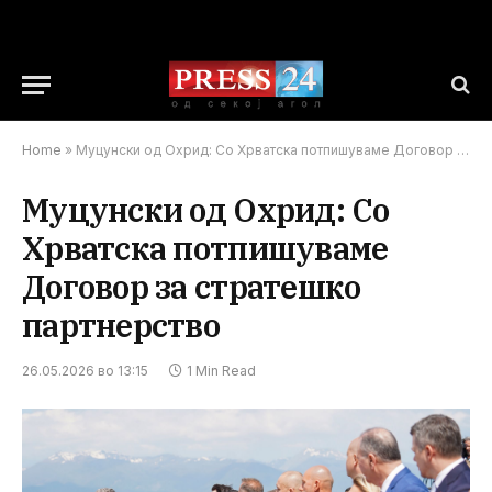
Home
»
Муцунски од Охрид: Со Хрватска потпишуваме Договор за стратешко партнерство
Муцунски од Охрид: Со
Хрватска потпишуваме
Договор за стратешко
партнерство
26.05.2026 во 13:15
1 Min Read