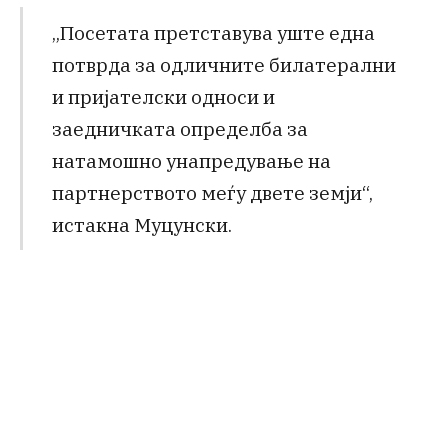
„Посетата претставува уште една
потврда за одличните билатерални
и пријателски односи и
заедничката определба за
натамошно унапредување на
партнерството меѓу двете земји“,
истакна Муцунски.