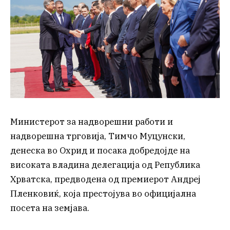
Министерот за надворешни работи и
надворешна трговија, Тимчо Муцунски,
денеска во Охрид и посака добредојде на
високата владина делегација од Република
Хрватска, предводена од премиерот Андреј
Пленковиќ, која престојува во официјална
посета на земјава.