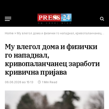
Home
»
Му влегол дома и физички го нападнал, кривопаланчанец заработи кривична пријава
Му влегол дома и физички
го нападнал,
кривопаланчанец заработи
кривична пријава
06.06.2026 во 15:13
1 Min Read