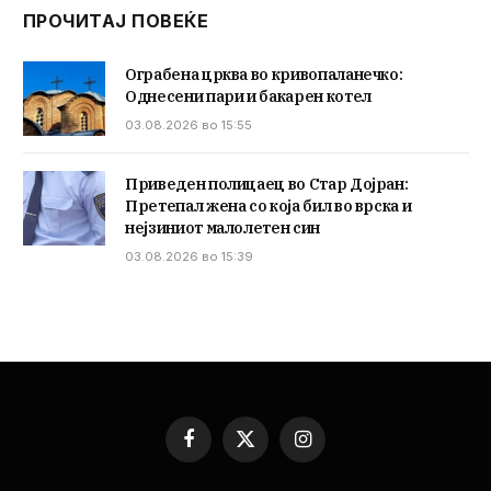
ПРОЧИТАЈ ПОВЕЌЕ
Ограбена црква во кривопаланечко:
Однесени пари и бакарен котел
03.08.2026 во 15:55
Приведен полицаец во Стар Дојран:
Претепал жена со која бил во врска и
нејзиниот малолетен син
03.08.2026 во 15:39
Facebook
X
Instagram
(Twitter)