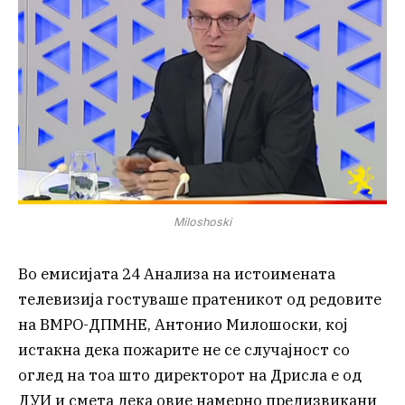
Miloshoski
Во емисијата 24 Анализа на истоимената
телевизија гостуваше пратеникот од редовите
на ВМРО-ДПМНЕ, Антонио Милошоски, кој
истакна дека пожарите не се случајност со
оглед на тоа што директорот на Дрисла е од
ДУИ и смета дека овие намерно предизвикани