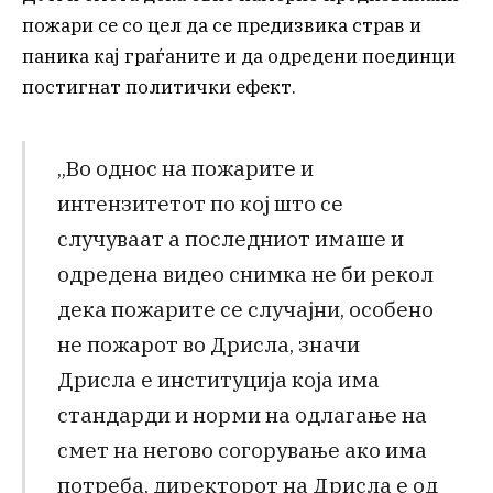
пожари се со цел да се предизвика страв и
паника кај граѓаните и да одредени поединци
постигнат политички ефект.
„Во однос на пожарите и
интензитетот по кој што се
случуваат а последниот имаше и
одредена видео снимка не би рекол
дека пожарите се случајни, особено
не пожарот во Дрисла, значи
Дрисла е институција која има
стандарди и норми на одлагање на
смет на негово согорување ако има
потреба, директорот на Дрисла е од