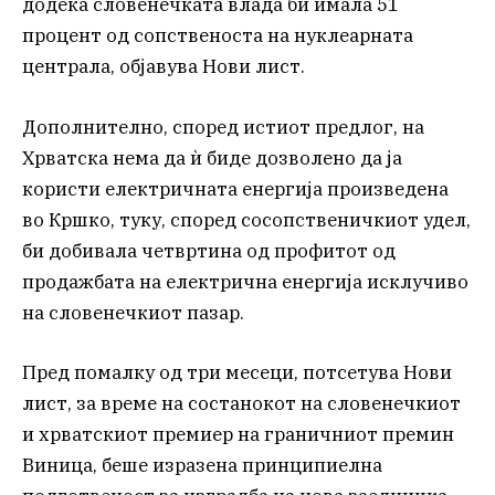
додека словенечката влада би имала 51
процент од сопственоста на нуклеарната
централа, објавува Нови лист.
Дополнително, според истиот предлог, на
Хрватска нема да ѝ биде дозволено да ја
користи електричната енергија произведена
во Кршко, туку, според сосопственичкиот удел,
би добивала четвртина од профитот од
продажбата на електрична енергија исклучиво
на словенечкиот пазар.
Пред помалку од три месеци, потсетува Нови
лист, за време на состанокот на словенечкиот
и хрватскиот премиер на граничниот премин
Виница, беше изразена принципиелна