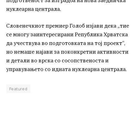
подготвеност за изградба на нова заедничка
нуклеарна централа.
Словенечкиот премиер Голоб изјави дека „тие
се многу заинтересирани Република Хрватска
да учествува во подготовката на тој проект“,
но немаше најави за поконкретни активности
и детали во врска со сосопственоста и
управувањето со идната нуклеарна централа.
Featured