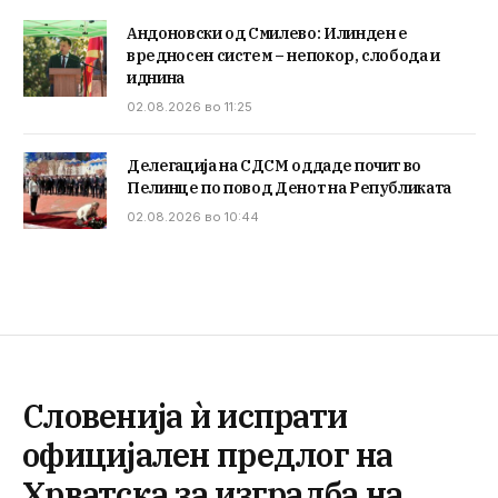
Андоновски од Смилево: Илинден е
вредносен систем – непокор, слобода и
иднина
02.08.2026 во 11:25
Делегација на СДСМ оддаде почит во
Пелинце по повод Денот на Републиката
02.08.2026 во 10:44
Словенија ѝ испрати
официјален предлог на
Хрватска за изградба на