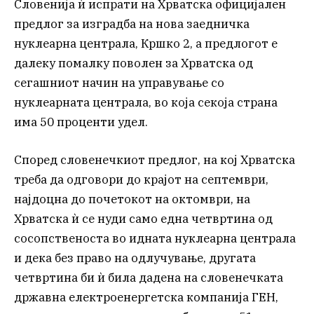
Словенија ѝ испрати на Хрватска официјален
предлог за изградба на нова заедничка
нуклеарна централа, Кршко 2, а предлогот е
далеку помалку поволен за Хрватска од
сегашниот начин на управување со
нуклеарната централа, во која секоја страна
има 50 проценти удел.
Според словенечкиот предлог, на кој Хрватска
треба да одговори до крајот на септември,
најдоцна до почетокот на октомври, на
Хрватска ѝ се нуди само една четвртина од
сосопственоста во идната нуклеарна централа
и дека без право на одлучување, другата
четвртина би ѝ била дадена на словенечката
државна електроенергетска компанија ГЕН,