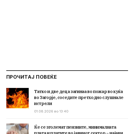
ПРОЧИТАЈ ПОВЕЌЕ
Татко и две деца загинаа во пожар во куќа
во Загорје, соседите претходно слушнале
истрели
01.08.2026 во 13:40
Ќе се зголемат пензиите, минималната
плата и платите во јавниот сектор – најави