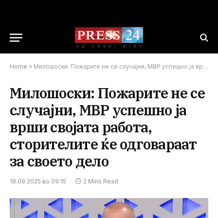
Home
»
Милошоски: Пожарите не се случајни, МВР успешно ја врши својата работа, сторителите ќе одговараат за своето дело
Милошоски: Пожарите не се
случајни, МВР успешно ја
врши својата работа,
сторителите ќе одговараат
за своето дело
18.09.2025 во 09:15
2 Mins Read