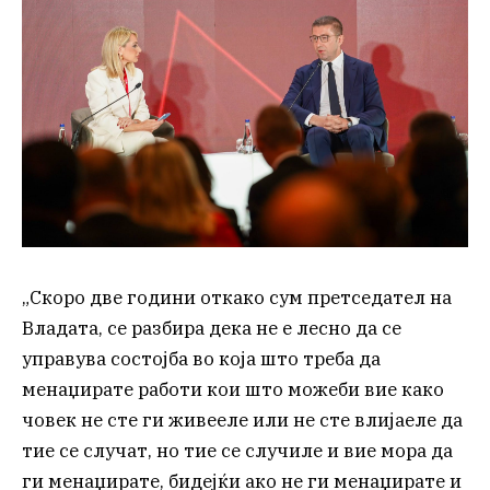
„Скоро две години откако сум претседател на
Владата, се разбира дека не е лесно да се
управува состојба во која што треба да
менаџирате работи кои што можеби вие како
човек не сте ги живееле или не сте влијаеле да
тие се случат, но тие се случиле и вие мора да
ги менаџирате, бидејќи ако не ги менаџирате и