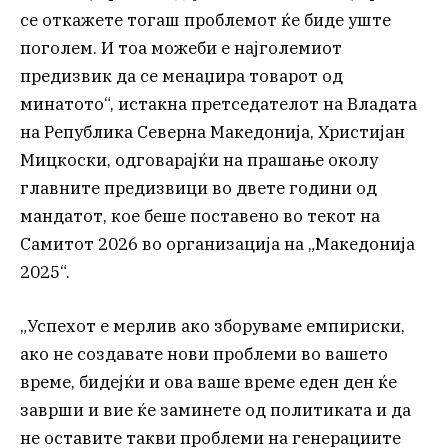
се откажете тогаш проблемот ќе биде уште
поголем. И тоа можеби е најголемиот
предизвик да се менаџира товарот од
минатото“, истакна претседателот на Владата
на Република Северна Македонија, Христијан
Мицкоски, одговарајќи на прашање околу
главните предизвици во двете години од
мандатот, кое беше поставено во текот на
Самитот 2026 во организација на „Македонија
2025“.
„Успехот е мерлив ако зборуваме емпириски,
ако не создавате нови проблеми во вашето
време, бидејќи и ова ваше време еден ден ќе
заврши и вие ќе заминете од политиката и да
не оставите такви проблеми на генерациите