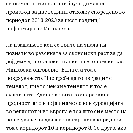
зголемен номиналниот бруто домашен
производ за две години, отколку споредено во
периодот 2018-2023 за шест години,“
информираше Мицкоски.
На прашањето кои се трите најзначајни
познати во равенката за економски раст за да
дојдеме до повисоки стапки на економски раст
Мицкоски одговори: „Една е, а тоа е
поврзувањето. Ние треба да го изградиме
темелот, ние го немаме темелот и тоа е
суштината. Единствената компаративна
предност што ние ја имаме со конкуренцијата
во регионот и во Европа е тоа што сме место на
поврзување на два важни европски коридори,
тоа е коридорот 10 и коридорот 8. Се друго, ако