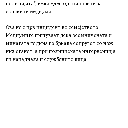
полицијата“, вели еден од станарите за
српските медиуми.
Ова не е прв инцидент во семејството.
Медиумите пишуваат дека осомничената и
минатата година го бркала сопругот со нож
низ станот, а при полициската интервенција,
ги нападнала и службените лица.