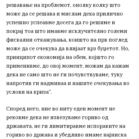
решавање на проблемот, онолку колку што
може да се решава и мислам дека прилично
успешно успеавме досега да го решиме и
покрај тоа што имавме исклучително големи
фискални откажувања, коишто на прв поглед
може да се очекува да влијаат врз буџетот. Но,
принципот економија на обем, којшто го
применивме, до овој момент, можам да кажам
дека не само што не ги почувствуваме, туку
напротив ги надминаа и нашите очекувања во
услови на криза“.
Според него, ние во ниту еден момент не
рековме дека не извезуваме гориво од
државата, не ги лимитиравме испораките на
гориво во држава и убедливо имаме најниска