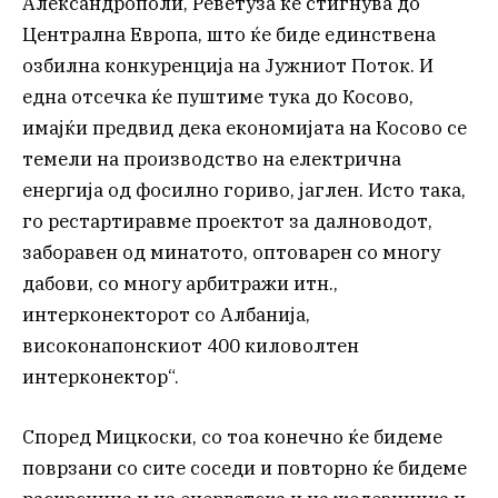
Александрополи, Реветуза ќе стигнува до
Централна Европа, што ќе биде единствена
озбилна конкуренција на Јужниот Поток. И
една отсечка ќе пуштиме тука до Косово,
имајќи предвид дека економијата на Косово се
темели на производство на електрична
енергија од фосилно гориво, јаглен. Исто така,
го рестартиравме проектот за далноводот,
заборавен од минатото, оптоварен со многу
дабови, со многу арбитражи итн.,
интерконекторот со Албанија,
високонапонскиот 400 киловолтен
интерконектор“.
Според Мицкоски, со тоа конечно ќе бидеме
поврзани со сите соседи и повторно ќе бидеме