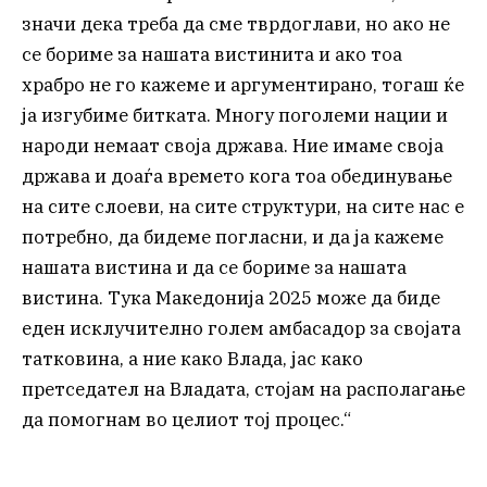
значи дека треба да сме тврдоглави, но ако не
се бориме за нашата вистинита и ако тоа
храбро не го кажеме и аргументирано, тогаш ќе
ја изгубиме битката. Многу поголеми нации и
народи немаат своја држава. Ние имаме своја
држава и доаѓа времето кога тоа обединување
на сите слоеви, на сите структури, на сите нас е
потребно, да бидеме погласни, и да ја кажеме
нашата вистина и да се бориме за нашата
вистина. Тука Македонија 2025 може да биде
еден исклучително голем амбасадор за својата
татковина, а ние како Влада, јас како
претседател на Владата, стојам на располагање
да помогнам во целиот тој процес.“