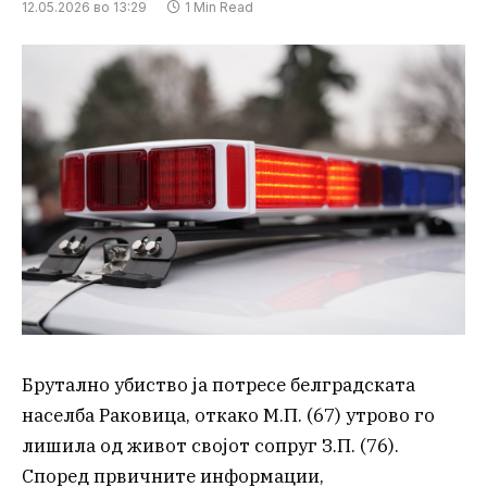
12.05.2026 во 13:29
1 Min Read
Брутално убиство ја потресе белградската
населба Раковица, откако М.П. (67) утрово го
лишила од живот својот сопруг З.П. (76).
Според првичните информации,