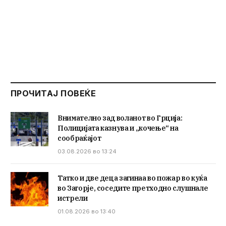
ПРОЧИТАЈ ПОВЕЌЕ
Внимателно зад воланот во Грција:
Полицијата казнува и „кочење“ на
сообраќајот
03.08.2026 во 13:24
Татко и две деца загинаа во пожар во куќа
во Загорје, соседите претходно слушнале
истрели
01.08.2026 во 13:40