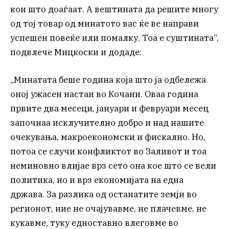
кои што доаѓаат. А вештината да решите многу
од тој товар од минатото вас ќе ве направи
успешен повеќе или помалку. Тоа е суштината“,
подвлече Мицкоски и додаде:
„Минатата беше година која што ја одбележа
оној ужасен настан во Кочани. Оваа година
првите два месеци, јануари и февруари месец
започнаа исклучително добро и над нашите
очекувања, макроекономски и фискално. Но,
потоа се случи конфликтот во Заливот и тоа
неминовно влијае врз сето она кое што се вели
политика, но и врз економијата на една
држава. За разлика од останатите земји во
регионот, ние не очајувавме, не плачевме, не
кукавме, туку едноставно влеговме во