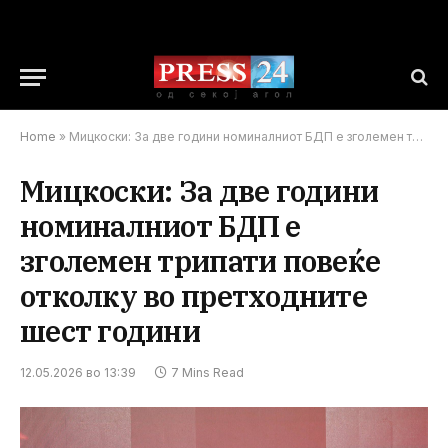
Home
»
Мицкоски: За две години номиналниот БДП е зголемен трипати повеќе отколку во претходните шест години
Мицкоски: За две години
номиналниот БДП е
зголемен трипати повеќе
отколку во претходните
шест години
12.05.2026 во 13:39
7 Mins Read