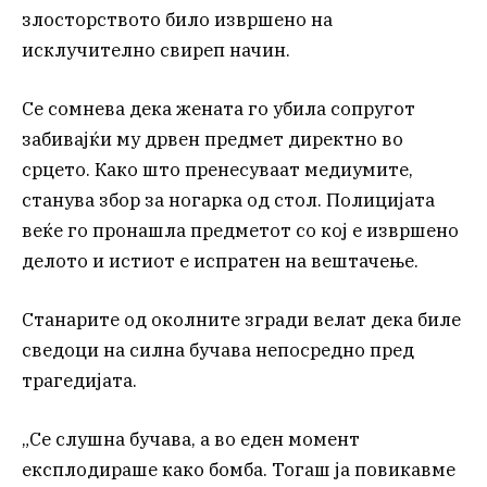
злосторството било извршено на
исклучително свиреп начин.
Се сомнева дека жената го убила сопругот
забивајќи му дрвен предмет директно во
срцето. Како што пренесуваат медиумите,
станува збор за ногарка од стол. Полицијата
веќе го пронашла предметот со кој е извршено
делото и истиот е испратен на вештачење.
Станарите од околните згради велат дека биле
сведоци на силна бучава непосредно пред
трагедијата.
„Се слушна бучава, а во еден момент
експлодираше како бомба. Тогаш ја повикавме