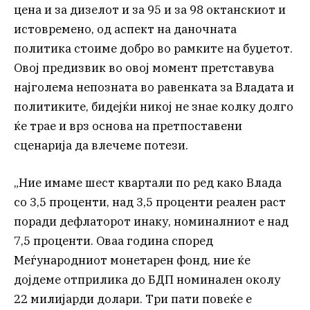
цена и за дизелот и за 95 и за 98 октанскиот и
истовремено, од аспект на даночната
политика стоиме добро во рамките на буџетот.
Овој предизвик во овој момент претставува
најголема непозната во равенката за Владата и
политиките, бидејќи никој не знае колку долго
ќе трае и врз основа на претпоставени
сценарија да влечеме потези.
„Ние имаме шест квартали по ред како Влада
со 3,5 проценти, над 3,5 проценти реален раст
поради дефлаторот инаку, номиналниот е над
7,5 проценти. Оваа година според
Меѓународниот монетарен фонд, ние ќе
дојдеме отприлика до БДП номинален околу
22 милијарди долари. Три пати повеќе е