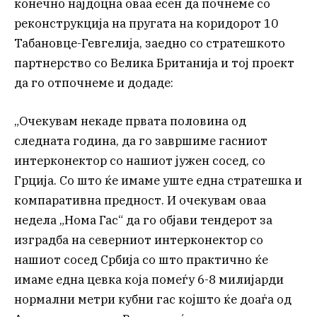
конечно најдоцна оваа есен да почнеме со
реконструкција на пругата на коридорот 10
Табановце-Гевгелија, заедно со стратешкото
партнерство со Велика Британија и тој проект
да го отпочнеме и додаде:
„Очекувам некаде првата половина од
следната година, да го завршиме гасниот
интерконектор со нашиот јужен сосед, со
Грција. Со што ќе имаме уште една стратешка и
компаративна предност. И очекувам оваа
недела „Нома Гас“ да го објави тендерот за
изградба на северниот интерконектор со
нашиот сосед Србија со што практично ќе
имаме една цевка која помеѓу 6-8 милијарди
нормални метри кубни гас којшто ќе доаѓа од