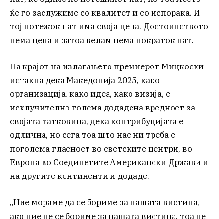
ќе го заслужиме со квалитет и со испорака. И
тој потежок пат има своја цена. Достоинството
нема цена и затоа велам нема пократок пат.
На крајот на излагањето премиерот Мицкоски
истакна дека Македонија 2025, како
организација, како идеа, како визија, е
исклучително голема додадена вредност за
својата татковина, дека контрибуцијата е
одлична, но сега тоа што нас ни треба е
поголема гласност во светските центри, во
Европа во Соединетите Американски Држави и
на другите континенти и додаде:
„Ние мораме да се бориме за нашата вистина,
ако ние не се бориме за нашата вистина, тоа не