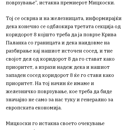
поврзување“, истакна премиерот Мицкоски.
Тој се осврна и на железницата, информирајќи
дека конечно се одблокира третата секција од
коридорот 8 којшто треба да ја поврзе Крива
Паланка со границата и дека наидовме на
разбирање кај нашиот источен сосед, и тие
својот дел од коридорот 8 да го стават како
приоритет, а изрази надеж дека и нашиот
западен сосед коридорот 8 ќе го стави како
приоритет. На тој начин ќе имаме и
железничко поврзување, кое треба да биде
значајно не само за нас туку и генерално за
европската економија.
Мицкоски го истакна своето очекување