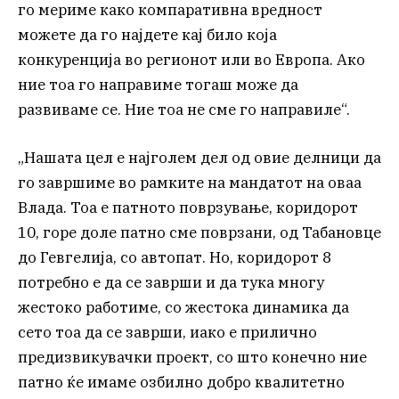
го мериме како компаративна вредност
можете да го најдете кај било која
конкуренција во регионот или во Европа. Ако
ние тоа го направиме тогаш може да
развиваме се. Ние тоа не сме го направиле“.
„Нашата цел е најголем дел од овие делници да
го завршиме во рамките на мандатот на оваа
Влада. Тоа е патното поврзување, коридорот
10, горе доле патно сме поврзани, од Табановце
до Гевгелија, со автопат. Но, коридорот 8
потребно е да се заврши и да тука многу
жестоко работиме, со жестока динамика да
сето тоа да се заврши, иако е прилично
предизвикувачки проект, со што конечно ние
патно ќе имаме озбилно добро квалитетно