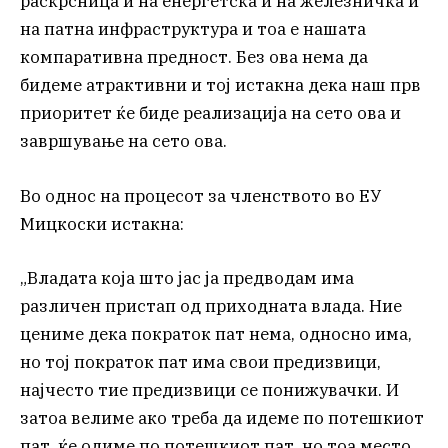
раскрсница и на енергетска и на железничка и
на патна инфраструктура и тоа е нашата
компаративна предност. Без ова нема да
бидеме атрактивни и тој истакна дека наш прв
приоритет ќе биде реализација на сето ова и
завршување на сето ова.
Во однос на процесот за членството во ЕУ
Мицкоски истакна:
„Владата која што јас ја предводам има
различен пристап од приходната влада. Ние
цениме дека пократок пат нема, односно има,
но тој пократок пат има свои предизвици,
најчесто тие предизвици се понижувачки. И
затоа велиме ако треба да идеме по потешкиот
пат, ќе одиме по потешкиот пат, но тоа место