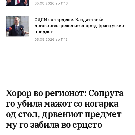
05.08.2026 во 11:16
СДСМ со тврдење: Владата веќе
договорила решение според францускиот
предлог
05.08.2026 во 11:12
Хорор во регионот: Сопруга
го убила мажот со ногарка
од стол, дрвениот предмет
му го забила во срцето