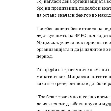
Тој нагласи дека организацијата в
бројни предизвици, поделби и вна
да остане значаен фактор во маке
Посебен акцент беше ставен на пер
дејствувањето на ВМРО под водство
Мицкоски, успеал повторно да ги 
организацијата и да ја издигне во
период.
Говорејќи за трагичните настани 
минатиот век, Мицкоски потсети н
како што рече, оставиле длабоки р
-Тоа беше трагично и тешко време 
да извлечеме длабоки поуки и муд
не се повтори, истакна тој.