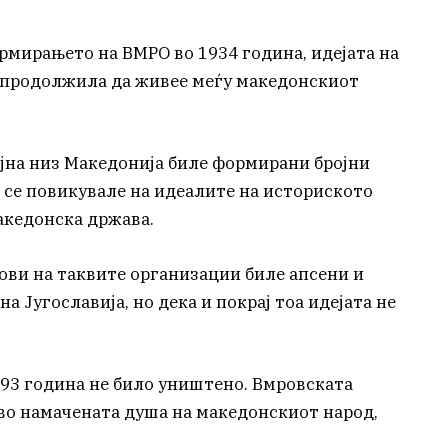
рмирањето на ВМРО во 1934 година, идејата на
у продолжила да живее меѓу македонскиот
ојна низ Македонија биле формирани бројни
 се повикувале на идеалите на историското
акедонска држава.
ови на таквите организации биле апсени и
 Југославија, но дека и покрај тоа идејата не
893 година не било уништено. Вмровската
во намачената душа на македонскиот народ,