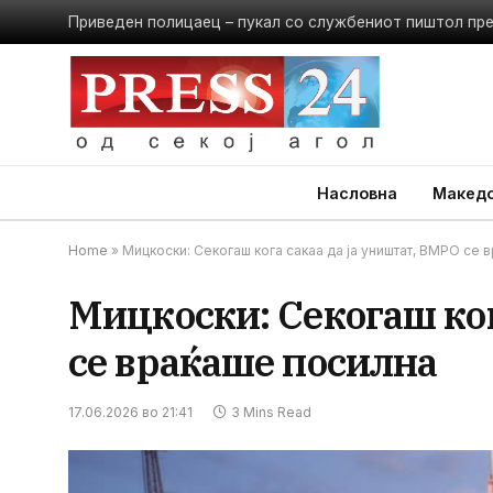
Приведен полицаец – пукал со службениот пиштол пр
Насловна
Македо
Home
»
Мицкоски: Секогаш кога сакаа да ја уништат, ВМРО се 
Мицкоски: Секогаш ког
се враќаше посилна
17.06.2026 во 21:41
3 Mins Read