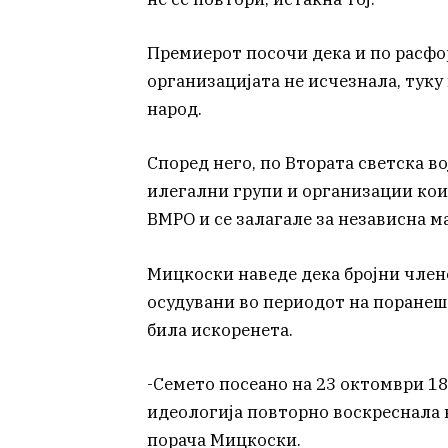
Премиерот посочи дека и по расфо
организацијата не исчезнала, тук
народ.
Според него, по Втората светска в
илегални групи и организации кои
ВМРО и се залагале за независна м
Мицкоски наведе дека бројни член
осудувани во периодот на поранешна
била искоренета.
-Семето посеано на 23 октомври 1
идеологија повторно воскреснала 
порача Мицкоски.