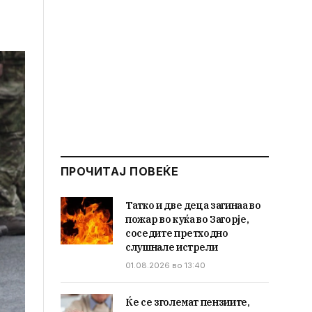
ПРОЧИТАЈ ПОВЕЌЕ
Татко и две деца загинаа во
пожар во куќа во Загорје,
соседите претходно
слушнале истрели
01.08.2026 во 13:40
Ќе се зголемат пензиите,