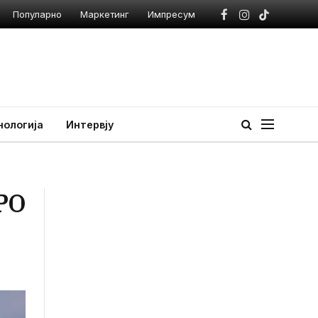
Популарно
Маркетинг
Импресум
Facebook
Instagram
TikTok
нологија
Интервју
РО