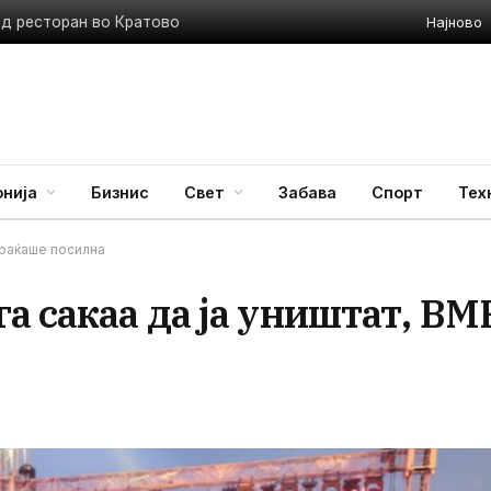
Најново
ед ресторан во Кратово
нија
Бизнис
Свет
Забава
Спорт
Тех
враќаше посилна
а сакаа да ја уништат, ВМ