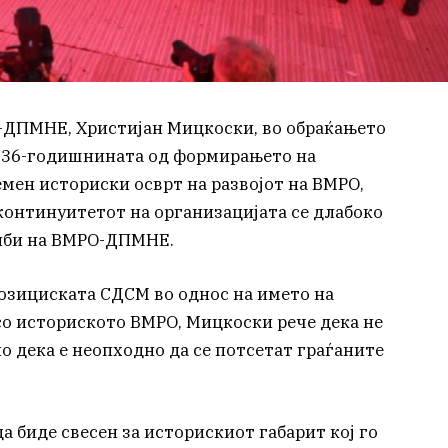
-ДПМНЕ, Христијан Мицкоски, во обраќањето
д 36-годишнината од формирањето на
мен историски осврт на развојот на ВМРО,
континуитетот на организацијата се длабоко
лби на ВМРО-ДПМНЕ.
позициската СДСМ во однос на името на
со историското ВМРО, Мицкоски рече дека не
о дека е неопходно да се потсетат граѓаните
 биде свесен за историскиот габарит кој го