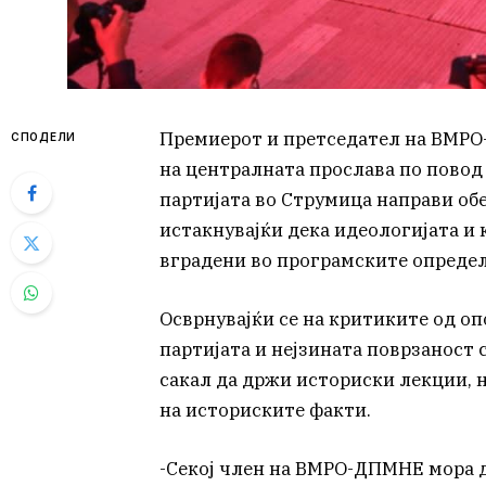
Премиерот и претседател на ВМРО
СПОДЕЛИ
на централната прослава по пово
партијата во Струмица направи обе
истакнувајќи дека идеологијата и 
вградени во програмските опреде
Осврнувајќи се на критиките од о
партијата и нејзината поврзаност 
сакал да држи историски лекции, н
на историските факти.
-Секој член на ВМРО-ДПМНЕ мора да