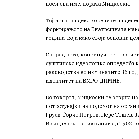
носи ова име, порача Мицкоски.
Тој истакна дека корените на ден
формирањето на Внатрешната маке
година, која како своја основна це
Според него, континуитетот со ис
суштинска идеолошка определба ко
раководства во изминатите 36 год
идентитет на ВМРО-ДПМНЕ.
Во говорот, Мицкоски се осврна на
потсетувајќи на подемот на органи
Груев, Ѓорче Петров, Пере Тошев, Ј
Илинденското востание од 1903 го