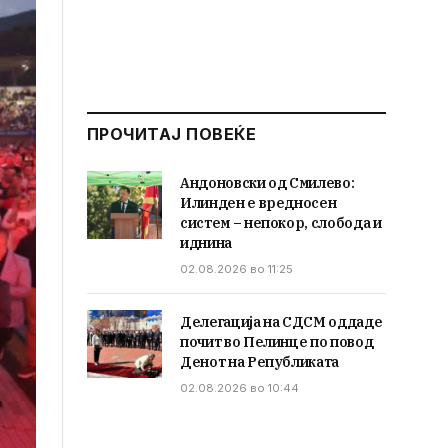
ПРОЧИТАЈ ПОВЕЌЕ
Андоновски од Смилево:
Илинден е вредносен
систем – непокор, слобода и
иднина
02.08.2026 во 11:25
Делегација на СДСМ оддаде
почит во Пелинце по повод
Денот на Републиката
02.08.2026 во 10:44