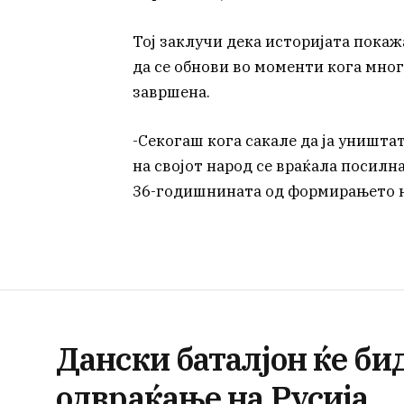
Тој заклучи дека историјата покаж
да се обнови во моменти кога мног
завршена.
-Секогаш кога сакале да ја уништа
на својот народ се враќала посилн
36-годишнината од формирањето
Дански баталјон ќе би
одвраќање на Русија