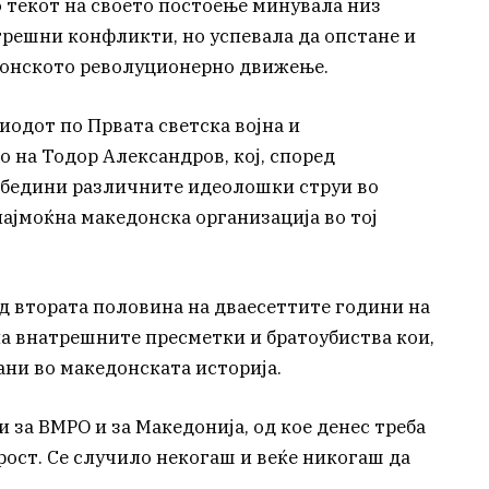
о текот на своето постоење минувала низ
трешни конфликти, но успевала да опстане и
донското револуционерно движење.
иодот по Првата светска војна и
 на Тодор Александров, кој, според
обедини различните идеолошки струи во
 најмоќна македонска организација во тој
од втората половина на дваесеттите години на
а внатрешните пресметки и братоубиства кои,
ани во македонската историја.
и за ВМРО и за Македонија, од кое денес треба
рост. Се случило некогаш и веќе никогаш да