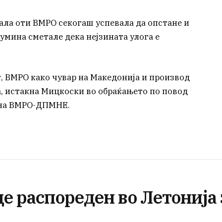
ала оти ВМРО секогаш успевала да опстане и
умина сметале дека нејзината улога е
т, ВМРО како чувар на Македонија и производ
а, истакна Мицкоски во обраќањето по повод
 на ВМРО-ДПМНЕ.
де распореден во Летонија 