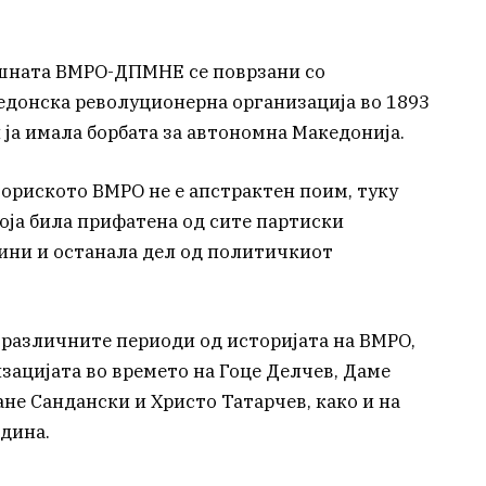
ешната ВМРО-ДПМНЕ се поврзани со
донска револуционерна организација во 1893
л ја имала борбата за автономна Македонија.
ториското ВМРО не е апстрактен поим, туку
ја била прифатена од сите партиски
ини и останала дел од политичкиот
 различните периоди од историјата на ВМРО,
зацијата во времето на Гоце Делчев, Даме
ане Сандански и Христо Татарчев, како и на
дина.