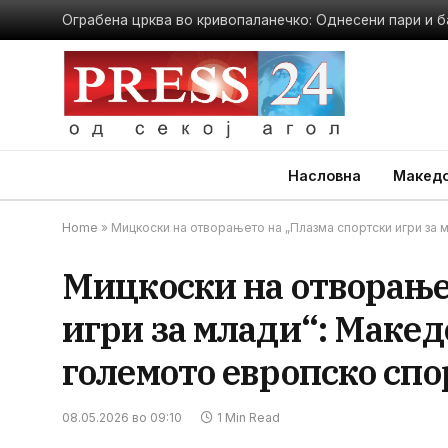
Ограбена црква во кривопаланечко: Однесени пари и б
Насловна
Македо
Home
»
Мицкоски на отворањето на „Плазма спортски игри за 
Мицкоски на отворање
игри за млади“: Макед
големото европско спо
08.05.2026 во 09:10
1 Min Read