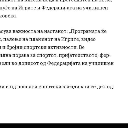
 луѓе на Игрите и Федерацијата на училишен
ковска.
сува важноста на настанот: „Програмата ќе
, палење на пламенот на Игрите, видео
 и бројни спортски активности. Ве
лна порака за спортот, пријателството, фер-
 вели во дописот од Федерацијата на училишен
ви и од познати спортски ѕвезди кои се дел од