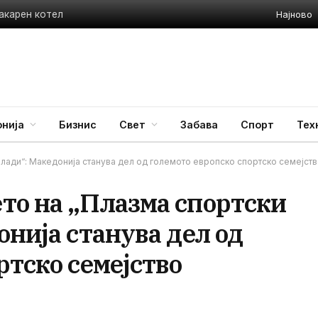
Најново
акарен котел
нија
Бизнис
Свет
Забава
Спорт
Тех
млади“: Македонија станува дел од големото европско спортско семејст
то на „Плазма спортски
онија станува дел од
ртско семејство