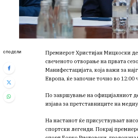
Премиерот Христијан Мицкоски ден
СПОДЕЛИ
свеченото отворање на првата сезо
Манифестацијата, која важи за нај
Европа, ќе започне точно во 12:00
По завршување на официјалниот д
изјава за претставниците на меди
На настанот ќе присуствуваат вис
спортски легенди. Покрај премиеро
спорт Борко Ристовски, градонача