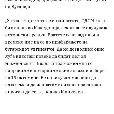
од Бугарија.
„Затоа што, сетете се во минатото, СДСМ кога
бил влада во Македонија, секогаш се случувале
историски грешки. Вратете се назад од она
времено име па се до прифаќањето на
бугарскиот ултиматум. Да не дозволиме овие
луѓе никогаш повеќе да бидат дел од
македонската Влада, а тоа можеме да го
направиме и потврдиме овие локални избори
на 19 октомври. Ве повикувам масовно да
излеземе и да испратиме силна порака како
никогаш до сега“, повика Мицкоски.