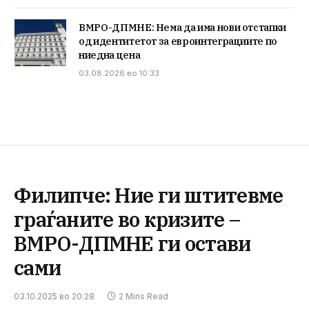
ВМРО-ДПМНЕ: Нема да има нови отстапки
од идентитетот за евроинтеграциите по
ниедна цена
03.08.2026 во 10:33
Филипче: Ние ги штитевме
граѓаните во кризите –
ВМРО-ДПМНЕ ги остави
сами
03.10.2025 во 20:28
2 Mins Read