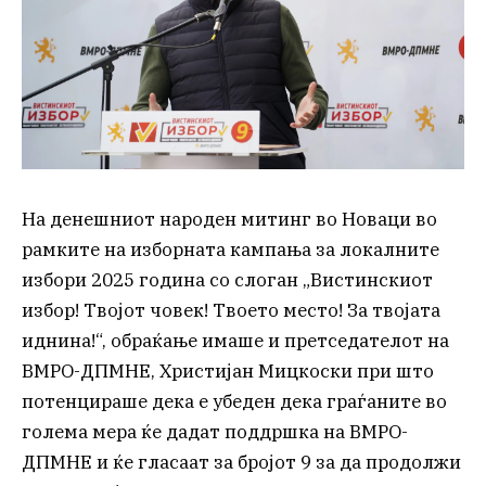
На денешниот народен митинг во Новаци во
рамките на изборната кампања за локалните
избори 2025 година со слоган „Вистинскиот
избор! Твојот човек! Твоето место! За твојата
иднина!“, обраќање имаше и претседателот на
ВМРО-ДПМНЕ, Христијан Мицкоски при што
потенцираше дека е убеден дека граѓаните во
голема мера ќе дадат поддршка на ВМРО-
ДПМНЕ и ќе гласаат за бројот 9 за да продолжи