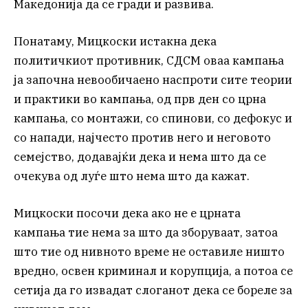
Македонија да се гради и развива.
Понатаму, Мицкоски истакна дека
политичкиот противник, СДСМ оваа кампања
ја започна невообичаено наспроти сите теории
и практики во кампања, од прв ден со црна
кампања, со монтажи, со спинови, со дефокус и
со напади, најчесто против него и неговото
семејство, додавајќи дека и нема што да се
очекува од луѓе што нема што да кажат.
Мицкоски посочи дека ако не е црната
кампања тие нема за што да зборуваат, затоа
што тие од нивното време не оставиле ништо
вредно, освен криминал и корупција, а потоа се
сетија да го извадат слоганот дека се бореле за