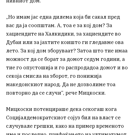
нивниот дом.
„Но имам јас една дилема која би сакал пред
вас да ја соопштам. А, тоа е за кој дом? За
хациендите на Халкидики, за хациендите во
Дубаи или за јахтите коишто ги гледавме ова
лето. За кој дом зборуваат? Затоа што тие имаа
можност да се борат за домот седум години, а
тие го опустошија и го распродадоа домот и во
секоја смисла на зборот, го понижија
македонскиот народ. Да не дозволиме тоа
повторно да се случи“, рече Мицкоски.
Мицкоски потенцираше дека секогаш кога
Социјалдемократскиот сојуз бил на власт се
случувале грешки, како на пример временото
име и последно, прифаќањето на ултиматумот