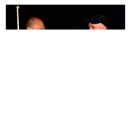
Претседателот на Социјалдемократскиот сојуз
на Македонија, д-р Венко Филипче, на
граѓанската трибина „Се бориме за нашиот
дом“, во Струга, истакна дека за разлика од
ВМРО-ДПМНЕ кои во услови и кога нема